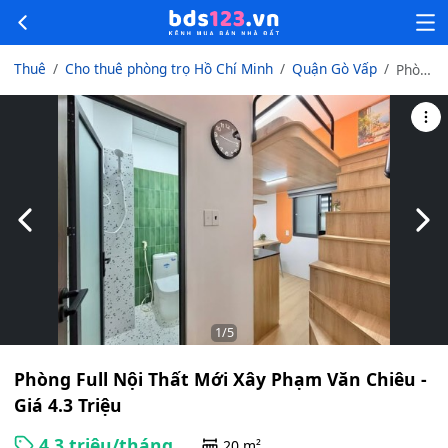
Thuê
Cho thuê phòng trọ Hồ Chí Minh
Quận Gò Vấp
Phòng
Full
Nội
Thất
Mới
Xây
Phạm
Văn
Slide trước
Slid
Chiêu
- Giá
4.3
Triệu
1
/5
Phòng Full Nội Thất Mới Xây Phạm Văn Chiêu -
Giá 4.3 Triệu
4.3 triệu/tháng
20 m²