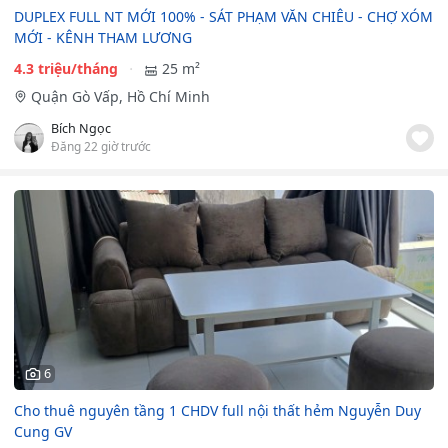
DUPLEX FULL NT MỚI 100% - SÁT PHẠM VĂN CHIÊU - CHỢ XÓM
MỚI - KÊNH THAM LƯƠNG
4.3 triệu/tháng
25 m²
Quận Gò Vấp, Hồ Chí Minh
Bích Ngọc
Đăng 22 giờ trước
6
Cho thuê nguyên tầng 1 CHDV full nội thất hẻm Nguyễn Duy
Cung GV