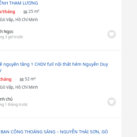
KÊNH THAM LƯƠNG
ệu/tháng
25 m²
Gò Vấp, Hồ Chí Minh
ch Ngọc
ng 3 giờ trước
ê nguyên tầng 1 CHDV full nội thất hẻm Nguyễn Duy
V
/tháng
52 m²
Gò Vấp, Hồ Chí Minh
ính chủ
ng 1 tháng trước
 BAN CÔNG THOÁNG SÁNG – NGUYỄN THÁI SƠN, GÒ