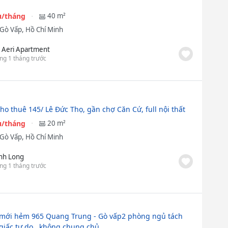
ệu/tháng
40 m²
Gò Vấp, Hồ Chí Minh
 Aeri Apartment
ng 1 tháng trước
ho thuê 145/ Lê Đức Thọ, gần chợ Căn Cứ, full nội thất
ệu/tháng
20 m²
Gò Vấp, Hồ Chí Minh
ịnh Long
ng 1 tháng trước
mới hẻm 965 Quang Trung - Gò vấp2 phòng ngủ tách
giấc tự do , không chung chủ