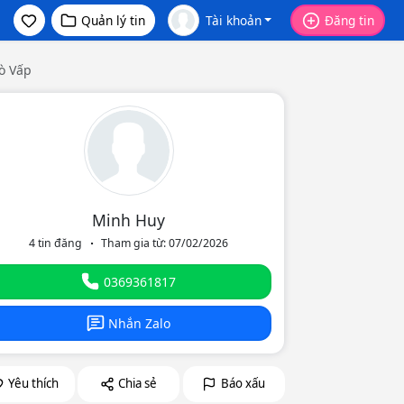
Quản lý tin
Tài khoản
Đăng tin
Gò Vấp
Minh Huy
4 tin đăng
Tham gia từ: 07/02/2026
eo
0369361817
Nhắn Zalo
Yêu thích
Chia sẻ
Báo xấu