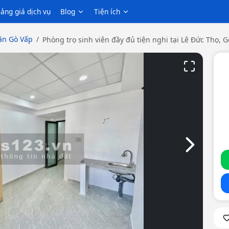
ảng giá dịch vụ
Blog
Tiện ích
n Gò Vấp
Phòng trọ sinh viên đầy đủ tiện nghi tại Lê Đức Thọ, 
Slide tiếp th