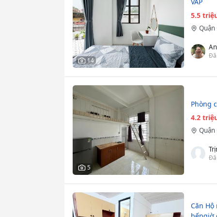
VẤP
5.5 tri
Quận 
An
Đă
14
Phòng c
4.2 tri
Quận 
Tr
Đă
5
Căn Hộ 
bếpgiờ 