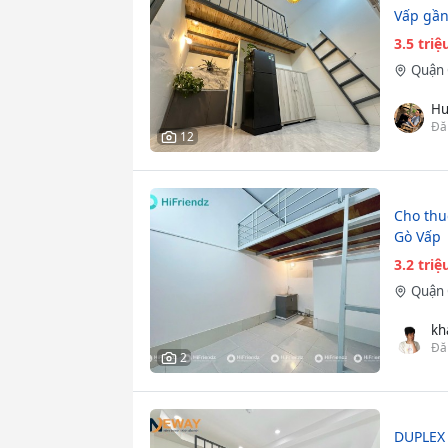
Vấp gần
3.5 tri
Quận 
Hu
Đă
12
Cho th
Gò Vấp
3.2 tri
Quận 
kh
Đă
2
DUPLEX