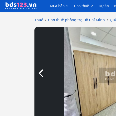
Mua bán
Cho thuê
Dự án
B
Thuê
Cho thuê phòng trọ Hồ Chí Minh
Quậ
Slide trước