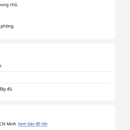
hung chủ.
 phòng.
ọ
 đầy đủ
Chí Minh
Xem bản đồ lớn