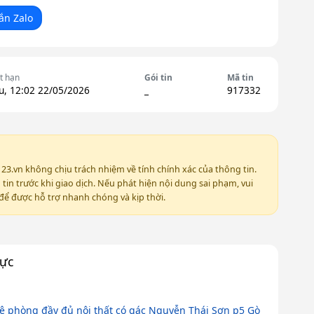
ắn Zalo
t hạn
Gói tin
Mã tin
u, 12:02 22/05/2026
_
917332
123.vn không chịu trách nhiệm về tính chính xác của thông tin.
in trước khi giao dịch. Nếu phát hiện nội dung sai phạm, vui
ể được hỗ trợ nhanh chóng và kịp thời.
vực
ê phòng đầy đủ nội thất có gác Nguyễn Thái Sơn p5 Gò