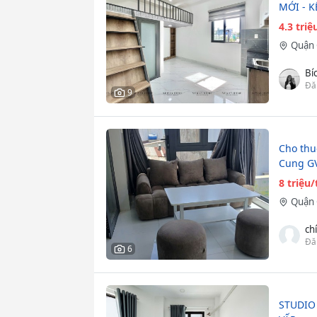
MỚI - 
4.3 tri
Quận 
Bí
Đă
9
Cho thu
Cung G
8 triệu
Quận 
ch
Đă
6
STUDIO