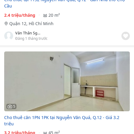
Cầu
2.4 triệu/tháng
20 m²
Quận 12, Hồ Chí Minh
Văn Thân Sghouses
Đăng 1 tháng trước
5
Cho thuê căn 1PN 1PK tại Nguyễn Văn Quá, Q.12 - Giá 3.2
triệu
3.2 triệu/tháng
45 m²