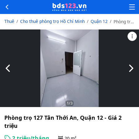
Thuê
Cho thuê phòng trọ Hồ Chí Minh
Quận 12
Phòng trọ
127 Tân
Thới An,
Quận 12 -
Giá 2
triệu
Slide trước
Slid
1
/3
Phòng trọ 127 Tân Thới An, Quận 12 - Giá 2
triệu
2 triệu/tháng
20 m²