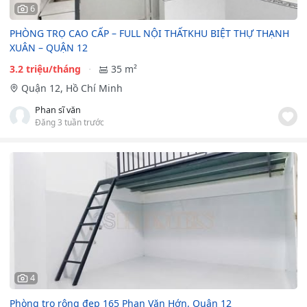
6
PHÒNG TRỌ CAO CẤP – FULL NỘI THẤTKHU BIỆT THỰ THẠNH
XUÂN – QUẬN 12
3.2 triệu/tháng
35 m²
Quận 12, Hồ Chí Minh
Phan sĩ văn
Đăng 3 tuần trước
4
Phòng trọ rộng đẹp 165 Phan Văn Hớn, Quận 12