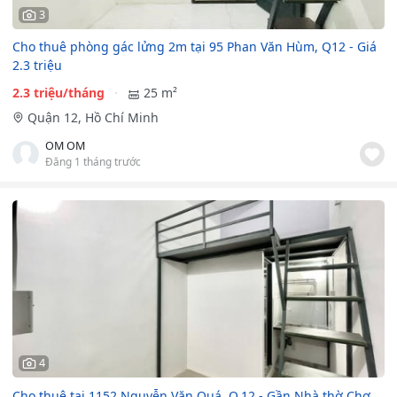
3
Cho thuê phòng gác lửng 2m tại 95 Phan Văn Hùm, Q12 - Giá
2.3 triệu
2.3 triệu/tháng
25 m²
Quận 12, Hồ Chí Minh
OM OM
Đăng 1 tháng trước
4
Cho thuê tại 1152 Nguyễn Văn Quá, Q.12 - Gần Nhà thờ Chợ