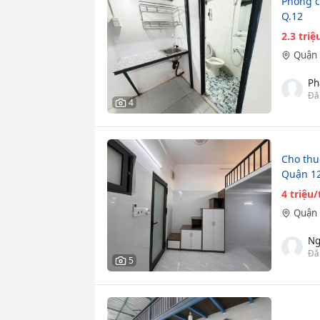
Phòng c
Q.12
2.3 tri
Quận 
Ph
Đă
4
Cho thu
Quận 1
4 triệu
Quận 
Ng
Đă
5