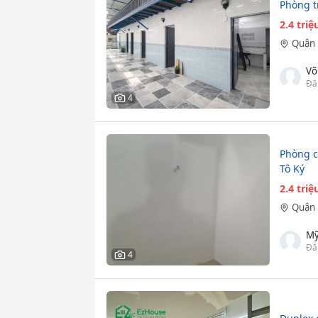
Phòng t
2.4 tri
Quận 
Võ
Đă
4
Phòng c
Tô Ký
2.4 tri
Quận 
Mỹ
Đă
4