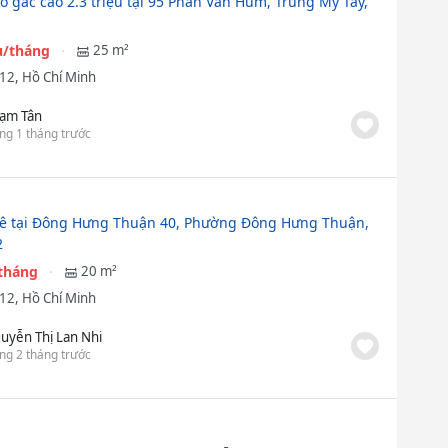
ó gác cao 2.3 triệu tại 95 Phan Văn Hùm, Trung Mỹ Tây,
ệu/tháng
25 m²
12, Hồ Chí Minh
ạm Tân
ng 1 tháng trước
ê tại Đông Hưng Thuận 40, Phường Đông Hưng Thuận,
2
/tháng
20 m²
12, Hồ Chí Minh
uyễn Thị Lan Nhi
ng 2 tháng trước