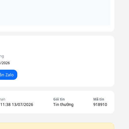
ộng
7/2026
ắn Zalo
hạn
Gói tin
Mã tin
 11:38 13/07/2026
Tin thường
918910