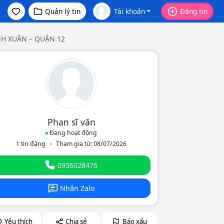
Quản lý tin
Tài khoản
Đăng tin
NH XUÂN – QUẬN 12
Phan sĩ văn
Đang hoạt động
1 tin đăng
Tham gia từ: 08/07/2026
eo
0936028476
Nhắn Zalo
Yêu thích
Chia sẻ
Báo xấu