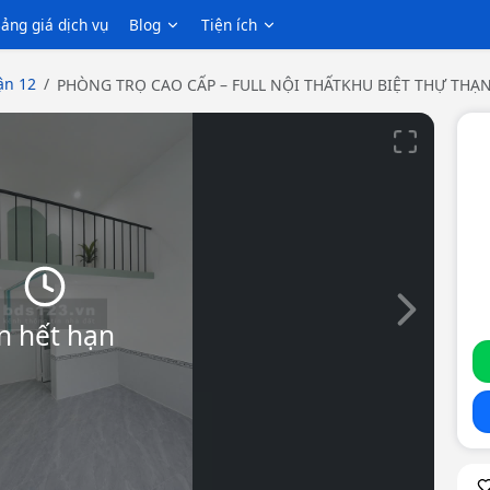
ảng giá dịch vụ
Blog
Tiện ích
n 12
PHÒNG TRỌ CAO CẤP – FULL NỘI THẤTKHU BIỆT THỰ THẠ
Slide tiếp th
n hết hạn