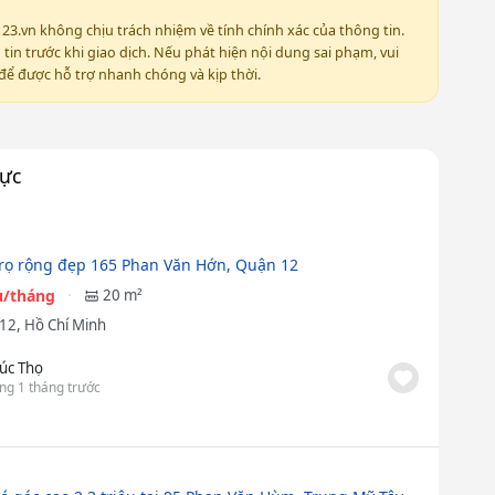
123.vn không chịu trách nhiệm về tính chính xác của thông tin.
in trước khi giao dịch. Nếu phát hiện nội dung sai phạm, vui
ể được hỗ trợ nhanh chóng và kịp thời.
vực
rọ rộng đẹp 165 Phan Văn Hớn, Quận 12
ệu/tháng
20 m²
12, Hồ Chí Minh
úc Thọ
ng 1 tháng trước