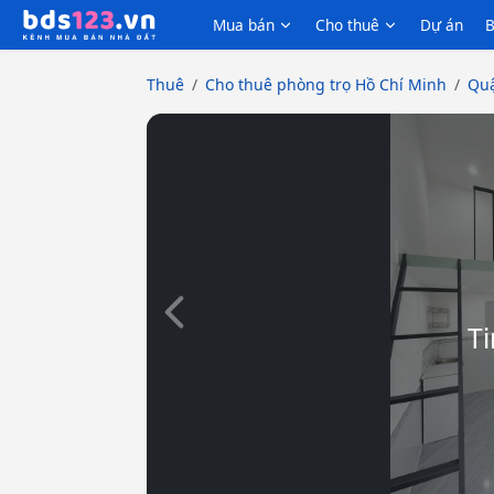
Mua bán
Cho thuê
Dự án
B
Thuê
Cho thuê phòng trọ Hồ Chí Minh
Quậ
Slide trước
Ti