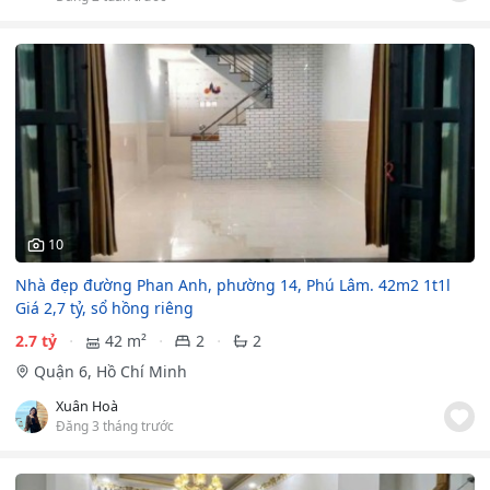
10
Nhà đẹp đường Phan Anh, phường 14, Phú Lâm. 42m2 1t1l
Giá 2,7 tỷ, sổ hồng riêng
2.7 tỷ
42 m²
2
2
Quận 6, Hồ Chí Minh
Xuân Hoà
Đăng 3 tháng trước