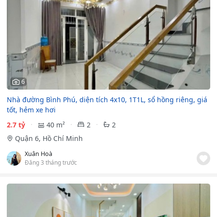
6
Nhà đường Bình Phú, diện tích 4x10, 1T1L, sổ hồng riêng, giá
tốt, hẻm xe hơi
2.7 tỷ
40 m²
2
2
Quận 6, Hồ Chí Minh
Xuân Hoà
Đăng 3 tháng trước