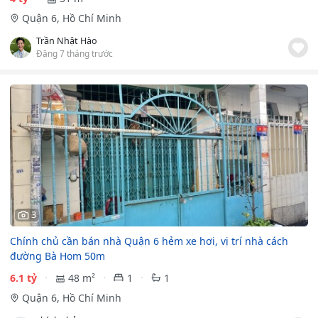
Quận 6, Hồ Chí Minh
Trần Nhật Hào
Đăng 7 tháng trước
3
Chính chủ cần bán nhà Quận 6 hẻm xe hơi, vị trí nhà cách
đường Bà Hom 50m
6.1 tỷ
48 m²
1
1
Quận 6, Hồ Chí Minh