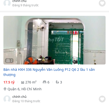
chính chủ
Đăng 9 tháng trước
2
Bán nhà HXH 336 Nguyễn Văn Luông P12 Q6 2 lầu 1 sân
thượng
17.5 tỷ
276 m²
6
3
Quận 6, Hồ Chí Minh
chính chủ
Đăng 10 tháng trước