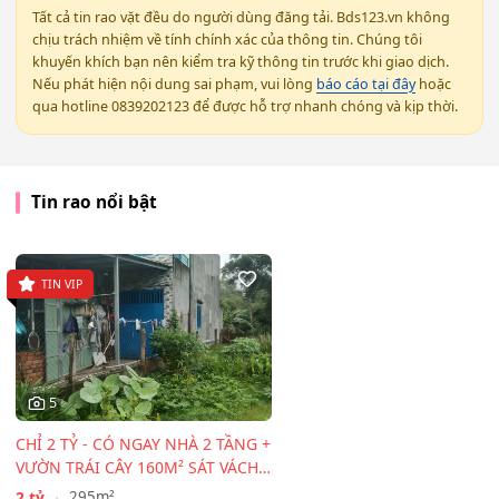
Tất cả tin rao vặt đều do người dùng đăng tải. Bds123.vn không
chịu trách nhiệm về tính chính xác của thông tin. Chúng tôi
khuyến khích bạn nên kiểm tra kỹ thông tin trước khi giao dịch.
Nếu phát hiện nội dung sai phạm, vui lòng
báo cáo tại đây
hoặc
qua hotline 0839202123 để được hỗ trợ nhanh chóng và kịp thời.
Tin rao nổi bật
TIN VIP
5
CHỈ 2 TỶ - CÓ NGAY NHÀ 2 TẦNG +
VƯỜN TRÁI CÂY 160M² SÁT VÁCH
TP.HCM!
2 tỷ
295m²