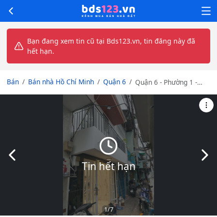
Bạn đang xem tin cũ tại Bds123.vn, tin đăng này đã
hết hạn.
Bán
Bán nhà Hồ Chí Minh
Quận 6
Quận 6 - Phường 1 -
Đường Mai Xuân
Thưởng - Nhà mới 100%
vào ở ngay - 2.68 tỷ.
Slide trước
Slid
Tin hết hạn
1
/7