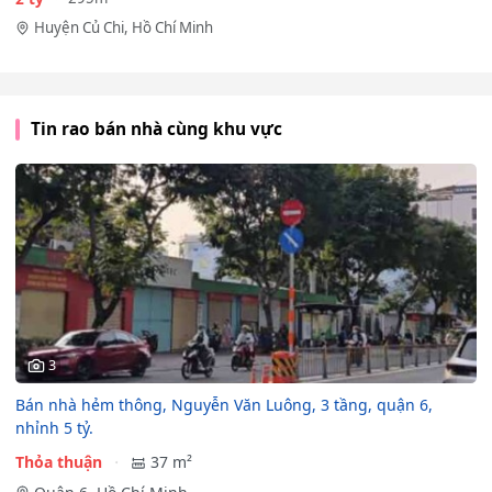
Huyện Củ Chi, Hồ Chí Minh
Tin rao bán nhà cùng khu vực
3
Bán nhà hẻm thông, Nguyễn Văn Luông, 3 tầng, quận 6,
nhỉnh 5 tỷ.
Thỏa thuận
37 m²