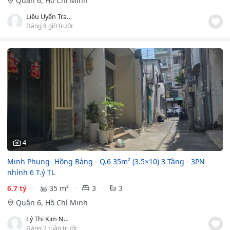
Quận 6, Hồ Chí Minh
Liêu Uyển Trang
Đăng 8 giờ trước
4
Minh Phụng- Hồng Bàng - Q.6 35m² (3.5×10) 3 Tầng - 3PN
nhỉnh 6 T.ỷ TL
6.7 tỷ
35 m²
3
3
Quận 6, Hồ Chí Minh
Lý Thị Kim Ngân
Đăng 2 tuần trước