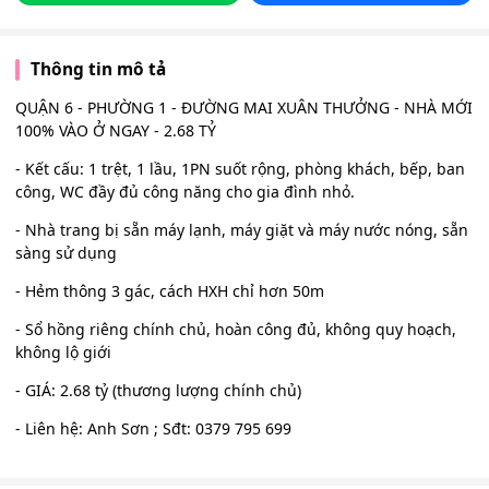
Thông tin mô tả
QUẬN 6 - PHƯỜNG 1 - ĐƯỜNG MAI XUÂN THƯỞNG - NHÀ MỚI
100% VÀO Ở NGAY - 2.68 TỶ
- Kết cấu: 1 trệt, 1 lầu, 1PN suốt rộng, phòng khách, bếp, ban
công, WC đầy đủ công năng cho gia đình nhỏ.
- Nhà trang bị sẵn máy lạnh, máy giặt và máy nước nóng, sẵn
sàng sử dụng
- Hẻm thông 3 gác, cách HXH chỉ hơn 50m
- Sổ hồng riêng chính chủ, hoàn công đủ, không quy hoạch,
không lộ giới
- GIÁ: 2.68 tỷ (thương lượng chính chủ)
- Liên hệ: Anh Sơn ; Sđt: 0379 795 699