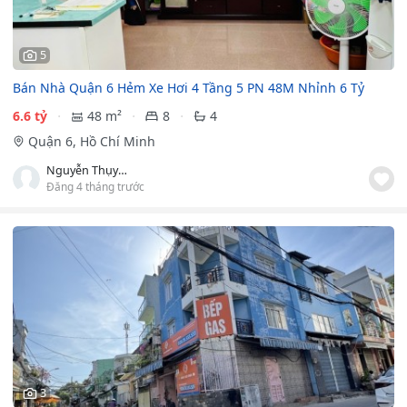
5
Bán Nhà Quận 6 Hẻm Xe Hơi 4 Tầng 5 PN 48M Nhỉnh 6 Tỷ
6.6 tỷ
48 m²
8
4
Quận 6, Hồ Chí Minh
Nguyễn Thụy Hoàng Sang
Đăng 4 tháng trước
3