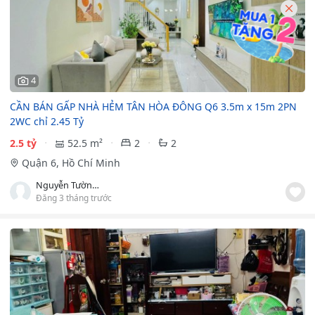
4
CẦN BÁN GẤP NHÀ HẺM TÂN HÒA ĐÔNG Q6 3.5m x 15m 2PN
2WC chỉ 2.45 Tỷ
2.5 tỷ
52.5 m²
2
2
Quận 6, Hồ Chí Minh
Nguyễn Tường Thu
Đăng 3 tháng trước