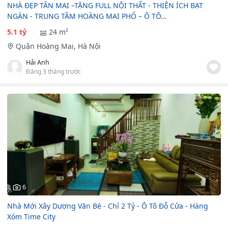
NHÀ ĐẸP TÂN MAI –TẶNG FULL NỘI THẤT - THIỆN ÍCH BẠT
NGÀN - TRUNG TÂM HOÀNG MAI PHỐ – Ô TÔ…
5.1 tỷ
24 m²
Quận Hoàng Mai, Hà Nội
Hải Anh
Đăng 3 tháng trước
6
Nhà Mới Xây Dương Văn Bé - Chỉ 2 Tỷ - Ô Tô Đỗ Cửa - Hàng
Xóm Time City