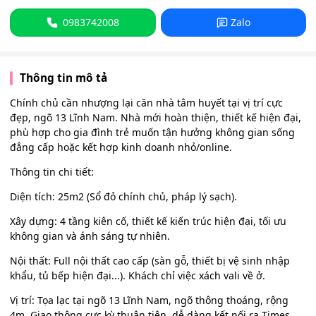
0983742008
Zalo
Thông tin mô tả
Chính chủ cần nhượng lại căn nhà tâm huyết tại vị trí cực
đẹp, ngõ 13 Lĩnh Nam. Nhà mới hoàn thiện, thiết kế hiện đại,
phù hợp cho gia đình trẻ muốn tận hưởng không gian sống
đẳng cấp hoặc kết hợp kinh doanh nhỏ/online.
Thông tin chi tiết:
Diện tích: 25m2 (Sổ đỏ chính chủ, pháp lý sạch).
Xây dựng: 4 tầng kiên cố, thiết kế kiến trúc hiện đại, tối ưu
không gian và ánh sáng tự nhiên.
Nội thất: Full nội thất cao cấp (sàn gỗ, thiết bị vệ sinh nhập
khẩu, tủ bếp hiện đại...). Khách chỉ việc xách vali về ở.
Vị trí: Tọa lạc tại ngõ 13 Lĩnh Nam, ngõ thông thoáng, rộng
4m. Giao thông cực kỳ thuận tiện, dễ dàng kết nối ra Times