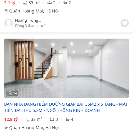
2.1 tỷ
35 m²
2
2
Quận Hoàng Mai, Hà Nội
Hoàng Trung Lương
Đăng 3 tháng trước
14
BÁN NHÀ DẠNG HIẾM ĐƯỜNG GIÁP BÁT 35M2 x 5 TẦNG - MẶT
TIỀN ĐẠI THỤ 5.2M - NGÕ THÔNG KINH DOANH
12.8 tỷ
38 m²
3
4
Quận Hoàng Mai, Hà Nội