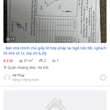
13
- Bán nhà chính chủ giấy tờ hợp pháp tại Ngõ Gốc Đề, nghách
56 nhà số 12. Giá chỉ 6,2tỷ
6.2 tỷ
37 m²
2
1
Quận Hoàng Mai, Hà Nội
Hà Thúy
Đăng 3 tháng trước