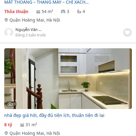
MẶT THOÁNG – THANG MÁY – CHỈ XÁCH…
Thỏa thuận
54 m²
3
4
Quận Hoàng Mai, Hà Nội
Nguyễn Văn Hiệp
Đăng 2 tuần trước
3
nhà đẹp giá hời, đầy đủ tiện ích, thuận tiện đi lại
8 tỷ
31 m²
Quận Hoàng Mai, Hà Nội