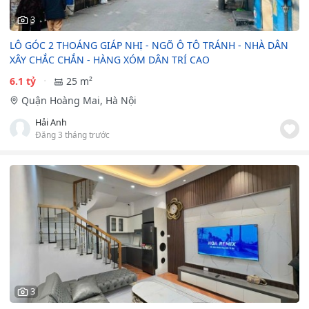
3
LÔ GÓC 2 THOÁNG GIÁP NHỊ - NGÕ Ô TÔ TRÁNH - NHÀ DÂN
XÂY CHẮC CHẮN - HÀNG XÓM DÂN TRÍ CAO
6.1 tỷ
25 m²
Quận Hoàng Mai, Hà Nội
Hải Anh
Đăng 3 tháng trước
3