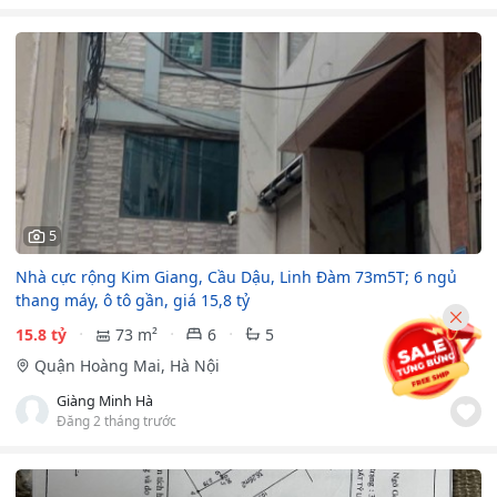
5
Nhà cực rộng Kim Giang, Cầu Dậu, Linh Đàm 73m5T; 6 ngủ
thang máy, ô tô gần, giá 15,8 tỷ
15.8 tỷ
73 m²
6
5
Quận Hoàng Mai, Hà Nội
Giàng Minh Hà
Đăng 2 tháng trước