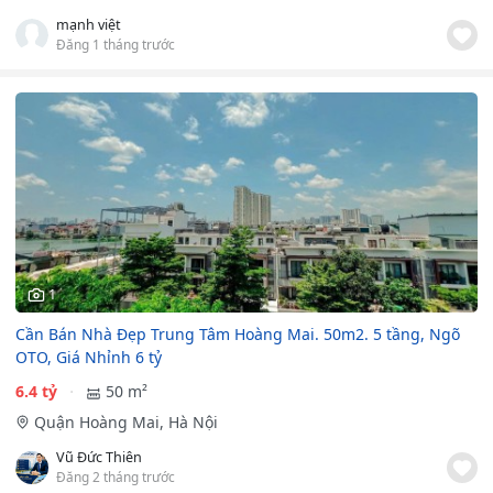
mạnh việt
Đăng 1 tháng trước
1
Cần Bán Nhà Đẹp Trung Tâm Hoàng Mai. 50m2. 5 tầng, Ngõ
OTO, Giá Nhỉnh 6 tỷ
6.4 tỷ
50 m²
Quận Hoàng Mai, Hà Nội
Vũ Đức Thiên
Đăng 2 tháng trước