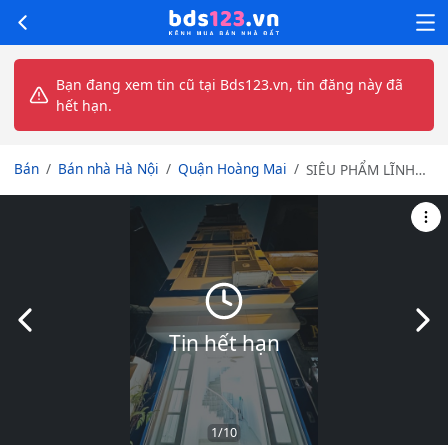
Bạn đang xem tin cũ tại Bds123.vn, tin đăng này đã
hết hạn.
Bán
Bán nhà Hà Nội
Quận Hoàng Mai
SIÊU PHẨM LĨNH
NAM - NGÕ THÔNG
4M - NHÀ MỚI
TINH - NỘI THẤT
LUXURY
Slide trước
Slid
Tin hết hạn
1
/10