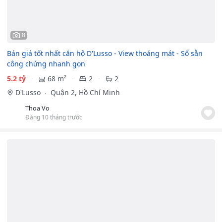
8
Bán giá tốt nhất căn hộ D'Lusso - View thoáng mát - Sổ sẵn
công chứng nhanh gọn
5.2 tỷ
68 m²
2
2
D'Lusso
Quận 2, Hồ Chí Minh
Thoa Vo
Đăng 10 tháng trước