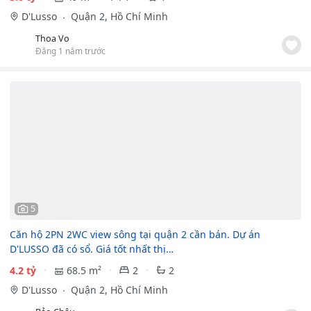
D'Lusso
Quận 2, Hồ Chí Minh
Thoa Vo
Đăng 1 năm trước
5
Căn hộ 2PN 2WC view sông tại quận 2 cần bán. Dự án
D'LUSSO đã có sổ. Giá tốt nhất thị…
4.2 tỷ
68.5 m²
2
2
D'Lusso
Quận 2, Hồ Chí Minh