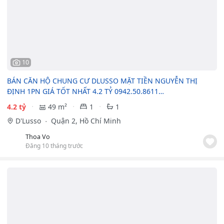
10
BÁN CĂN HỘ CHUNG CƯ DLUSSO MẶT TIỀN NGUYỄN THỊ
ĐỊNH 1PN GIÁ TỐT NHẤT 4.2 TỶ 0942.50.8611…
4.2 tỷ
49 m²
1
1
D'Lusso
Quận 2, Hồ Chí Minh
Thoa Vo
Đăng 10 tháng trước