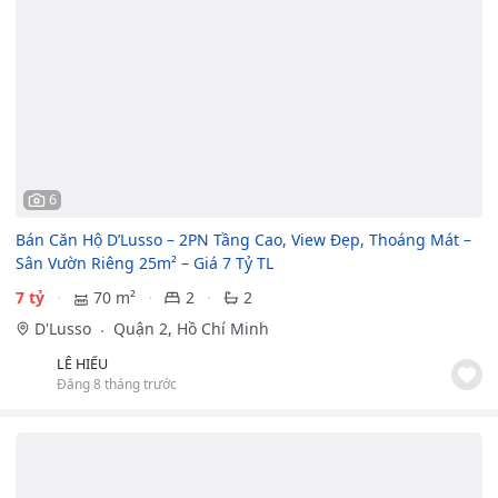
6
Bán Căn Hộ D’Lusso – 2PN Tầng Cao, View Đẹp, Thoáng Mát –
Sân Vườn Riêng 25m² – Giá 7 Tỷ TL
7 tỷ
70 m²
2
2
D'Lusso
Quận 2, Hồ Chí Minh
LÊ HIẾU
Đăng 8 tháng trước