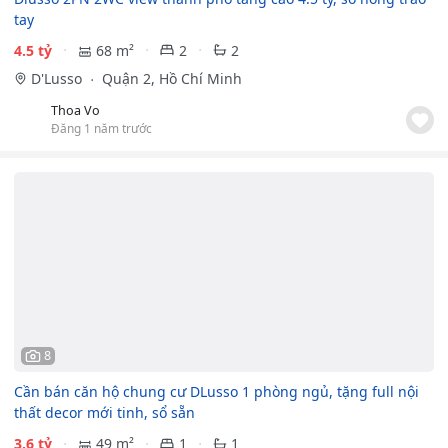
tay
4.5 tỷ
68 m²
2
2
D'Lusso
Quận 2, Hồ Chí Minh
Thoa Vo
Đăng 1 năm trước
8
Cần bán căn hộ chung cư DLusso 1 phòng ngủ, tặng full nội
thất decor mới tinh, sổ sẵn
3.6 tỷ
49 m²
1
1