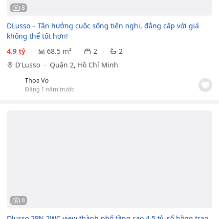
8
DLusso – Tận hưởng cuộc sống tiện nghi, đẳng cấp với giá
không thể tốt hơn!
4.9 tỷ
68.5 m²
2
2
D'Lusso
Quận 2, Hồ Chí Minh
Thoa Vo
Đăng 1 năm trước
8
Dlusso 2PN 2WC view thành phố tầng cao 4.5 tỷ, sổ hồng trao