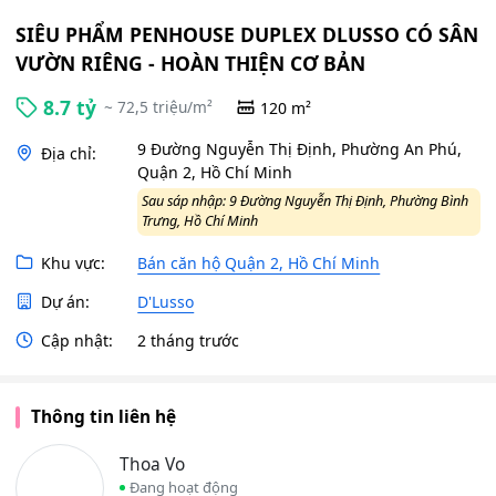
SIÊU PHẨM PENHOUSE DUPLEX DLUSSO CÓ SÂN
VƯỜN RIÊNG - HOÀN THIỆN CƠ BẢN
8.7 tỷ
~ 72,5 triệu/m²
120 m²
9 Đường Nguyễn Thị Định, Phường An Phú,
Địa chỉ:
Quận 2, Hồ Chí Minh
Sau sáp nhập: 9 Đường Nguyễn Thị Định, Phường Bình
Trưng, Hồ Chí Minh
Khu vực:
Bán căn hộ Quận 2, Hồ Chí Minh
Dự án:
D'Lusso
Cập nhật:
2 tháng trước
Thông tin liên hệ
Thoa Vo
Đang hoạt động