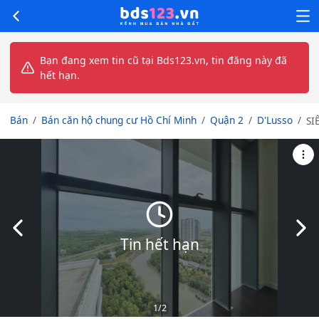
Bạn đang xem tin cũ tại Bds123.vn, tin đăng này đã
hết hạn.
Bán
Bán căn hộ chung cư Hồ Chí Minh
Quận 2
D'Lusso
SI
P
PE
DU
DL
CÓ
V
RI
Slide trước
Slid
H
Tin hết hạn
TH
B
1
/2