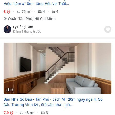
Hiệu 4,2m x 18m - tặng Hết Nội Thất…
8 tỷ
76 m²
4
4
Quận Tân Phú, Hồ Chí Minh
Lý Hồng Lam
Đăng 1 tháng trước
5
Bán Nhà Gò Dầu - Tân Phú - cách MT 20m ngay ngã 4, Gò
Dầu-Trương Vĩnh Ký , ôtô vào nhà - giá…
7.9 tỷ
48 m²
3