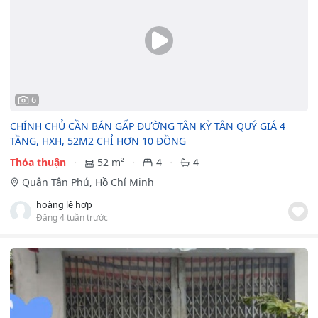
6
CHÍNH CHỦ CẦN BÁN GẤP ĐƯỜNG TÂN KỲ TÂN QUÝ GIÁ 4
TẦNG, HXH, 52M2 CHỈ HƠN 10 ĐỒNG
Thỏa thuận
52 m²
4
4
Quận Tân Phú, Hồ Chí Minh
hoàng lê hợp
Đăng 4 tuần trước