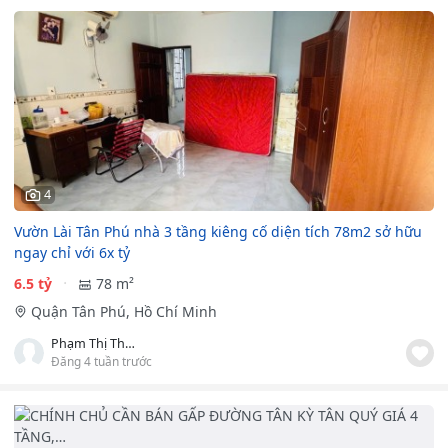
4
Vườn Lài Tân Phú nhà 3 tầng kiêng cố diện tích 78m2 sở hữu
ngay chỉ với 6x tỷ
6.5 tỷ
78 m²
Quận Tân Phú, Hồ Chí Minh
Phạm Thị Thanh Kiều
Đăng 4 tuần trước