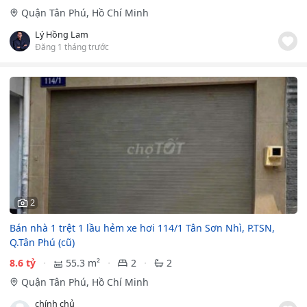
Quận Tân Phú, Hồ Chí Minh
Lý Hồng Lam
Đăng 1 tháng trước
2
Bán nhà 1 trệt 1 lầu hẻm xe hơi 114/1 Tân Sơn Nhì, P.TSN,
Q.Tân Phú (cũ)
8.6 tỷ
55.3 m²
2
2
Quận Tân Phú, Hồ Chí Minh
chính chủ