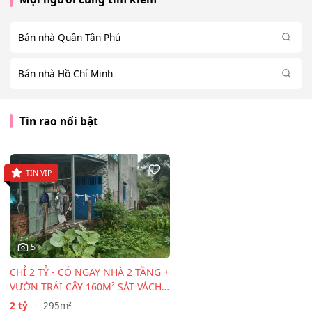
Bán nhà Quận Tân Phú
Bán nhà Hồ Chí Minh
Tin rao nổi bật
TIN VIP
5
CHỈ 2 TỶ - CÓ NGAY NHÀ 2 TẦNG +
VƯỜN TRÁI CÂY 160M² SÁT VÁCH
TP.HCM!
2 tỷ
295m²