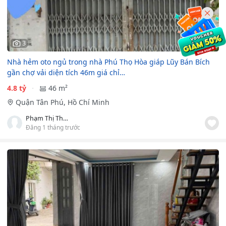
3
Nhà hẻm oto ngủ trong nhà Phú Thọ Hòa giáp Lũy Bán Bích
gần chợ vải diện tích 46m giá chỉ…
4.8 tỷ
46 m²
Quận Tân Phú, Hồ Chí Minh
Phạm Thị Thanh Kiều
Đăng 1 tháng trước