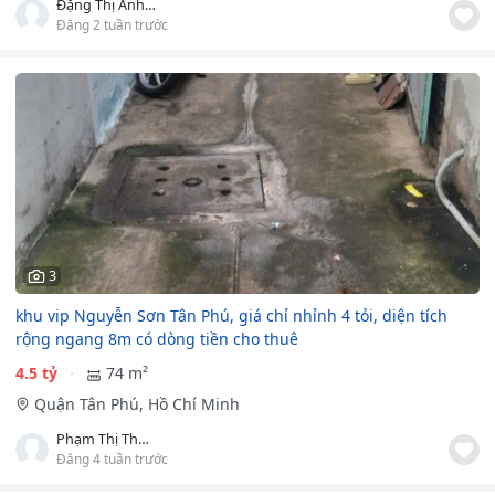
Đặng Thị Anh Thư
Đăng 2 tuần trước
3
khu vip Nguyễn Sơn Tân Phú, giá chỉ nhỉnh 4 tỏi, diện tích
rộng ngang 8m có dòng tiền cho thuê
4.5 tỷ
74 m²
Quận Tân Phú, Hồ Chí Minh
Phạm Thị Thanh Kiều
Đăng 4 tuần trước