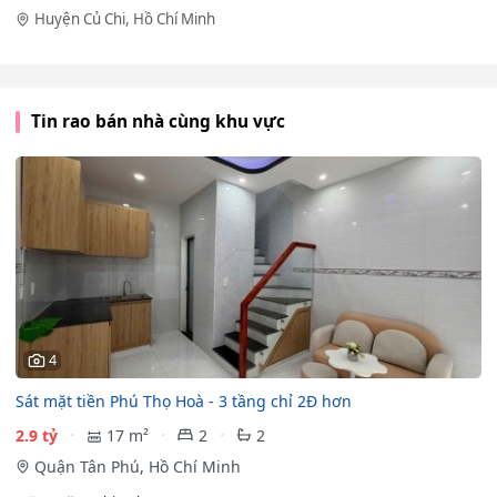
Huyện Củ Chi, Hồ Chí Minh
Tin rao bán nhà cùng khu vực
4
Sát mặt tiền Phú Thọ Hoà - 3 tầng chỉ 2Đ hơn
2.9 tỷ
17 m²
2
2
Quận Tân Phú, Hồ Chí Minh