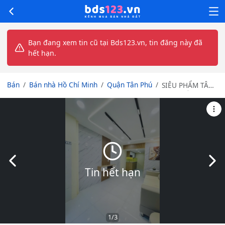
Bạn đang xem tin cũ tại Bds123.vn, tin đăng này đã
hết hạn.
Bán
Bán nhà Hồ Chí Minh
Quận Tân Phú
SIÊU PHẨM TÂN
PHÚ 3 TẦNG LÔ
GÓC KHÔNG LỘ
GIỚI - ĐƯỜNG
NHỰA 4M MÀ
CHỈ NHỈNH 3 TỶ
KIẾM ĐÂU RA
Slide trước
Slid
Tin hết hạn
1
/3