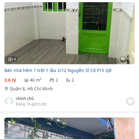
4
Bán nhà hẻm 1 trệt 1 lầu 2/12 Nguyễn Sĩ Cố P15 Q8
3.6 tỷ
40 m²
2
2
Quận 8, Hồ Chí Minh
chính chủ
Đăng 16 giờ trước