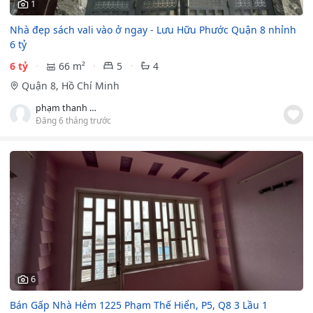
1
Nhà đẹp sách vali vào ở ngay - Lưu Hữu Phước Quận 8 nhỉnh
6 tỷ
6 tỷ
66 m²
5
4
Quận 8, Hồ Chí Minh
phạm thanh quyên
Đăng 6 tháng trước
6
Bán Gấp Nhà Hẻm 1225 Phạm Thế Hiển, P5, Q8 3 Lầu 1