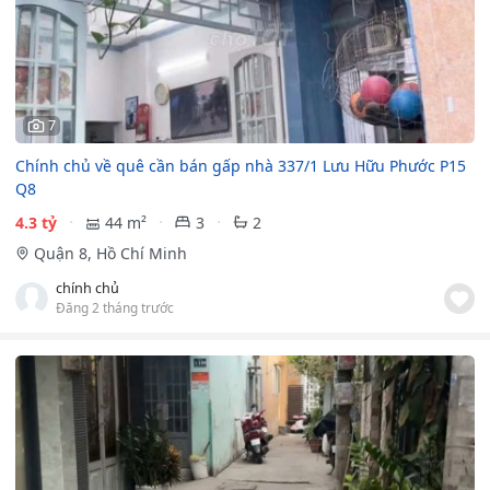
7
Chính chủ về quê cần bán gấp nhà 337/1 Lưu Hữu Phước P15
Q8
4.3 tỷ
44 m²
3
2
Quận 8, Hồ Chí Minh
chính chủ
Đăng 2 tháng trước