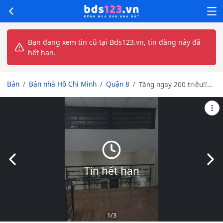
Bạn đang xem tin cũ tại Bds123.vn, tin đăng này đã
hết hạn.
Bán
Bán nhà Hồ Chí Minh
Quận 8
Tặng ngay 200 triệu!!
Chủ bán gấp nhà 81m2
chỉ hơn 5 tỷ ngay trung
tâm hành chính Quận 8
Slide trước
Slid
Tin hết hạn
1
/3