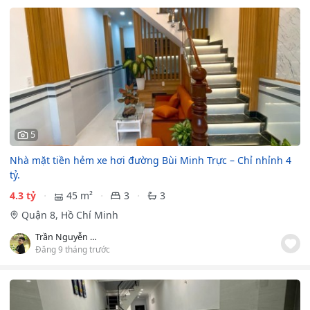
5
Nhà mặt tiền hẻm xe hơi đường Bùi Minh Trực – Chỉ nhỉnh 4
tỷ.
4.3 tỷ
45 m²
3
3
Quận 8, Hồ Chí Minh
Trần Nguyễn Thanh Hoà
Đăng 9 tháng trước