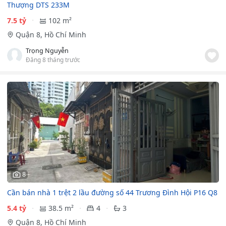
Thượng DTS 233M
7.5 tỷ
102 m²
Quận 8, Hồ Chí Minh
Trọng Nguyễn
Đăng 8 tháng trước
8
Cần bán nhà 1 trệt 2 lầu đường số 44 Trương Đình Hội P16 Q8
5.4 tỷ
38.5 m²
4
3
Quận 8, Hồ Chí Minh