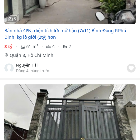
5
Bán nhà 4PN, diện tích lớn nở hậu (7x11) Bình Đông P.Phú
Định, kg lộ giới (2tỷ) hơn
3 tỷ
61 m²
4
2
Quận 8, Hồ Chí Minh
Nguyễn Hải Duy
Đăng 4 tháng trước