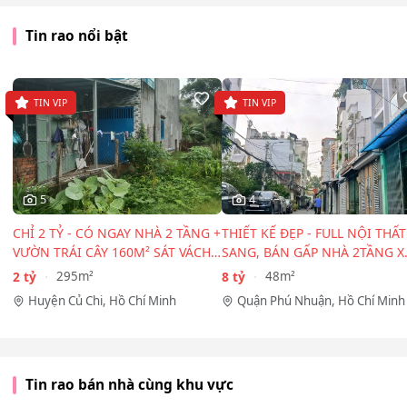
Tin rao nổi bật
TIN VIP
TIN VIP
5
4
CHỈ 2 TỶ - CÓ NGAY NHÀ 2 TẦNG +
THIẾT KẾ ĐẸP - FULL NỘI THẤT
VƯỜN TRÁI CÂY 160M² SÁT VÁCH
SANG, BÁN GẤP NHÀ 2TẦNG X
TP.HCM!
48M² - HẺM 2 XE HƠI…
2 tỷ
8 tỷ
295m²
48m²
Huyện Củ Chi, Hồ Chí Minh
Quận Phú Nhuận, Hồ Chí Minh
Tin rao bán nhà cùng khu vực