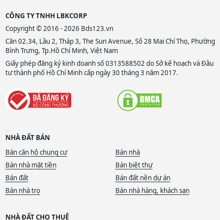
CÔNG TY TNHH LBKCORP
Copyright © 2016 - 2026 Bds123.vn
Căn 02.34, Lầu 2, Tháp 3, The Sun Avenue, Số 28 Mai Chí Thọ, Phường
Bình Trưng, Tp.Hồ Chí Minh, Việt Nam
Giấy phép đăng ký kinh doanh số 0313588502 do Sở kế hoạch và Đầu
tư thành phố Hồ Chí Minh cấp ngày 30 tháng 3 năm 2017.
NHÀ ĐẤT BÁN
Bán căn hộ chung cư
Bán nhà
Bán nhà mặt tiền
Bán biệt thự
Bán đất
Bán đất nền dự án
Bán nhà trọ
Bán nhà hàng, khách sạn
NHÀ ĐẤT CHO THUÊ