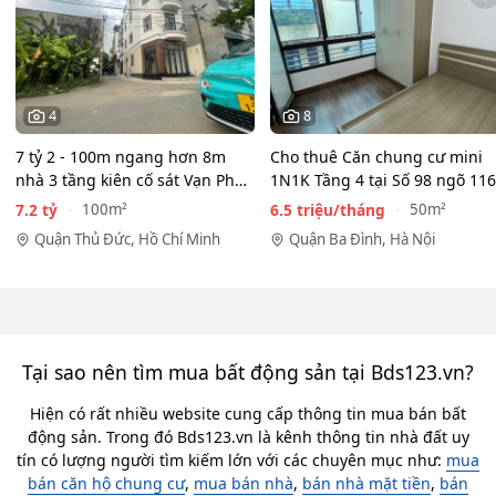
4
8
7 tỷ 2 - 100m ngang hơn 8m
Cho thuê Căn chung cư mini
nhà 3 tầng kiên cố sát Vạn Phúc
1N1K Tầng 4 tại Số 98 ngõ 116
City - HẺM XE HƠI…
Phan Kế Bính, Ba Đình.…
7.2 tỷ
6.5 triệu/tháng
100m²
50m²
Quận Thủ Đức, Hồ Chí Minh
Quận Ba Đình, Hà Nội
Tại sao nên tìm mua bất động sản tại Bds123.vn?
Hiện có rất nhiều website cung cấp thông tin mua bán bất
động sản. Trong đó Bds123.vn là kênh thông tin nhà đất uy
tín có lượng người tìm kiếm lớn với các chuyên mục như:
mua
bán căn hộ chung cư
,
mua bán nhà
,
bán nhà mặt tiền
,
bán