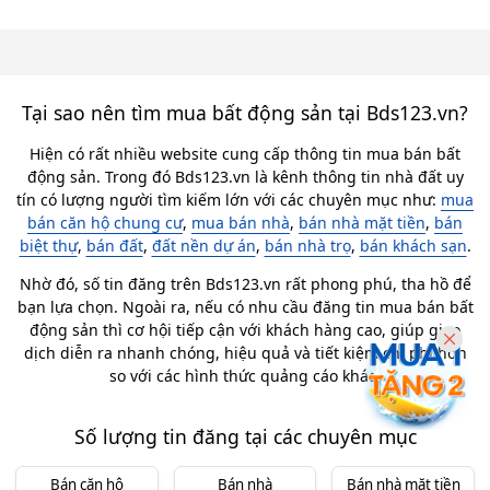
Tại sao nên tìm mua bất động sản tại Bds123.vn?
Hiện có rất nhiều website cung cấp thông tin mua bán bất
động sản. Trong đó Bds123.vn là kênh thông tin nhà đất uy
tín có lượng người tìm kiếm lớn với các chuyên mục như:
mua
bán căn hộ chung cư
,
mua bán nhà
,
bán nhà mặt tiền
,
bán
biệt thự
,
bán đất
,
đất nền dự án
,
bán nhà trọ
,
bán khách sạn
.
Nhờ đó, số tin đăng trên Bds123.vn rất phong phú, tha hồ để
bạn lựa chọn. Ngoài ra, nếu có nhu cầu đăng tin mua bán bất
động sản thì cơ hội tiếp cận với khách hàng cao, giúp giao
dịch diễn ra nhanh chóng, hiệu quả và tiết kiệm chi phí hơn
so với các hình thức quảng cáo khác.
Số lượng tin đăng tại các chuyên mục
Bán căn hộ
Bán nhà
Bán nhà mặt tiền