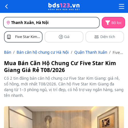
Thanh Xuân, Hà Nội
Bộ lọc
Five Star Kim
Giá
Diện tích
Giang
Bán
Bán căn hộ chung cư Hà Nội
Quận Thanh Xuân
Five
Star
Mua Bán Căn Hộ Chung Cư Five Star Kim
Kim
Giang Giá Rẻ T08/2026
Giang
Có 2 tin đăng bán căn hộ chung cư Five Star Kim Giang: giá rẻ,
sổ hồng, mới nhất T08/2026. Căn hộ Five Star Kim Giang đa
dạng từ 1–3 phòng ngủ, vị trí đẹp, có hỗ trợ vay ngân hàng, sang
tên nhanh.