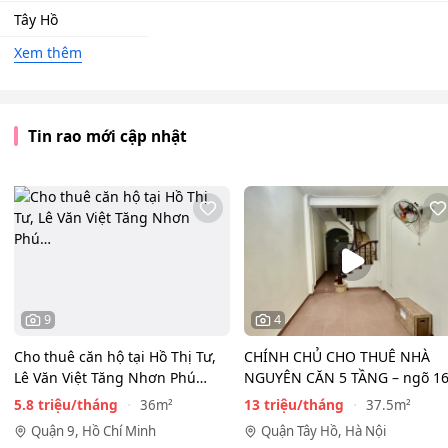
Tây Hồ
Xem thêm
Tin rao mới cập nhật
9
4
Cho thuê căn hộ tại Hồ Thị Tư,
CHÍNH CHỦ CHO THUÊ NHÀ
Lê Văn Việt Tăng Nhơn Phú
NGUYÊN CĂN 5 TẦNG – ngõ 1
Quận 9(cũ) Thủ…
Đồng Cổ, Tây Hồ
5.8 triệu/tháng
13 triệu/tháng
36m²
37.5m²
Quận 9, Hồ Chí Minh
Quận Tây Hồ, Hà Nội