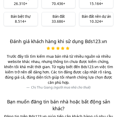
26.310+
70.436+
15.164+
Bán biệt thự
Bán đất
Bán đất nền dự án
8.514+
33.686+
10.324+
Đánh giá khách hàng khi sử dụng Bds123.vn
Trước đây tôi tìm kiếm mua bán nhà từ nhiều nguồn và nhiều
website khác nhau, nhưng thông tin chưa được kiểm chứng,
khiến tôi khá mất thời gian. Từ ngày biết đến Bds123.vn việc tìm
kiếm trở nên dễ dàng hơn. Các tin đăng được cập nhật rõ ràng,
đúng giá cả, đúng diện tích giúp tôi nhanh chóng lựa chọn được
căn phù hợp.
Chị Thu Giang
(người mua nhà cho thuê)
Bạn muốn đăng tin bán nhà hoặc bất động sản
khác?
Đăng tin trên Bds123.vn giúp tiếp cận khách hàng có nhu cầu