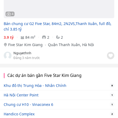
4
Bán chung cư G2 Five Star, 84m2, 2N2VS,Thanh Xuân, full đồ,
chỉ 3.85 tỷ
3.9 tỷ
84 m²
2
2
Five Star Kim Giang
Quận Thanh Xuân, Hà Nội
Nguyethnh
Đăng 3 năm trước
Các dự án bán gần Five Star Kim Giang
Khu đô thị Trung Hòa - Nhân Chính
9
Hà Nội Center Point
1
Chung cư H10 - Vinaconex 6
1
Handico Complex
2