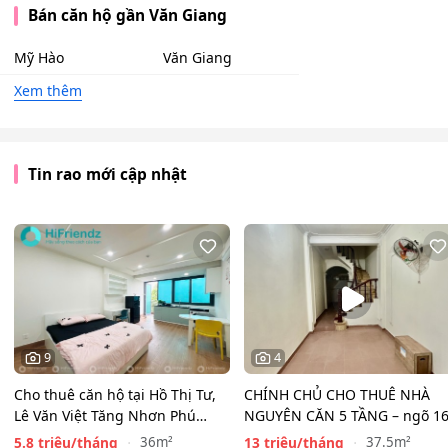
Bán căn hộ gần Văn Giang
Mỹ Hào
Văn Giang
Xem thêm
Tin rao mới cập nhật
9
4
Cho thuê căn hộ tại Hồ Thị Tư,
CHÍNH CHỦ CHO THUÊ NHÀ
Lê Văn Việt Tăng Nhơn Phú
NGUYÊN CĂN 5 TẦNG – ngõ 1
Quận 9(cũ) Thủ…
Đồng Cổ, Tây Hồ
5.8 triệu/tháng
13 triệu/tháng
36m²
37.5m²