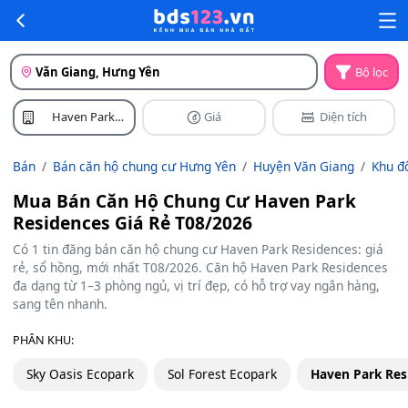
Văn Giang, Hưng Yên
Bộ lọc
Haven Park
Giá
Diện tích
Residences
Bán
Bán căn hộ chung cư Hưng Yên
Huyện Văn Giang
Khu đ
Mua Bán Căn Hộ Chung Cư Haven Park
Residences Giá Rẻ T08/2026
Có 1 tin đăng bán căn hộ chung cư Haven Park Residences: giá
rẻ, sổ hồng, mới nhất T08/2026. Căn hộ Haven Park Residences
đa dạng từ 1–3 phòng ngủ, vị trí đẹp, có hỗ trợ vay ngân hàng,
sang tên nhanh.
PHÂN KHU:
Sky Oasis Ecopark
Sol Forest Ecopark
Haven Park Res