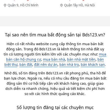
Quận 9, Hồ Chí Minh
Quận Tây Hồ, Hà Nội
Tại sao nên tìm mua bất động sản tại Bds123.vn?
Hiện có rất nhiều website cung cấp thông tin mua bán bất
động sản. Trong đó Bds123.vn là kênh thông tin nhà đất uy
tín có lượng người tìm kiếm lớn với các chuyên mục như:
mua
bán căn hộ chung cư
,
mua bán nhà
,
bán nhà mặt tiền
,
bán
biệt thự
,
bán đất
,
đất nền dự án
,
bán nhà trọ
,
bán khách sạn
.
Nhờ đó, số tin đăng trên Bds123.vn rất phong phú, tha hồ để
bạn lựa chọn. Ngoài ra, nếu có nhu cầu đăng tin mua bán bất
động sản thì cơ hội tiếp cận với khách hàng cao, giúp giao
dịch diễn ra nhanh chóng, hiệu quả và tiết kiệm chi phí hơn
so với các hình thức quảng cáo khác.
Số lượng tin đăng tại các chuyên mục