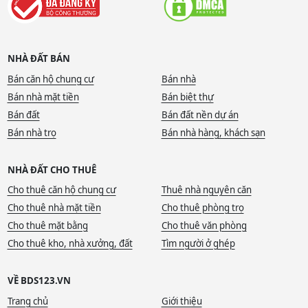
NHÀ ĐẤT BÁN
Bán căn hộ chung cư
Bán nhà
Bán nhà mặt tiền
Bán biệt thự
Bán đất
Bán đất nền dự án
Bán nhà trọ
Bán nhà hàng, khách sạn
NHÀ ĐẤT CHO THUÊ
Cho thuê căn hộ chung cư
Thuê nhà nguyên căn
Cho thuê nhà mặt tiền
Cho thuê phòng trọ
Cho thuê mặt bằng
Cho thuê văn phòng
Cho thuê kho, nhà xưởng, đất
Tìm người ở ghép
VỀ BDS123.VN
Trang chủ
Giới thiệu