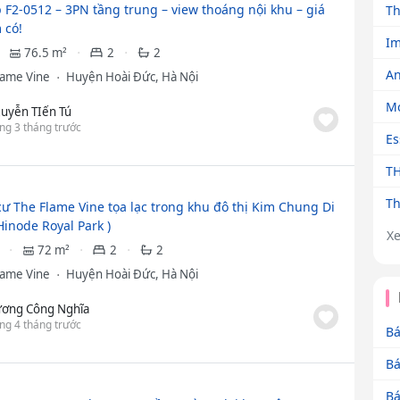
 F2-0512 – 3PN tầng trung – view thoáng nội khu – giá
Th
 có!
Im
76.5 m²
2
2
An
lame Vine
Huyện Hoài Đức, Hà Nội
Mo
uyễn TIến Tú
ng 3 tháng trước
Es
TH
Th
ư The Flame Vine tọa lạc trong khu đô thị Kim Chung Di
Hinode Royal Park )
X
72 m²
2
2
lame Vine
Huyện Hoài Đức, Hà Nội
ơng Công Nghĩa
ng 4 tháng trước
Bá
Bá
Bá