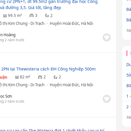
ng cư 2PN+1, dt 99.5m2 gần trường đại học Công
và đường 3,5. Giá tốt, tầng đẹp
Bá
99.5 m²
3
2
Bá
 thị Kim Chung - Di Trạch
Huyện Hoài Đức, Hà Nội
X
ến Hoàng
ng 2 năm trước
Dư
 2PN tại Thewisteria cách ĐH Công Nghiệp 500m
50
huận
82 m²
2
2
 thị Kim Chung - Di Trạch
Huyện Hoài Đức, Hà Nội
80
1 
ọc Sơn
ng 2 năm trước
2 
X
g cư cao cấp The Wisteria đợt 1 chiết khấu cao vị trí