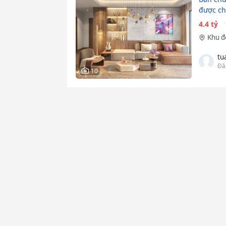
được ch
4.4 tỷ
Khu đô
tu
Đă
10