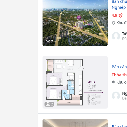
Bán chu
Nghiệp 
4.9 tỷ
Khu đô
Ti
Đă
7
Bán căn
Thỏa t
Khu đô
Ng
Đă
2
Bán chun