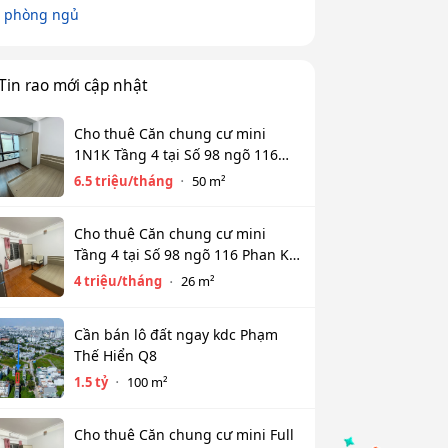
 phòng ngủ
Tin rao mới cập nhật
Cho thuê Căn chung cư mini
1N1K Tầng 4 tại Số 98 ngõ 116
Phan Kế Bính, Ba Đình. Chỉ 6.5tr
6.5 triệu/tháng
50 m²
Cho thuê Căn chung cư mini
Tầng 4 tại Số 98 ngõ 116 Phan Kế
Bính, Cống Vị, Ba Đình. Chỉ 4tr
4 triệu/tháng
26 m²
Cần bán lô đất ngay kdc Phạm
Thế Hiển Q8
1.5 tỷ
100 m²
Cho thuê Căn chung cư mini Full