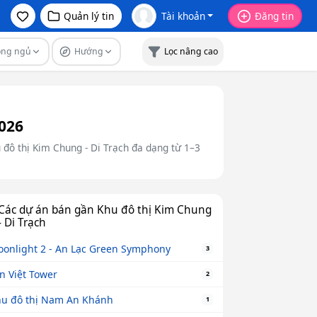
Quản lý tin
Tài khoản
Đăng tin
òng ngủ
Hướng
Lọc nâng cao
026
 đô thị Kim Chung - Di Trạch đa dạng từ 1–3
Các dự án bán gần Khu đô thị Kim Chung
- Di Trạch
onlight 2 - An Lạc Green Symphony
3
n Việt Tower
2
u đô thị Nam An Khánh
1