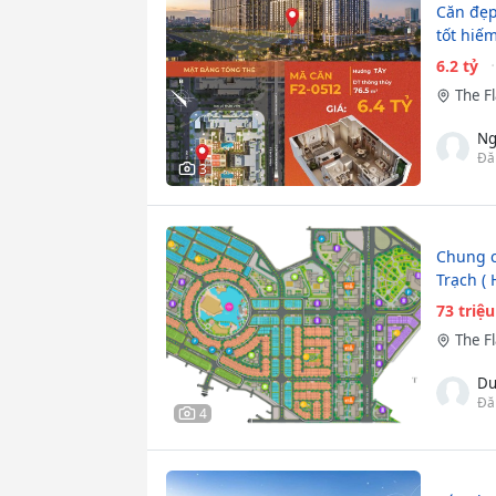
Căn đẹp
tốt hiếm
6.2 tỷ
The F
Ng
Đă
3
Chung c
Trạch ( 
73 triệu
The F
Dư
Đă
4