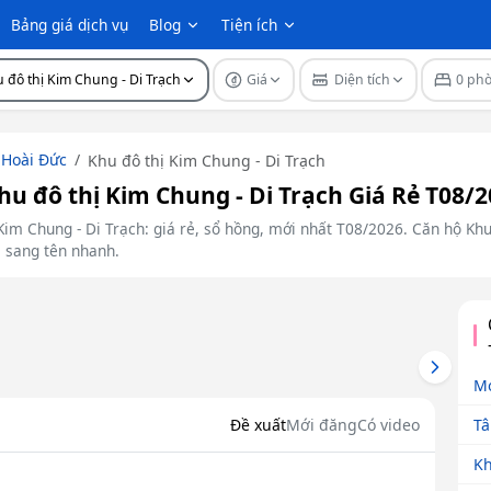
Bảng giá dịch vụ
Blog
Tiện ích
 đô thị Kim Chung - Di Trạch
Giá
Diện tích
0 ph
Hoài Đức
Khu đô thị Kim Chung - Di Trạch
 đô thị Kim Chung - Di Trạch Giá Rẻ T08/2
Kim Chung - Di Trạch: giá rẻ, sổ hồng, mới nhất T08/2026. Căn hộ Khu
, sang tên nhanh.
Next
Mo
Tâ
Đề xuất
Mới đăng
Có video
Kh