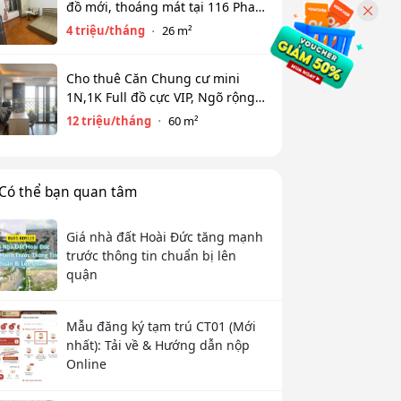
đồ mới, thoáng mát tại 116 Phan
Kế Bính, Ba Đình. Chỉ 4 tr
4 triệu/tháng
26 m²
Cho thuê Căn Chung cư mini
1N,1K Full đồ cực VIP, Ngõ rộng
View toàn mặt hồ Tây. Chỉ 12tr
12 triệu/tháng
60 m²
Có thể bạn quan tâm
Giá nhà đất Hoài Đức tăng mạnh
trước thông tin chuẩn bị lên
quận
Mẫu đăng ký tạm trú CT01 (Mới
nhất): Tải về & Hướng dẫn nộp
Online