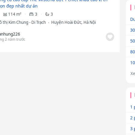
ọn đẹp nhất dự án
114 m²
3
3
Dư
 thị Kim Chung - Di Trạch
Huyện Hoài Đức, Hà Nội
30
anhung226
ng 2 năm trước
50
80
10
X
1 
2 
3 