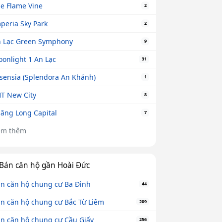
e Flame Vine
2
peria Sky Park
2
 Lạc Green Symphony
9
onlight 1 An Lạc
31
sensia (Splendora An Khánh)
1
T New City
8
ăng Long Capital
7
em thêm
Bán căn hộ gần Hoài Đức
n căn hộ chung cư Ba Đình
44
n căn hộ chung cư Bắc Từ Liêm
209
n căn hộ chung cư Cầu Giấy
256