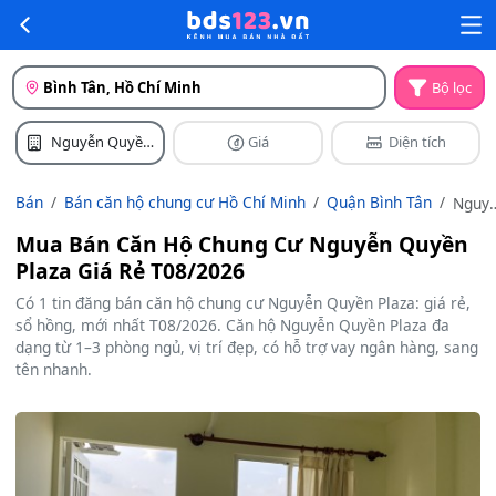
Bình Tân, Hồ Chí Minh
Bộ lọc
Nguyễn Quyền
Giá
Diện tích
Plaza
Bán
Bán căn hộ chung cư Hồ Chí Minh
Quận Bình Tân
Nguy
Quyề
Mua Bán Căn Hộ Chung Cư Nguyễn Quyền
Plaza
Plaza Giá Rẻ T08/2026
Có 1 tin đăng bán căn hộ chung cư Nguyễn Quyền Plaza: giá rẻ,
sổ hồng, mới nhất T08/2026. Căn hộ Nguyễn Quyền Plaza đa
dạng từ 1–3 phòng ngủ, vị trí đẹp, có hỗ trợ vay ngân hàng, sang
tên nhanh.