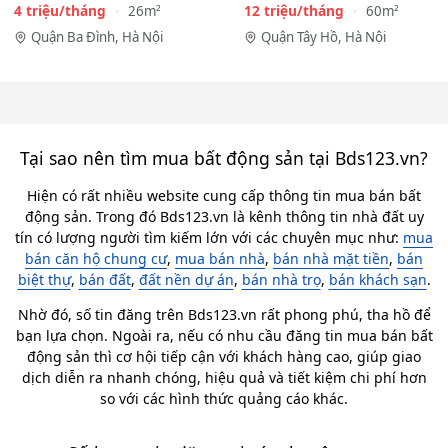
Phan Kế Bính, Ba…
View toàn mặt hồ…
4 triệu/tháng
12 triệu/tháng
26m²
60m²
Quận Ba Đình, Hà Nội
Quận Tây Hồ, Hà Nội
Tại sao nên tìm mua bất động sản tại Bds123.vn?
Hiện có rất nhiều website cung cấp thông tin mua bán bất
động sản. Trong đó Bds123.vn là kênh thông tin nhà đất uy
tín có lượng người tìm kiếm lớn với các chuyên mục như:
mua
bán căn hộ chung cư
,
mua bán nhà
,
bán nhà mặt tiền
,
bán
biệt thự
,
bán đất
,
đất nền dự án
,
bán nhà trọ
,
bán khách sạn
.
Nhờ đó, số tin đăng trên Bds123.vn rất phong phú, tha hồ để
bạn lựa chọn. Ngoài ra, nếu có nhu cầu đăng tin mua bán bất
động sản thì cơ hội tiếp cận với khách hàng cao, giúp giao
dịch diễn ra nhanh chóng, hiệu quả và tiết kiệm chi phí hơn
so với các hình thức quảng cáo khác.