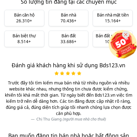
Số lượng tin đăng tại các chuyên mục
Bán căn hộ
Bán nhà
Bán nhà mặt tiền
26.310+
70.436+
15.164+
Bán biệt thự
Bán đất
Bán đất nền dự án
8.514+
33.686+
10.324+
Đánh giá khách hàng khi sử dụng Bds123.vn
Trước đây tôi tìm kiếm mua bán nhà từ nhiều nguồn và nhiều
website khác nhau, nhưng thông tin chưa được kiểm chứng,
khiến tôi khá mất thời gian. Từ ngày biết đến Bds123.vn việc tìm
kiếm trở nên dễ dàng hơn. Các tin đăng được cập nhật rõ ràng,
đúng giá cả, đúng diện tích giúp tôi nhanh chóng lựa chọn được
căn phù hợp.
Chị Thu Giang
(người mua nhà cho thuê)
Bạn muốn đăng tin bán nhà hoặc bất động sản