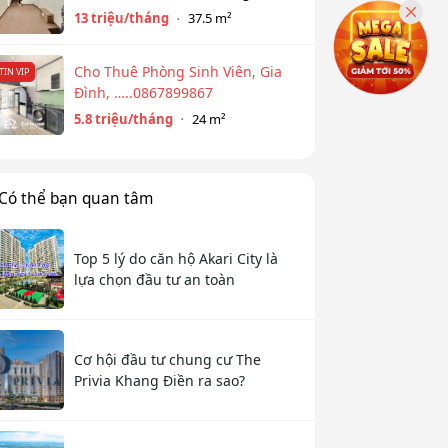
Đồng Cổ, Tây Hồ
13 triệu/tháng
37.5 m²
Cho Thuê Phòng Sinh Viên, Gia
TIN VIP
Đình, …..0867899867
5.8 triệu/tháng
24 m²
Có thể bạn quan tâm
Top 5 lý do căn hộ Akari City là
lựa chọn đầu tư an toàn
Cơ hội đầu tư chung cư The
Privia Khang Điền ra sao?