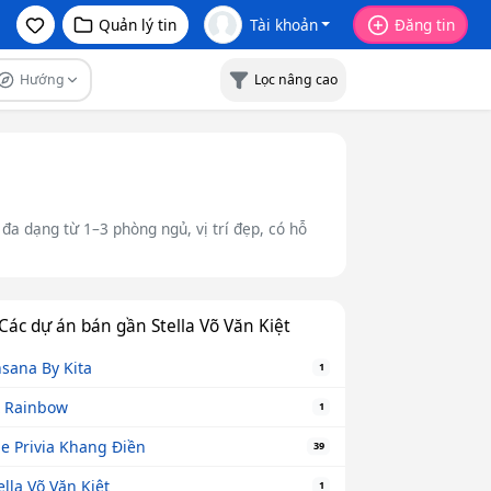
Quản lý tin
Tài khoản
Đăng tin
Hướng
Lọc nâng cao
 đa dạng từ 1–3 phòng ngủ, vị trí đẹp, có hỗ
Các dự án bán gần Stella Võ Văn Kiệt
sana By Kita
1
 Rainbow
1
e Privia Khang Điền
39
ella Võ Văn Kiệt
1