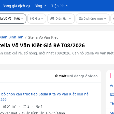
Bảng giá dịch vụ
Blog
Tiện ích
lla Võ Văn Kiệt
Giá
Diện tích
0 phòng ngủ
uận Bình Tân
Stella Võ Văn Kiệt
lla Võ Văn Kiệt Giá Rẻ T08/2026
n Kiệt: giá rẻ, sổ hồng, mới nhất T08/2026. Căn hộ Stella Võ Văn Kiệt
Đề xuất
Mới đăng
Có video
An
 bộ chọn căn trực tiếp Stella Kita Võ Văn Kiệt liên hệ
8X
8265
Th
51 m²
2
1
St
 Võ Văn Kiệt
Quận Bình Tân, Hồ Chí Minh