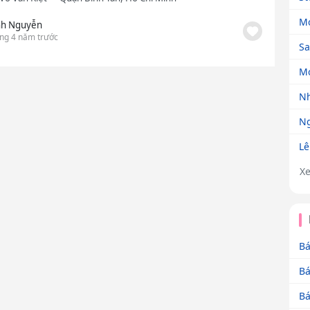
Mo
nh Nguyễn
ng 4 năm trước
Sa
Mo
Nh
Ng
Lê
X
Bá
Bá
Bá