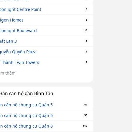
onlight Centre Point
6
igon Homes
5
onlight Boulevard
13
ất Lan 3
1
uyễn Quyền Plaza
1
 Thành Twin Towers
1
em thêm
Bán căn hộ gần Bình Tân
n căn hộ chung cư Quận 5
47
n căn hộ chung cư Quận 6
30
n căn hộ chung cư Quận 8
117