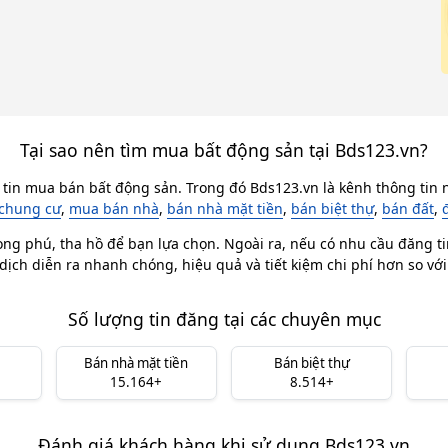
Tại sao nên tìm mua bất động sản tại Bds123.vn?
 tin mua bán bất động sản. Trong đó Bds123.vn là kênh thông tin n
chung cư
,
mua bán nhà
,
bán nhà mặt tiền
,
bán biệt thự
,
bán đất
,
ong phú, tha hồ để bạn lựa chọn. Ngoài ra, nếu có nhu cầu đăng ti
dịch diễn ra nhanh chóng, hiệu quả và tiết kiệm chi phí hơn so vớ
Số lượng tin đăng tại các chuyên mục
Bán nhà mặt tiền
Bán biệt thự
15.164+
8.514+
Đánh giá khách hàng khi sử dụng Bds123.vn