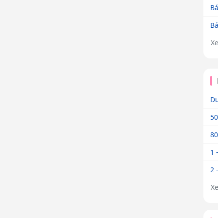
Bá
Bá
X
Dư
50
80
1 
2 
X