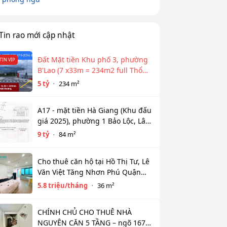
Tin rao mới cập nhật
Đất Mặt tiền Khu phố 3, phường
TIN VIP
B'Lao (7 x33m = 234m2 full Thổ
cư)
5 tỷ
234 m²
A17 - mặt tiền Hà Giang (Khu đấu
giá 2025), phường 1 Bảo Lộc, Lâm
Đồng
9 tỷ
84 m²
Cho thuê căn hộ tại Hồ Thị Tư, Lê
Văn Việt Tăng Nhơn Phú Quận
9(cũ) Thủ Đức giá 5,8tr diện tích
5.8 triệu/tháng
36 m²
36m2
CHÍNH CHỦ CHO THUÊ NHÀ
NGUYÊN CĂN 5 TẦNG – ngõ 167