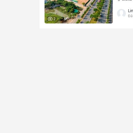
Li
Đă
2