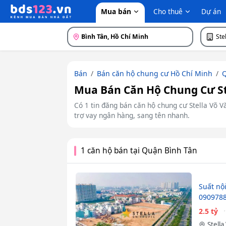
Mua bán
Cho thuê
Dự án
Bình Tân, Hồ Chí Minh
Ste
Bán
Bán căn hộ chung cư Hồ Chí Minh
Q
Mua Bán Căn Hộ Chung Cư Ste
Có 1 tin đăng bán căn hộ chung cư Stella Võ Vă
trợ vay ngân hàng, sang tên nhanh.
1 căn hộ bán tại Quận Bình Tân
Suất nội
090978
2.5 tỷ
Stella