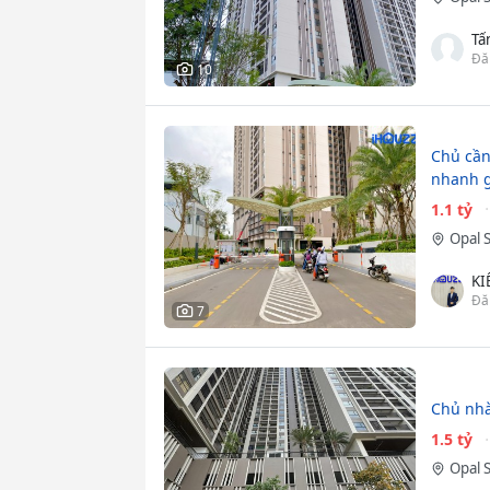
Tấ
Đă
10
Chủ cần
nhanh 
1.1 tỷ
Opal 
KI
Đă
7
Chủ nhà
1.5 tỷ
Opal 