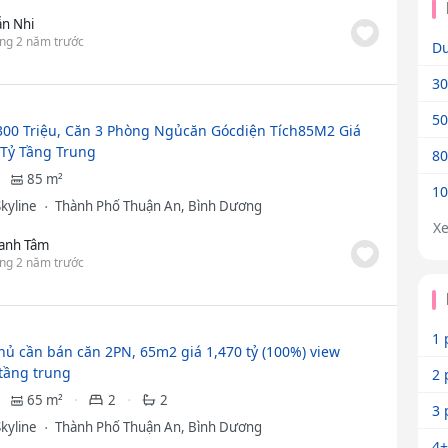
n Nhi
ng 2 năm trước
Dư
30
50
300 Triệu, Căn 3 Phòng Ngủcăn Gócdiện Tích85M2 Giá
 Tỷ Tầng Trung
80
85 m²
10
Skyline
Thành Phố Thuận An, Bình Dương
X
anh Tâm
ng 2 năm trước
1 
hủ cần bán căn 2PN, 65m2 giá 1,470 tỷ (100%) view
tầng trung
2 
65 m²
2
2
3 
Skyline
Thành Phố Thuận An, Bình Dương
4+