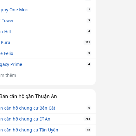
ppy One Mori
1
 Tower
3
n Hill
4
 Pura
111
e Felix
9
gacy Prime
4
em thêm
Bán căn hộ gần Thuận An
n căn hộ chung cư Bến Cát
6
n căn hộ chung cư Dĩ An
764
n căn hộ chung cư Tân Uyên
18