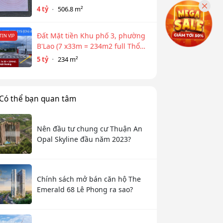
CHÁNH
4 tỷ
506.8 m²
Đất Mặt tiền Khu phố 3, phường
TIN VIP
B'Lao (7 x33m = 234m2 full Thổ
cư)
5 tỷ
234 m²
Có thể bạn quan tâm
Nên đầu tư chung cư Thuận An
Opal Skyline đầu năm 2023?
Chính sách mở bán căn hộ The
Emerald 68 Lê Phong ra sao?