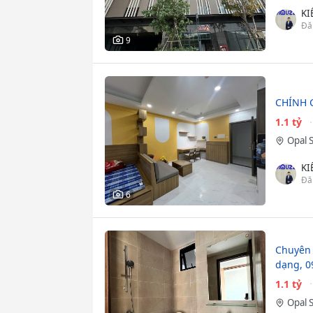
KI
Đă
9
CHÍNH 
1.1 tỷ
Opal 
KI
Đă
6
Chuyên 
dạng, 0
1.1 tỷ
Opal 