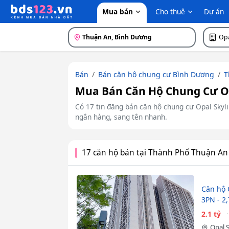
Mua bán
Cho thuê
Dự án
Thuận An, Bình Dương
Opa
Bán
Bán căn hộ chung cư Bình Dương
T
Mua Bán Căn Hộ Chung Cư Op
Có 17 tin đăng bán căn hộ chung cư Opal Skylin
ngân hàng, sang tên nhanh.
17 căn hộ bán tại Thành Phố Thuận An
Căn hộ O
3PN - 2,
2.1 tỷ
Opal 