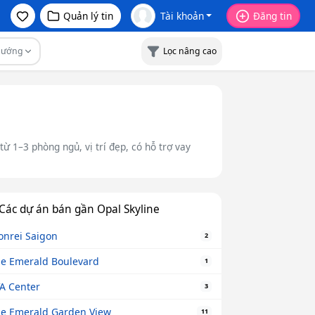
Quản lý tin
Tài khoản
Đăng tin
Hướng
Lọc nâng cao
ừ 1–3 phòng ngủ, vị trí đẹp, có hỗ trợ vay
Các dự án bán gần Opal Skyline
nrei Saigon
2
e Emerald Boulevard
1
A Center
3
e Emerald Garden View
11