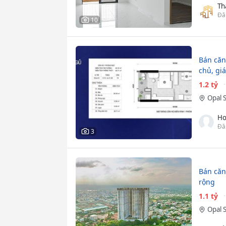
Th
Đă
10
Bán căn
chủ, giá
1.2 tỷ
Opal 
Ho
Đă
3
Bán căn 
rộng
1.1 tỷ
Opal 