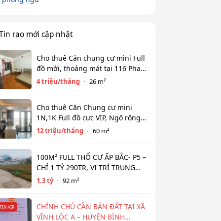
Tin rao mới cập nhật
Cho thuê Căn chung cư mini Full
đồ mới, thoáng mát tại 116 Phan
Kế Bính, Ba Đình. Chỉ 4 tr
4 triệu/tháng
26 m²
Cho thuê Căn Chung cư mini
1N,1K Full đồ cực VIP, Ngõ rộng
View toàn mặt hồ Tây. Chỉ 12tr
12 triệu/tháng
60 m²
100M² FULL THỔ CƯ ẤP BẮC- P5 –
CHỈ 1 TỶ 290TR, VỊ TRÍ TRUNG
TÂM NGÂN HÀNG HỖ TRỢ 800TR
1.3 tỷ
92 m²
CHÍNH CHỦ CẦN BÁN ĐẤT TẠI XÃ
TIN VIP
VĨNH LỘC A – HUYỆN BÌNH