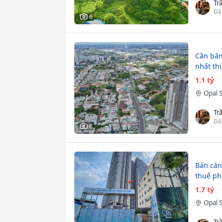
Tr
Đă
6
Cần bán
nhất th
1.1 tỷ
Opal 
Tr
Đă
6
Bán căn 
thuế ph
1.7 tỷ
Opal 
Tr