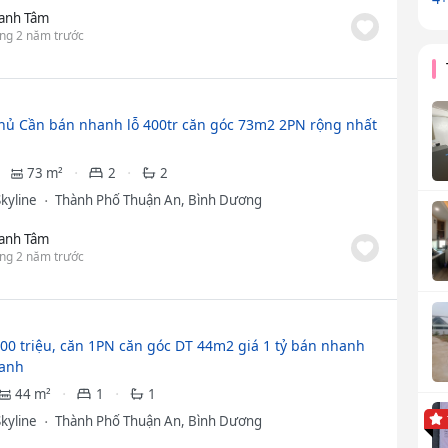
anh Tâm
ng 2 năm trước
hủ Cần bán nhanh lỗ 400tr căn góc 73m2 2PN rộng nhất
73 m²
2
2
Skyline
Thành Phố Thuận An, Bình Dương
anh Tâm
ng 2 năm trước
200 triệu, căn 1PN căn góc DT 44m2 giá 1 tỷ bán nhanh
anh
44 m²
1
1
Skyline
Thành Phố Thuận An, Bình Dương