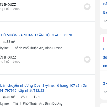
Bá
ÊN IHOUZZ
ng 1 năm trước
Bá
X
CHỦ MUỐN RA NHANH CĂN HỘ OPAL SKYLINE
38 m²
Skyline
Thành Phố Thuận An, Bình Dương
Dư
ÊN IHOUZZ
50
ng 1 năm trước
80
1 
2 
bán chuyển nhượng Opal Skyline, rổ hàng 107 căn đa
941797916, cập nhật T12/23
X
40 m²
1
1
Skyline
Thành Phố Thuận An, Bình Dương