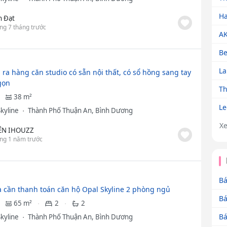
Ha
n Đạt
ng 7 tháng trước
AK
Be
La
 ra hàng căn studio có sẵn nội thất, có sổ hồng sang tay
gọn
Th
38 m²
Le
Skyline
Thành Phố Thuận An, Bình Dương
X
ÊN IHOUZZ
ng 1 năm trước
Bá
 cần thanh toán căn hộ Opal Skyline 2 phòng ngủ
Bá
65 m²
2
2
Bá
Skyline
Thành Phố Thuận An, Bình Dương