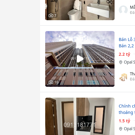
Mẫ
Đă
7
Bán Lỗ 
Bán 2,2
2.2 tỷ
Opal 
Th
Đă
10
Chính c
thoáng 
1.5 tỷ
Opal 