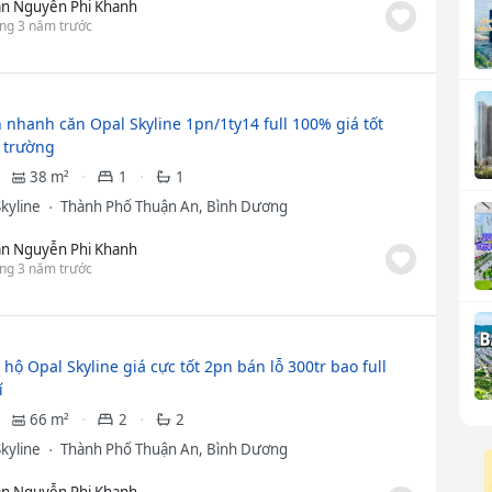
ần Nguyễn Phi Khanh
ng 3 năm trước
 nhanh căn Opal Skyline 1pn/1ty14 full 100% giá tốt
ị trường
38 m²
1
1
Skyline
Thành Phố Thuận An, Bình Dương
ần Nguyễn Phi Khanh
ng 3 năm trước
hộ Opal Skyline giá cực tốt 2pn bán lỗ 300tr bao full
í
66 m²
2
2
Skyline
Thành Phố Thuận An, Bình Dương
ần Nguyễn Phi Khanh