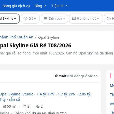
Bảng giá dịch vụ
Blog
Tiện ích
l Skyline
Giá
Diện tích
0 phòng ngủ
hành Phố Thuận An
Opal Skyline
al Skyline Giá Rẻ T08/2026
e: giá rẻ, sổ hồng, mới nhất T08/2026. Căn hộ Opal Skyline đa dạng t
Đề xuất
Mới đăng
Có video
Mo
pal Skyline: Studio - 1,4 tỷ, 1PN - 1,7 tỷ, 2PN - 2.05 tỷ,
Th
7 tỷ - sẵn sổ
AV
60 m²
2
2
Th
Skyline
Thành Phố Thuận An, Bình Dương