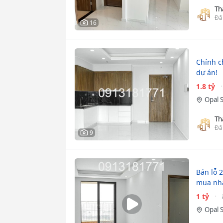
Th
Đă
16
Chính c
dự án!
1.8 tỷ
Opal 
Th
Đă
9
Bán lỗ 
mua nh
1 tỷ
Opal 