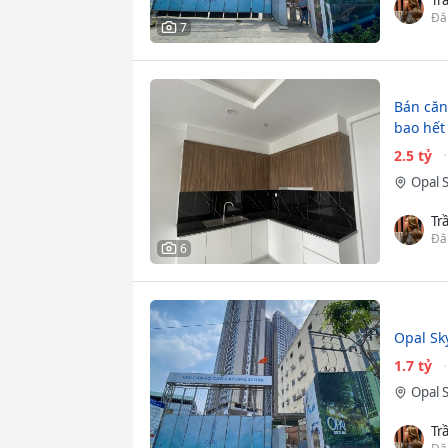
Đă
7
Bán căn 
bao hết
2.5 tỷ
Opal 
Tr
Đă
6
Opal Sk
1.7 tỷ
Opal 
Tr