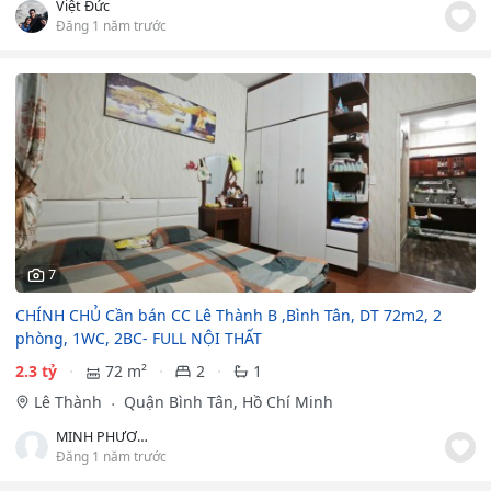
Việt Đức
Đăng 1 năm trước
7
CHÍNH CHỦ Cần bán CC Lê Thành B ,Bình Tân, DT 72m2, 2
phòng, 1WC, 2BC- FULL NỘI THẤT
2.3 tỷ
72 m²
2
1
Lê Thành
Quận Bình Tân, Hồ Chí Minh
MINH PHƯƠNG
Đăng 1 năm trước