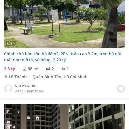
5
Chính chủ bán căn hộ 68m2, 2PN, trần cao 3.2m, trọn bộ nội
thất như mô tả, sổ hồng, 2.29 tỷ
2.3 tỷ
68 m²
2
1
Lê Thành
Quận Bình Tân, Hồ Chí Minh
NGUYỄN BẢO THIỆN
Đăng 1 năm trước