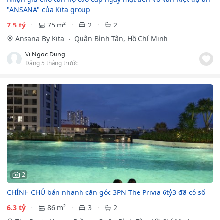
"ANSANA" của Kita group
7.5 tỷ
75 m²
2
2
Ansana By Kita
Quận Bình Tân, Hồ Chí Minh
Vi Ngoc Dung
Đăng 5 tháng trước
2
CHÍNH CHỦ bán nhanh căn góc 3PN The Privia 6tỷ3 đã có sổ
6.3 tỷ
86 m²
3
2