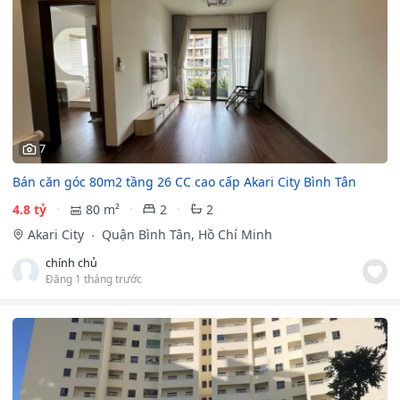
7
Bán căn góc 80m2 tầng 26 CC cao cấp Akari City Bình Tân
4.8 tỷ
80 m²
2
2
Akari City
Quận Bình Tân, Hồ Chí Minh
chính chủ
Đăng 1 tháng trước