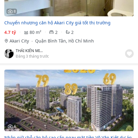
8
Chuyển nhượng căn hộ Akari City giá tốt thị trường
4.7 tỷ
80 m²
2
2
Akari City
Quận Bình Tân, Hồ Chí Minh
THÁI KIẾN MINH
Đăng 3 tháng trước
4
Nhận giữ chỗ căn hộ cao cấp ngay mặt tiền Võ Văn Kiệt dự án