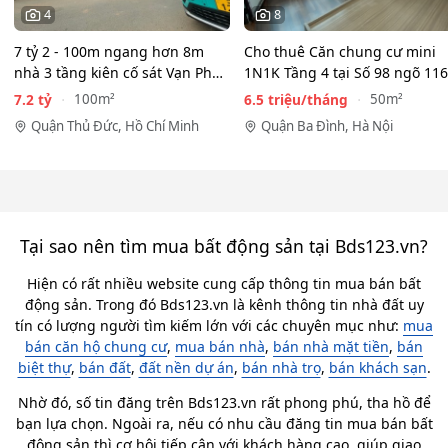
4
8
7 tỷ 2 - 100m ngang hơn 8m
Cho thuê Căn chung cư mini
nhà 3 tầng kiên cố sát Vạn Phúc
1N1K Tầng 4 tại Số 98 ngõ 116
City - HẺM XE HƠI…
Phan Kế Bính, Ba Đình.…
7.2 tỷ
6.5 triệu/tháng
100m²
50m²
Quận Thủ Đức, Hồ Chí Minh
Quận Ba Đình, Hà Nội
Tại sao nên tìm mua bất động sản tại Bds123.vn?
Hiện có rất nhiều website cung cấp thông tin mua bán bất
động sản. Trong đó Bds123.vn là kênh thông tin nhà đất uy
tín có lượng người tìm kiếm lớn với các chuyên mục như:
mua
bán căn hộ chung cư
,
mua bán nhà
,
bán nhà mặt tiền
,
bán
biệt thự
,
bán đất
,
đất nền dự án
,
bán nhà trọ
,
bán khách sạn
.
Nhờ đó, số tin đăng trên Bds123.vn rất phong phú, tha hồ để
bạn lựa chọn. Ngoài ra, nếu có nhu cầu đăng tin mua bán bất
động sản thì cơ hội tiếp cận với khách hàng cao, giúp giao