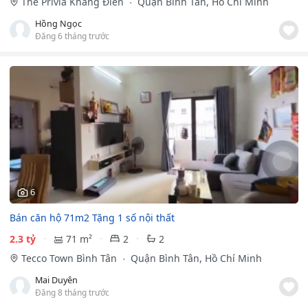
The Privia Khang Điền
Quận Bình Tân, Hồ Chí Minh
Hồng Ngọc
Đăng 6 tháng trước
6
Bán căn hộ 71m2 Tặng 1 số nội thất
2.3 tỷ
71 m²
2
2
Tecco Town Bình Tân
Quận Bình Tân, Hồ Chí Minh
Mai Duyên
Đăng 8 tháng trước