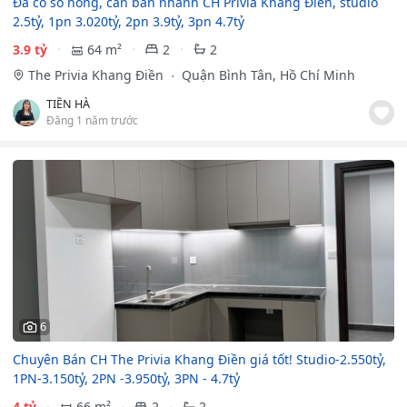
Đã có sổ hồng, cần bán nhanh CH Privia Khang Điền, studio
2.5tỷ, 1pn 3.020tỷ, 2pn 3.9tỷ, 3pn 4.7tỷ
3.9 tỷ
64 m²
2
2
The Privia Khang Điền
Quận Bình Tân, Hồ Chí Minh
TIỀN HÀ
Đăng 1 năm trước
6
Chuyên Bán CH The Privia Khang Điền giá tốt! Studio-2.550tỷ,
1PN-3.150tỷ, 2PN -3.950tỷ, 3PN - 4.7tỷ
4 tỷ
66 m²
2
2