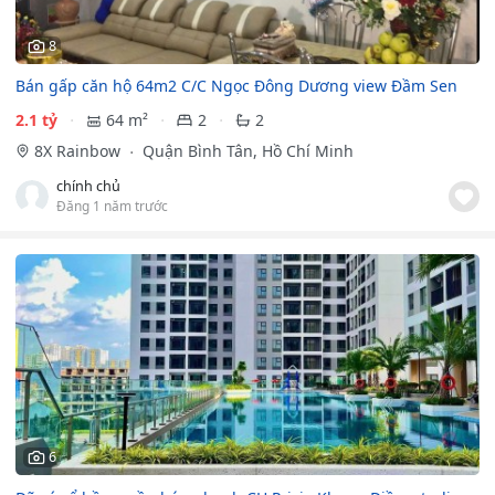
8
Bán gấp căn hộ 64m2 C/C Ngọc Đông Dương view Đầm Sen
2.1 tỷ
64 m²
2
2
8X Rainbow
Quận Bình Tân, Hồ Chí Minh
chính chủ
Đăng 1 năm trước
6