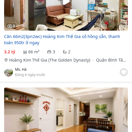
8
Căn 66m2(3pn2wc) Hoàng Kim Thế Gia sổ hồng sẵn, thanh
toán 950tr ở ngay
3.2 tỷ
66 m²
3
2
Hoàng Kim Thế Gia (The Golden Dynasty)
Quận Bình Tân,
Hồ Chí Minh
Ms. Hà
Đăng 6 ngày trước