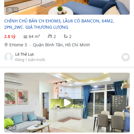
10
CHÍNH CHỦ BÁN CH EHOM3, LẦU6 CÓ BANCON, 64M2,
2PN_2WC. GIÁ THƯƠNG LƯỢNG
2.8 tỷ
64 m²
2
2
EHome 3
Quận Bình Tân, Hồ Chí Minh
Lê Thế Lực
Đăng 1 tuần trước
6