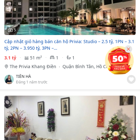
5
Cập nhật giỏ hàng bán căn hộ Privia: Studio – 2.5 tỷ, 1PN – 3.1
tỷ, 2PN – 3.950 tỷ, 3PN –…
3.1 tỷ
51 m²
1
1
The Privia Khang Điền
Quận Bình Tân, Hồ Chí Minh
TIỀN HÀ
Đăng 1 năm trước