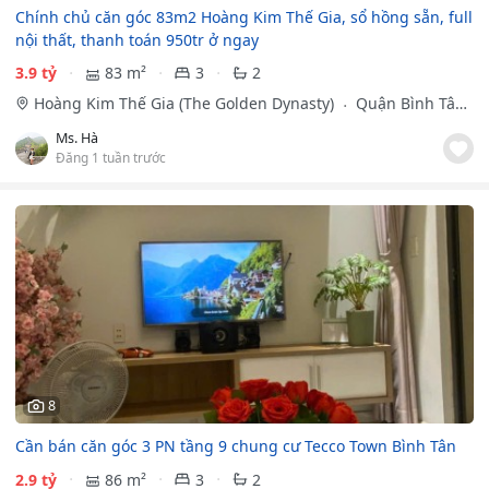
Chính chủ căn góc 83m2 Hoàng Kim Thế Gia, sổ hồng sẵn, full
nội thất, thanh toán 950tr ở ngay
3.9 tỷ
83 m²
3
2
Hoàng Kim Thế Gia (The Golden Dynasty)
Quận Bình Tân,
Hồ Chí Minh
Ms. Hà
Đăng 1 tuần trước
8
Cần bán căn góc 3 PN tầng 9 chung cư Tecco Town Bình Tân
2.9 tỷ
86 m²
3
2