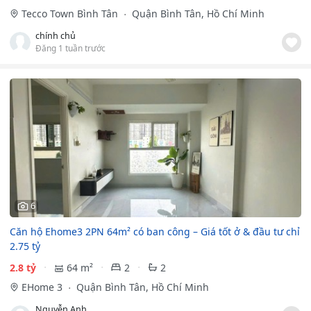
Tecco Town Bình Tân
Quận Bình Tân, Hồ Chí Minh
chính chủ
Đăng 1 tuần trước
6
Căn hộ Ehome3 2PN 64m² có ban công – Giá tốt ở & đầu tư chỉ
2.75 tỷ
2.8 tỷ
64 m²
2
2
EHome 3
Quận Bình Tân, Hồ Chí Minh
Nguyễn Anh Trung