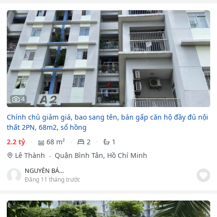
4
Chính chủ giảm giá, bao sang tên, bán gấp căn hộ đầy đủ nội
thất 2PN, 68m2, sổ hồng
2.2 tỷ
68 m²
2
1
Lê Thành
Quận Bình Tân, Hồ Chí Minh
NGUYỄN BẢO THIỆN
Đăng 11 tháng trước