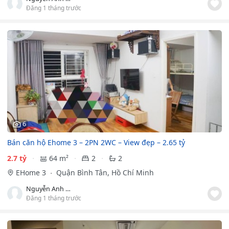
Đăng 1 tháng trước
6
Bán căn hộ Ehome 3 – 2PN 2WC – View đẹp – 2.65 tỷ
2.7 tỷ
64 m²
2
2
EHome 3
Quận Bình Tân, Hồ Chí Minh
Nguyễn Anh Trung
Đăng 1 tháng trước