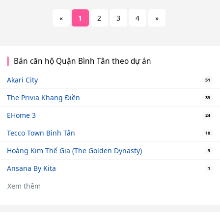
«
1
2
3
4
»
Bán căn hộ Quận Bình Tân theo dự án
Akari City
51
The Privia Khang Điền
39
EHome 3
24
Tecco Town Bình Tân
10
Hoàng Kim Thế Gia (The Golden Dynasty)
3
Ansana By Kita
1
Xem thêm