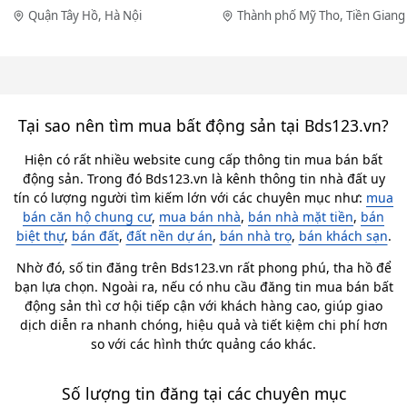
Quận Tây Hồ, Hà Nội
Thành phố Mỹ Tho, Tiền Giang
Tại sao nên tìm mua bất động sản tại Bds123.vn?
Hiện có rất nhiều website cung cấp thông tin mua bán bất
động sản. Trong đó Bds123.vn là kênh thông tin nhà đất uy
tín có lượng người tìm kiếm lớn với các chuyên mục như:
mua
bán căn hộ chung cư
,
mua bán nhà
,
bán nhà mặt tiền
,
bán
biệt thự
,
bán đất
,
đất nền dự án
,
bán nhà trọ
,
bán khách sạn
.
Nhờ đó, số tin đăng trên Bds123.vn rất phong phú, tha hồ để
bạn lựa chọn. Ngoài ra, nếu có nhu cầu đăng tin mua bán bất
động sản thì cơ hội tiếp cận với khách hàng cao, giúp giao
dịch diễn ra nhanh chóng, hiệu quả và tiết kiệm chi phí hơn
so với các hình thức quảng cáo khác.
Số lượng tin đăng tại các chuyên mục