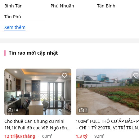
Bình Tân
Phú Nhuận
Tân Bình
Tân Phú
Xem thêm
Tin rao mới cập nhật
14
2
Cho thuê Căn Chung cư mini
100M² FULL THỔ CƯ ẤP BẮC- P
1N,1K Full đồ cực VIP, Ngõ rộng
– CHỈ 1 TỶ 290TR, VỊ TRÍ TRUN
View toàn mặt hồ…
TÂM NGÂN HÀNG…
12 triệu/tháng
1.3 tỷ
60m²
92m²