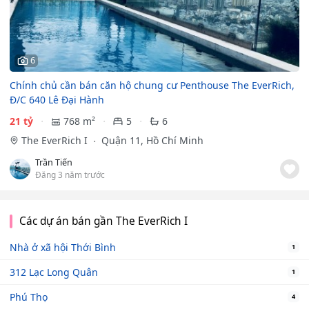
6
Chính chủ cần bán căn hộ chung cư Penthouse The EverRich,
Đ/C 640 Lê Đại Hành
21 tỷ
768 m²
5
6
The EverRich I
Quận 11, Hồ Chí Minh
Trần Tiến
Đăng 3 năm trước
Các dự án bán gần The EverRich I
Nhà ở xã hội Thới Bình
1
312 Lạc Long Quân
1
Phú Thọ
4