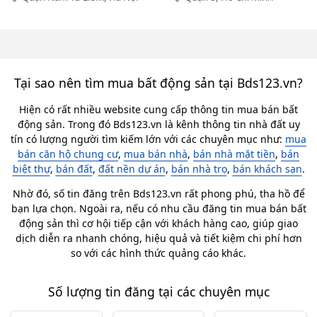
Tại sao nên tìm mua bất động sản tại Bds123.vn?
Hiện có rất nhiều website cung cấp thông tin mua bán bất
động sản. Trong đó Bds123.vn là kênh thông tin nhà đất uy
tín có lượng người tìm kiếm lớn với các chuyên mục như:
mua
bán căn hộ chung cư
,
mua bán nhà
,
bán nhà mặt tiền
,
bán
biệt thự
,
bán đất
,
đất nền dự án
,
bán nhà trọ
,
bán khách sạn
.
Nhờ đó, số tin đăng trên Bds123.vn rất phong phú, tha hồ để
bạn lựa chọn. Ngoài ra, nếu có nhu cầu đăng tin mua bán bất
động sản thì cơ hội tiếp cận với khách hàng cao, giúp giao
dịch diễn ra nhanh chóng, hiệu quả và tiết kiệm chi phí hơn
so với các hình thức quảng cáo khác.
Số lượng tin đăng tại các chuyên mục