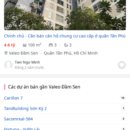
16
Chính chủ - Cần bán căn hộ chung cư cao cấp ở quận Tân Phú
4.6 tỷ
100 m²
3
2
Valeo Đầm Sen
Quận Tân Phú, Hồ Chí Minh
Tien Ngo Minh
Đăng 2 năm trước
Các dự án bán gần Valeo Đầm Sen
Carillon 7
14
TaniBuilding Sơn Kỳ 2
1
Sacomreal-584
2
Fortuna - Vườn Lài
7