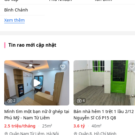
Bình Chánh
Xem thêm
Tin rao mới cập nhật
2
4
Mình tìm một bạn nữ ở ghép tại
Bán nhà hẻm 1 trệt 1 lầu 2/12
Phú Mỹ - Nam Từ Liêm
Nguyễn Sĩ Cố P15 Q8
2.5 triệu/tháng
3.6 tỷ
25m²
40m²
Quận Nam Từ Liêm, Hà Nội
Quận 8, Hồ Chí Minh