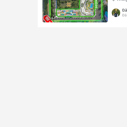
Đà
Đă
4