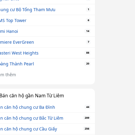
ung cư Bộ Tổng Tham Mưu
1
S Top Tower
6
mi Hanoi
14
miere EverGreen
7
steri West Heights
88
àng Thành Pearl
20
em thêm
Bán căn hộ gần Nam Từ Liêm
n căn hộ chung cư Ba Đình
44
n căn hộ chung cư Bắc Từ Liêm
209
n căn hộ chung cư Cầu Giấy
256