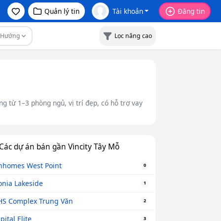
Quản lý tin
Tài khoản
Đăng tin
Hướng
Lọc nâng cao
g từ 1–3 phòng ngủ, vị trí đẹp, có hỗ trợ vay
Các dự án bán gần Vincity Tây Mỗ
nhomes West Point
0
onia Lakeside
1
S Complex Trung Văn
2
pital Elite
3