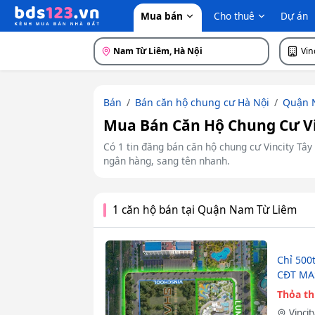
Mua bán
Cho thuê
Dự án
Nam Từ Liêm, Hà Nội
Vin
Bán
Bán căn hộ chung cư Hà Nội
Quận 
Mua Bán Căn Hộ Chung Cư Vin
Có 1 tin đăng bán căn hộ chung cư Vincity Tây 
ngân hàng, sang tên nhanh.
1 căn hộ bán tại Quận Nam Từ Liêm
Chỉ 500
CĐT MA
Thỏa t
Vinci