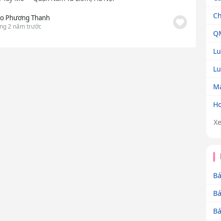
Ch
o Phương Thanh
ng 2 năm trước
QM
Lu
Lu
Ma
Ho
X
Bá
Bá
Bá