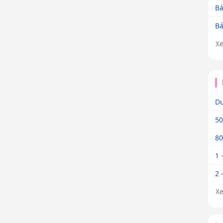
Bá
Bá
X
Dư
50
80
1 
2 
X