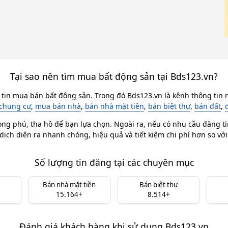
Tại sao nên tìm mua bất động sản tại Bds123.vn?
 tin mua bán bất động sản. Trong đó Bds123.vn là kênh thông tin n
chung cư
,
mua bán nhà
,
bán nhà mặt tiền
,
bán biệt thự
,
bán đất
,
ong phú, tha hồ để bạn lựa chọn. Ngoài ra, nếu có nhu cầu đăng ti
dịch diễn ra nhanh chóng, hiệu quả và tiết kiệm chi phí hơn so vớ
Số lượng tin đăng tại các chuyên mục
Bán nhà mặt tiền
Bán biệt thự
15.164+
8.514+
Đánh giá khách hàng khi sử dụng Bds123.vn