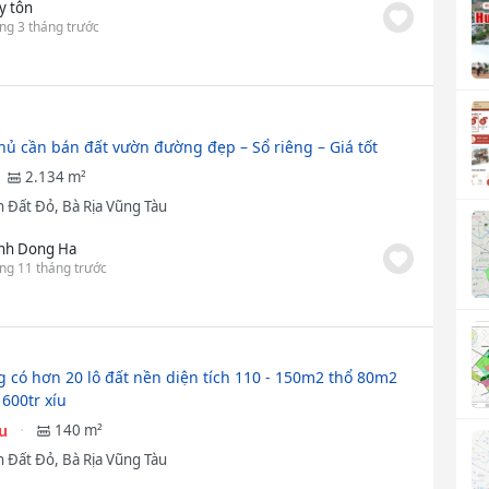
y tôn
ng 3 tháng trước
hủ cần bán đất vườn đường đẹp – Sổ riêng – Giá tốt
2.134 m²
 Đất Đỏ, Bà Rịa Vũng Tàu
inh Dong Ha
ng 11 tháng trước
 có hơn 20 lô đất nền diện tích 110 - 150m2 thổ 80m2
 600tr xíu
ệu
140 m²
 Đất Đỏ, Bà Rịa Vũng Tàu