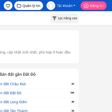
Quản lý tin
Tài khoản
Đăng tin
Lọc nâng cao
ràng, cập nhật mới nhất, phù hợp ở hoặc đầu
Bán đất gần Đất Đỏ
n đất Châu Đức
42
n đất Đất Đỏ
109
n đất Long Điền
48
n đất Tân Thành
34