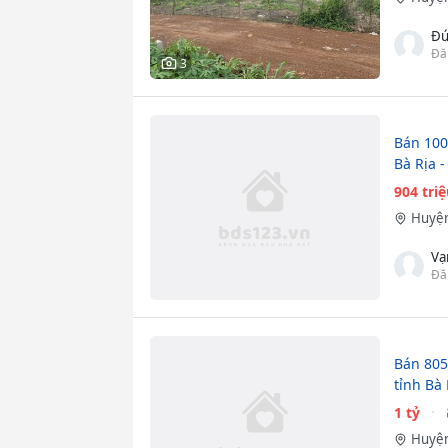
Đứ
Đă
3
Bán 100
Bà Rịa 
904 tri
Huyện
Vạ
Đă
Bán 805
tỉnh Bà
1 tỷ
Huyện