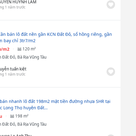
GUYỄN HUỲNH LÂM
ng 1 năm trước
ần bán lô đất nền gần KCN Đất Đỏ, sổ hồng riêng, gần
ân bay chỉ 3tr7/m2
ệu/m2
120 m²
 Đất Đỏ, Bà Rịa Vũng Tàu
uyễn tuấn kiệt
ng 1 năm trước
bán nhanh lô đất 198m2 mặt tiền đường nhựa SHR tại
c Long Thọ huyện Đất…
ệu
198 m²
 Đất Đỏ, Bà Rịa Vũng Tàu
uyen Le Anh Thu