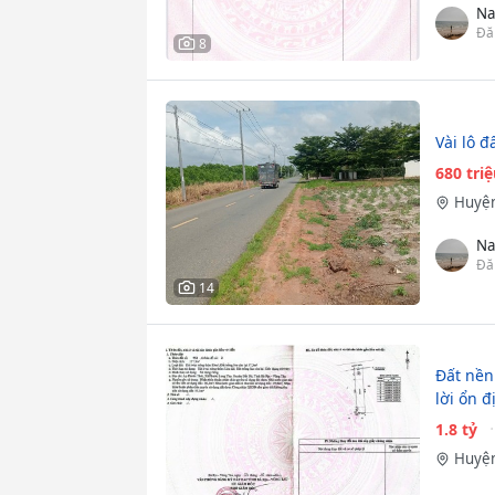
Na
Đă
8
Vài lô đ
680 tri
Huyện
Na
Đă
14
Đất nền
lời ổn đ
1.8 tỷ
Huyện