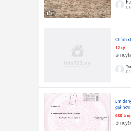
hu
Đă
4
Chính c
12 tỷ
Huyện
Tr
Đă
Em đang
giá hơn
680 tri
Huyện