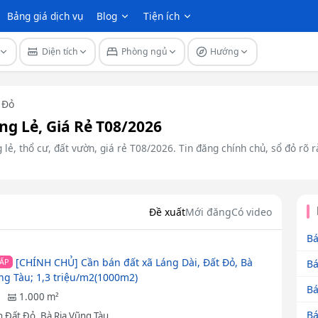
Bảng giá dịch vụ
Blog
Tiện ích
Diện tích
Phòng ngủ
Hướng
 Đỏ
ng Lẻ, Giá Rẻ T08/2026
 lẻ, thổ cư, đất vườn, giá rẻ T08/2026. Tin đăng chính chủ, sổ đỏ rõ 
Đề xuất
Mới đăng
Có video
Bá
[CHÍNH CHỦ] Cần bán đất xã Láng Dài, Đất Đỏ, Bà
ẤP
Bá
ũng Tàu; 1,3 triệu/m2(1000m2)
Bá
1.000 m²
Bá
 Đất Đỏ, Bà Rịa Vũng Tàu