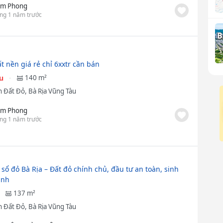
m Phong
ng 1 năm trước
ất nền giá rẻ chỉ 6xxtr cần bán
ệu
140 m²
 Đất Đỏ, Bà Rịa Vũng Tàu
m Phong
ng 1 năm trước
 sổ đỏ Bà Rịa – Đất đỏ chính chủ, đầu tư an toàn, sinh
ịnh
137 m²
 Đất Đỏ, Bà Rịa Vũng Tàu