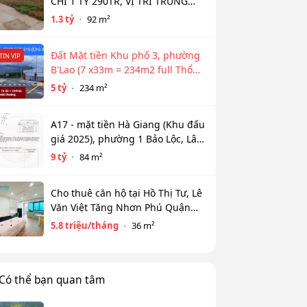
CHỈ 1 TỶ 290TR, VỊ TRÍ TRUNG
TÂM NGÂN HÀNG HỖ TRỢ 800TR
1.3 tỷ
92 m²
Đất Mặt tiền Khu phố 3, phường
TIN VIP
B'Lao (7 x33m = 234m2 full Thổ
cư)
5 tỷ
234 m²
A17 - mặt tiền Hà Giang (Khu đấu
giá 2025), phường 1 Bảo Lộc, Lâm
Đồng
9 tỷ
84 m²
Cho thuê căn hộ tại Hồ Thị Tư, Lê
Văn Việt Tăng Nhơn Phú Quận
9(cũ) Thủ Đức giá 5,8tr diện tích
5.8 triệu/tháng
36 m²
36m2
Có thể bạn quan tâm