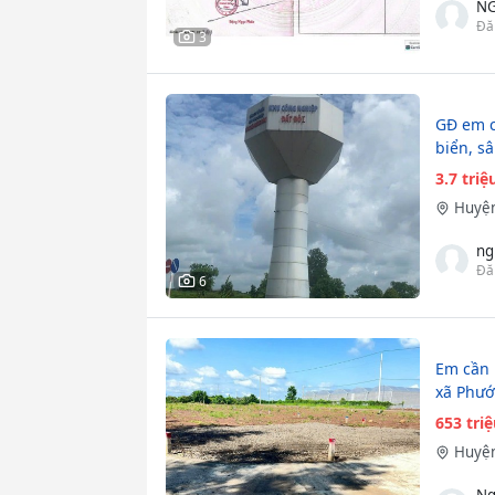
N
Đă
3
GĐ em c
biển, s
3.7 tri
Huyện
ng
Đă
6
Em cần 
xã Phướ
653 tri
Huyện
Ng