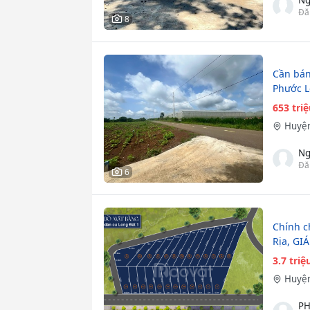
Đă
8
Cần bán
Phước L
653 tri
Huyện
Ng
Đă
6
Chính c
Rịa, GI
3.7 tri
Huyện
PH