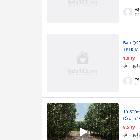
Vạ
Đă
Bán QSDĐ
TP.HCM
1.8 tỷ
Huyện
Vạ
Đă
10.600m
Đầu Tư 
8.5 tỷ
Huyện