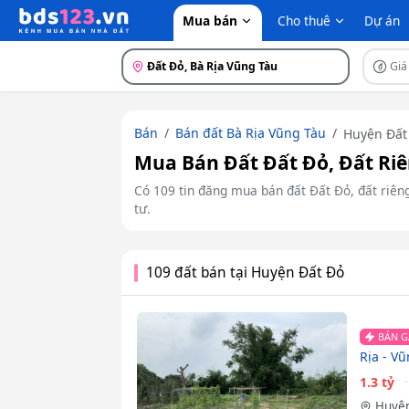
Mua bán
Cho thuê
Dự án
Đất Đỏ, Bà Rịa Vũng Tàu
Giá
Bán
Bán đất Bà Rịa Vũng Tàu
Huyện Đất
Mua Bán Đất Đất Đỏ, Đất Riê
Có 109 tin đăng mua bán đất Đất Đỏ, đất riêng
tư.
109 đất bán tại Huyện Đất Đỏ
BÁN G
Rịa - V
1.3 tỷ
Huyện