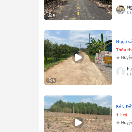
Ng
Đă
8
Ngộp sâ
Thỏa t
Huyện
hu
Đă
6
BÁN ĐẤ
1.1 tỷ
Huyện