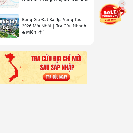
Bảng Giá Đất Bà Rịa Vũng Tàu
2026 Mới Nhất | Tra Cứu Nhanh
& Miễn Phí