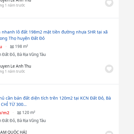
ng 1 năm trước
 nhanh lô đất 198m2 mặt tiền đường nhựa SHR tại xã
ong Thọ huyện Đất Đỏ
ệu
198 m²
 Đất Đỏ, Bà Rịa Vũng Tàu
uyen Le Anh Thu
ng 1 năm trước
hủ cần bán đất diện tích trên 120m2 tại KCN Đất Đỏ, Bà
Á CHỈ TỪ 300…
ệu/m2
120 m²
 Đất Đỏ, Bà Rịa Vũng Tàu
ẠM QUỐC HẢI