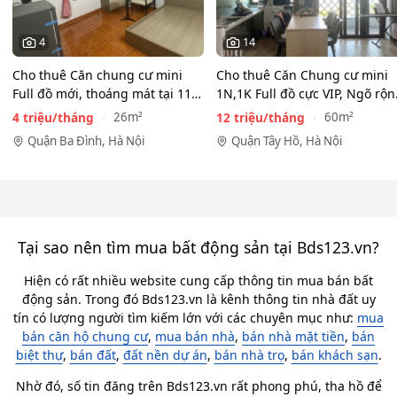
4
14
Cho thuê Căn chung cư mini
Cho thuê Căn Chung cư mini
Full đồ mới, thoáng mát tại 116
1N,1K Full đồ cực VIP, Ngõ rộ
Phan Kế Bính, Ba…
View toàn mặt hồ…
4 triệu/tháng
12 triệu/tháng
26m²
60m²
Quận Ba Đình, Hà Nội
Quận Tây Hồ, Hà Nội
Tại sao nên tìm mua bất động sản tại Bds123.vn?
Hiện có rất nhiều website cung cấp thông tin mua bán bất
động sản. Trong đó Bds123.vn là kênh thông tin nhà đất uy
tín có lượng người tìm kiếm lớn với các chuyên mục như:
mua
bán căn hộ chung cư
,
mua bán nhà
,
bán nhà mặt tiền
,
bán
biệt thự
,
bán đất
,
đất nền dự án
,
bán nhà trọ
,
bán khách sạn
.
Nhờ đó, số tin đăng trên Bds123.vn rất phong phú, tha hồ để