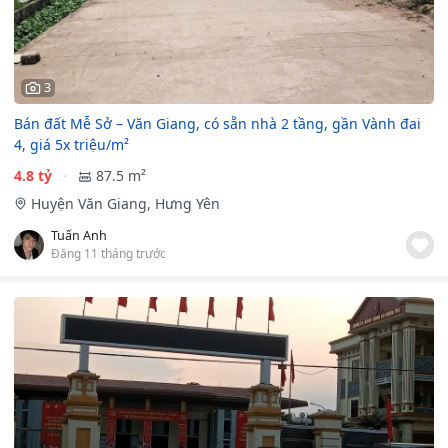
3
Bán đất Mễ Sở – Văn Giang, có sẵn nhà 2 tầng, gần Vành đai
4, giá 5x triệu/m²
4.8 tỷ
87.5 m²
Huyện Văn Giang, Hưng Yên
Tuấn Anh
Đăng 11 tháng trước