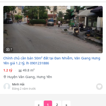
7
Chính chủ cần bán 50m² đất tại Đan Nhiễm, Văn Giang Hưng
Yên giá 1.2 tỷ, lh 0901231886
1.2 tỷ
49.8 m²
Huyện Văn Giang, Hưng Yên
Minh Hải
Đăng 2 năm trước
«
1
2
»