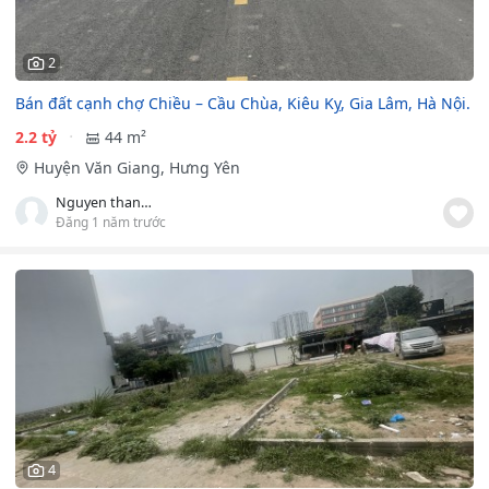
2
Bán đất cạnh chợ Chiều – Cầu Chùa, Kiêu Kỵ, Gia Lâm, Hà Nội.
2.2 tỷ
44 m²
Huyện Văn Giang, Hưng Yên
Nguyen thanh duy
Đăng 1 năm trước
4