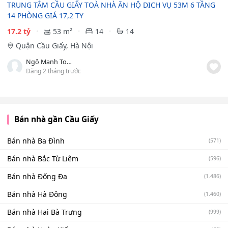
TRUNG TÂM CẦU GIẤY TOÀ NHÀ ĂN HỘ DICH VỤ 53M 6 TẦNG
14 PHÒNG GIÁ 17,2 TY
17.2 tỷ
53 m²
14
14
Quận Cầu Giấy, Hà Nội
Ngô Mạnh Toàn
Đăng 2 tháng trước
Bán nhà gần Cầu Giấy
Bán nhà Ba Đình
(571)
Bán nhà Bắc Từ Liêm
(596)
Bán nhà Đống Đa
(1.486)
Bán nhà Hà Đông
(1.460)
Bán nhà Hai Bà Trưng
(999)