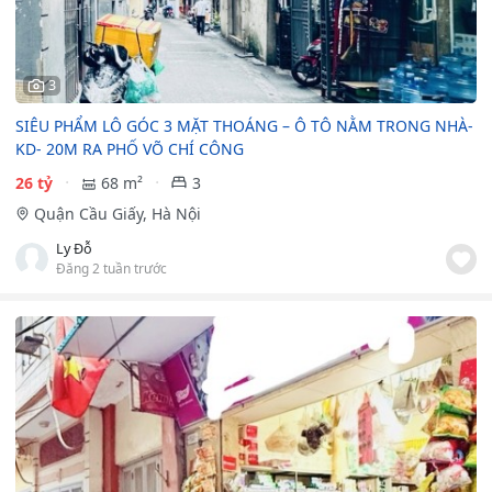
3
SIÊU PHẨM LÔ GÓC 3 MẶT THOÁNG – Ô TÔ NẰM TRONG NHÀ-
KD- 20M RA PHỐ VÕ CHÍ CÔNG
26 tỷ
68 m²
3
Quận Cầu Giấy, Hà Nội
Ly Đỗ
Đăng 2 tuần trước