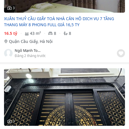
3
XUÂN THUỶ CẦU GIẤY TOÀ NHÀ CĂN HỘ DICH VỤ 7 TẦNG
THANG MÁY 8 PHONG FULL GIÁ 16,5 TY
16.5 tỷ
43 m²
8
8
Quận Cầu Giấy, Hà Nội
Ngô Mạnh Toàn
Đăng 2 tháng trước
3