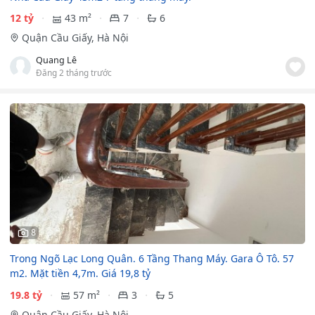
12 tỷ
43 m²
7
6
Quận Cầu Giấy, Hà Nội
Quang Lê
Đăng 2 tháng trước
8
Trong Ngõ Lạc Long Quân. 6 Tầng Thang Máy. Gara Ô Tô. 57
m2. Mặt tiền 4,7m. Giá 19,8 tỷ
19.8 tỷ
57 m²
3
5
Quận Cầu Giấy, Hà Nội