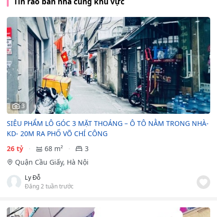
Tin rao bán nhà cùng khu vực
3
SIÊU PHẨM LÔ GÓC 3 MẶT THOÁNG – Ô TÔ NẰM TRONG NHÀ-
KD- 20M RA PHỐ VÕ CHÍ CÔNG
26 tỷ
68 m²
3
Quận Cầu Giấy, Hà Nội
Ly Đỗ
Đăng 2 tuần trước