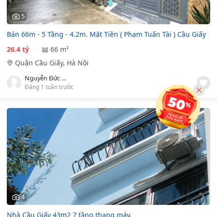
5
Bán 66m - 5 Tầng - 4.2m. Mặt Tiền ( Phạm Tuấn Tài ) Cầu Giấy
26.4 tỷ
66 m²
Quận Cầu Giấy, Hà Nội
Nguyễn Đức Hải
Đăng 1 tuần trước
4
Nhà Cầu Giấy 43m2 7 tầng thang máy.