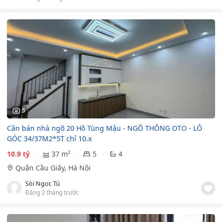
5
Cần bán nhà ngõ 20 Hồ Tùng Mậu - NGÕ THÔNG OTO - LÔ
GÓC 34/37M2*5T chỉ 10.x
10.9 tỷ
37 m²
5
4
Quận Cầu Giấy, Hà Nội
Sòi Ngọc Tú
Đăng 2 tháng trước