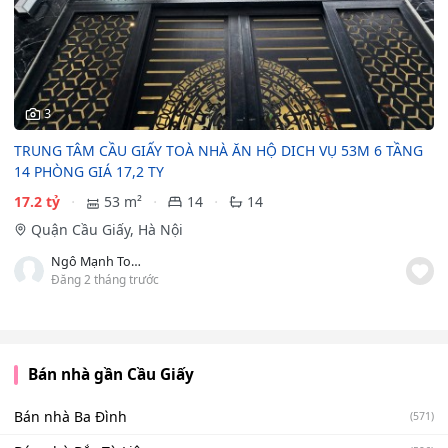
3
TRUNG TÂM CẦU GIẤY TOÀ NHÀ ĂN HỘ DICH VỤ 53M 6 TẦNG
14 PHÒNG GIÁ 17,2 TY
17.2 tỷ
53 m²
14
14
Quận Cầu Giấy, Hà Nội
Ngô Mạnh Toàn
Đăng 2 tháng trước
Bán nhà gần Cầu Giấy
Bán nhà Ba Đình
(571)