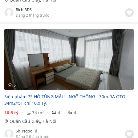
Bích BĐS
Đăng 2 tháng trước
5
Siêu phẩm 75 HỒ TÙNG MẬU - NGÕ THÔNG - 30m RA OTO -
34m2*5T chỉ 10.x Tỷ.
10.6 tỷ
34 m²
4
4
Quận Cầu Giấy, Hà Nội
Sòi Ngọc Tú
Đăng 2 tháng trước