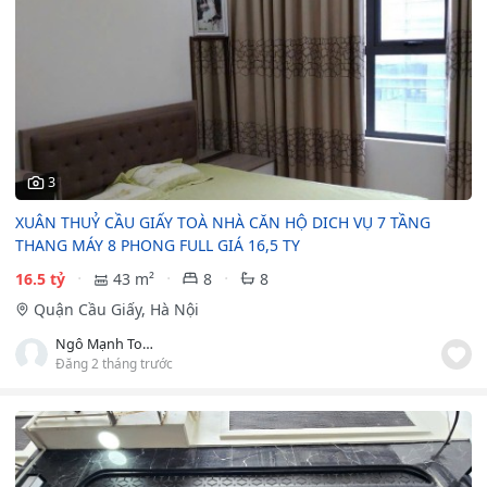
3
XUÂN THUỶ CẦU GIẤY TOÀ NHÀ CĂN HỘ DICH VỤ 7 TẦNG
THANG MÁY 8 PHONG FULL GIÁ 16,5 TY
16.5 tỷ
43 m²
8
8
Quận Cầu Giấy, Hà Nội
Ngô Mạnh Toàn
Đăng 2 tháng trước