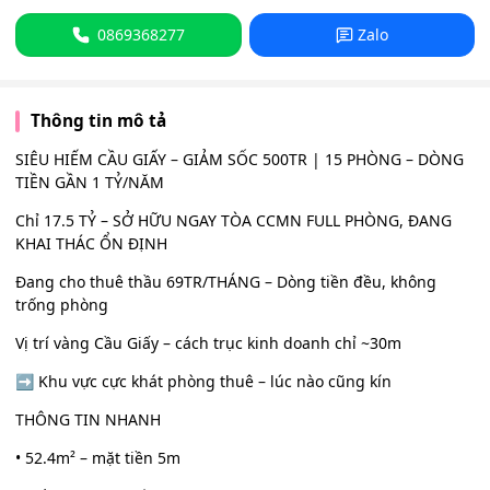
0869368277
Zalo
Thông tin mô tả
SIÊU HIẾM CẦU GIẤY – GIẢM SỐC 500TR | 15 PHÒNG – DÒNG
TIỀN GẦN 1 TỶ/NĂM
Chỉ 17.5 TỶ – SỞ HỮU NGAY TÒA CCMN FULL PHÒNG, ĐANG
KHAI THÁC ỔN ĐỊNH
Đang cho thuê thầu 69TR/THÁNG – Dòng tiền đều, không
trống phòng
Vị trí vàng Cầu Giấy – cách trục kinh doanh chỉ ~30m
➡️ Khu vực cực khát phòng thuê – lúc nào cũng kín
THÔNG TIN NHANH
• 52.4m² – mặt tiền 5m