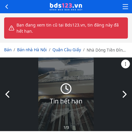
Bạn đang xem tin cũ tại Bds123.vn, tin đăng này đã
hết hạn.
Bán
Bán nhà Hà Nội
Quận Cầu Giấy
Nhà Dòng Tiền Đỉnh
– 80TR/Tháng – 15
Phòng – Vị Trí Vàng
Cầu Giấy
Slide trước
Slid
Tin hết hạn
1
/3