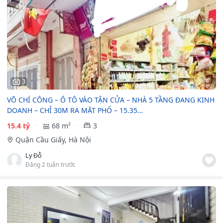
3
VÕ CHÍ CÔNG – Ô TÔ VÀO TẬN CỬA – NHÀ 5 TẦNG ĐANG KINH
DOANH – CHỈ 30M RA MẶT PHỐ – 15.35…
15.4 tỷ
68 m²
3
Quận Cầu Giấy, Hà Nội
Ly Đỗ
Đăng 2 tuần trước