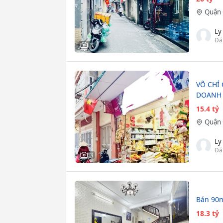
Quận 
Ly
Đă
3
VÕ CHÍ
DOANH 
15.4 tỷ
Quận 
Ly
Đă
3
Bán 90m
18.3 tỷ