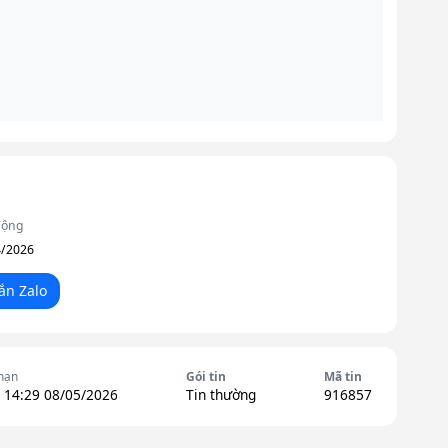
động
4/2026
ắn Zalo
hạn
Gói tin
Mã tin
 14:29 08/05/2026
Tin thường
916857