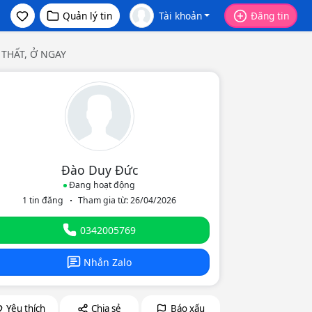
Quản lý tin
Tài khoản
Đăng tin
 THẤT, Ở NGAY
Đào Duy Đức
Đang hoạt động
1 tin đăng
Tham gia từ: 26/04/2026
eo
0342005769
Nhắn Zalo
Yêu thích
Chia sẻ
Báo xấu