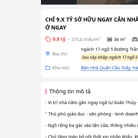
CHỈ 9.X TỶ SỞ HỮU NGAY CĂN NHÀ 
Ở NGAY
9.9 tỷ
~ 275,0 triệu/m²
36 m²
ngách 17 ngõ 5 Đường Trần
Địa chỉ:
Sau sáp nhập: ngách 17 ngõ 5
Khu vực:
Bán nhà Quận Cầu Giấy, Hà
Thông tin mô tả
- Vị trí nhà nằm gần ngay ngã tư Xuân Thủy 
" Thủ phủ giáo dục - văn phòng - kinh doan
- Ngõ rộng ba gác vào tận cửa, thông nhiều 
- Chủ tặng toàn bộ nội thất xịn nhập khẩu, k