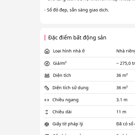
- Sổ đỏ đẹp, sẵn sàng giao dịch.
Đặc điểm bất động sản
Loại hình nhà ở
Nhà riên
Giá/m²
~ 275,0 t
Diện tích
36 m²
Diện tích sử dụng
36 m²
Chiều ngang
3.1 m
Chiều dài
11 m
Giấy tờ pháp lý
Đã có sổ