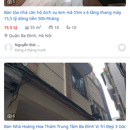
5
Bán tòa nhà căn hộ dịch vụ kim mã 55m x 6 tầng thang máy
15,5 tỷ dòng tiền 50tr/tháng
15.5 tỷ
55 m²
10
10
Quận Ba Đình, Hà Nội
Nguyễn Đức Tuấn
Đăng 4 tháng trước
6
Bán Nhà Hoàng Hoa Thám Trung Tâm Ba Đình Vị Trí Đẹp 3 Góc