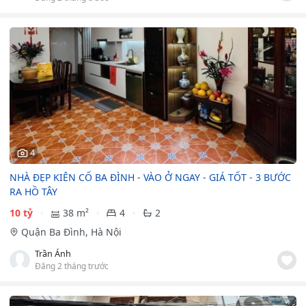
4
NHÀ ĐẸP KIÊN CỐ BA ĐÌNH - VÀO Ở NGAY - GIÁ TỐT - 3 BƯỚC
RA HỒ TÂY
10 tỷ
38 m²
4
2
Quận Ba Đình, Hà Nội
Trần Ánh
Đăng 2 tháng trước