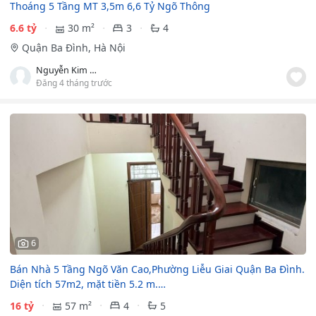
Thoáng 5 Tầng MT 3,5m 6,6 Tỷ Ngõ Thông
6.6 tỷ
30 m²
3
4
Quận Ba Đình, Hà Nội
Nguyễn Kim Dung
Đăng 4 tháng trước
6
Bán Nhà 5 Tầng Ngõ Văn Cao,Phường Liễu Giai Quận Ba Đình.
Diện tích 57m2, mặt tiền 5.2 m.…
16 tỷ
57 m²
4
5