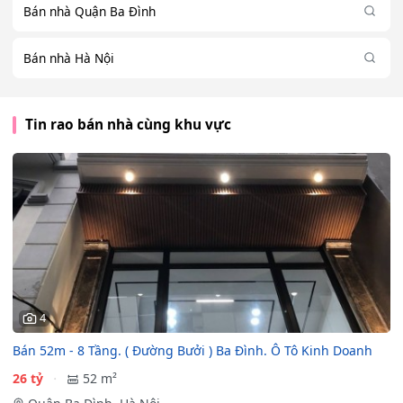
Bán nhà Quận Ba Đình
Bán nhà Hà Nội
Tin rao bán nhà cùng khu vực
4
Bán 52m - 8 Tầng. ( Đường Bưởi ) Ba Đình. Ô Tô Kinh Doanh
26 tỷ
52 m²