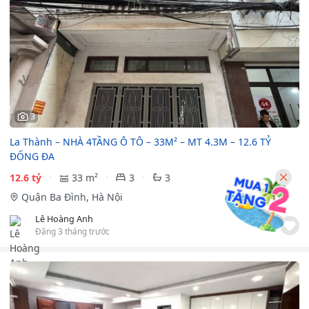
3
La Thành – NHÀ 4TẦNG Ô TÔ – 33M² – MT 4.3M – 12.6 TỶ
ĐỐNG ĐA
12.6 tỷ
33 m²
3
3
Quận Ba Đình, Hà Nội
Lê Hoàng Anh
Đăng 3 tháng trước