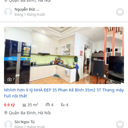
Quận Ba Đình, Hà Nội
Nguyễn Đức Hải
Đăng 1 tháng trước
7
Nhỉnh hơn 9 tỷ NHÀ ĐẸP 35 Phan Kế Bính 35m2 5T Thang máy
Full nội thất
9.9 tỷ
35 m²
4
4
Quận Ba Đình, Hà Nội
Sòi Ngọc Tú
Đăng 2 tháng trước