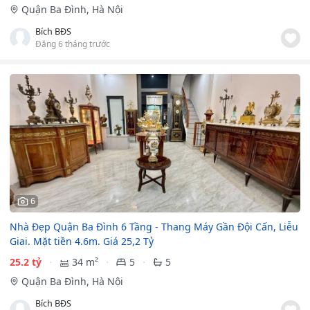
Quận Ba Đình, Hà Nội
Bích BĐS
Đăng 6 tháng trước
6
Nhà Đẹp Quận Ba Đình 6 Tầng - Thang Máy Gần Đội Cấn, Liễu
Giai. Mặt tiền 4.6m. Giá 25,2 Tỷ
25.2 tỷ
34 m²
5
5
Quận Ba Đình, Hà Nội
Bích BĐS