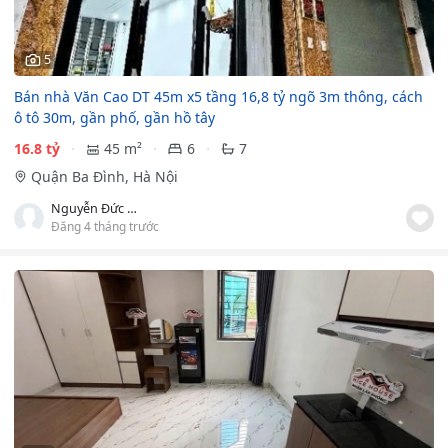
5
Bán nhà Văn Cao DT 45m x5 tầng 16,8 tỷ ngõ 3m thông, cách
ô tô 30m, gần phố, gần hồ tây
16.8 tỷ
45 m²
6
7
Quận Ba Đình, Hà Nội
Nguyễn Đức Tuấn
Đăng 4 tháng trước