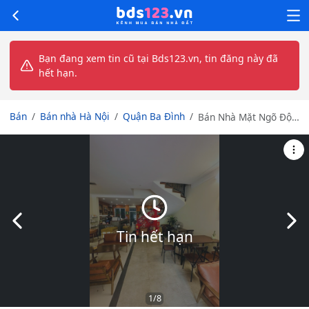
Bạn đang xem tin cũ tại Bds123.vn, tin đăng này đã
hết hạn.
Bán
Bán nhà Hà Nội
Quận Ba Đình
Bán Nhà Mặt Ngõ Đội
Cấn, Liễu Giai, Ba
Đình. Ô Tô Tránh, Kinh
Doanh 108m2 Mặt
Tiền 7.55m Giá 42 Tỷ
Slide trước
Slid
Tin hết hạn
1
/8