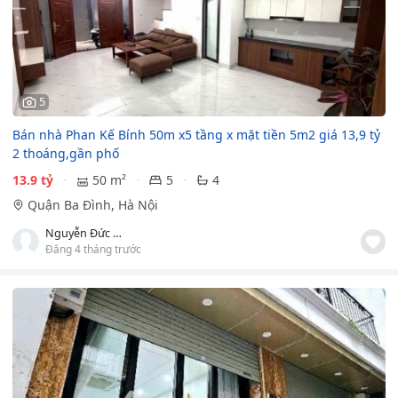
5
Bán nhà Phan Kế Bính 50m x5 tầng x mặt tiền 5m2 giá 13,9 tỷ
2 thoáng,gần phố
13.9 tỷ
50 m²
5
4
Quận Ba Đình, Hà Nội
Nguyễn Đức Tuấn
Đăng 4 tháng trước