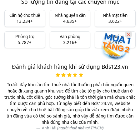
Số lượng tin đăng tại các chuyên mục
Căn hộ cho thuê
Nhà nguyên căn
Nhà mặt tiền
13.234+
4.635+
3.622+
Phòng trọ
Văn phòng
Mặt bằng
5.787+
3.216+
3.491+
Đánh giá khách hàng khi sử dụng Bds123.vn
Trước đây khi cần tìm thuê nhà tôi thường phải hỏi người quen
hoặc đi xung quanh khu vực để tìm các tờ giấy cho thuê dán ở
trước nhà, cột điện, góc tường khá là tốn thời gian mà chưa chắc
tìm được căn phù hợp. Từ ngày biết đến Bds123.vn, website
chuyên về cho thuê bất động sản giúp tôi vừa xem được nhiều
tin đăng vừa có thể so sánh giá, nhờ vậy dễ dàng tìm được căn
nhà đúng nhu cầu của mình.
Anh Hải
(người thuê nhà tại TPHCM)