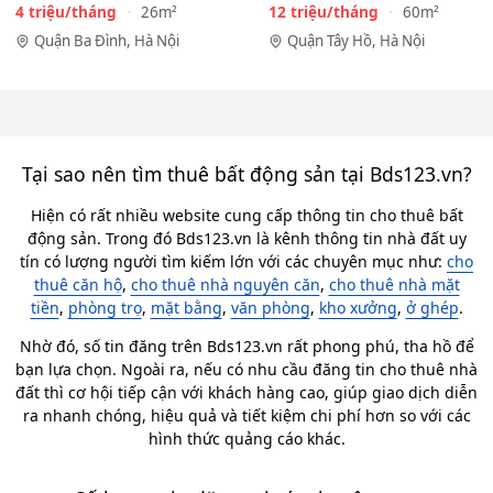
Phan Kế Bính, Ba…
View toàn mặt hồ…
4 triệu/tháng
12 triệu/tháng
26m²
60m²
Quận Ba Đình, Hà Nội
Quận Tây Hồ, Hà Nội
Tại sao nên tìm thuê bất động sản tại Bds123.vn?
Hiện có rất nhiều website cung cấp thông tin cho thuê bất
động sản. Trong đó Bds123.vn là kênh thông tin nhà đất uy
tín có lượng người tìm kiếm lớn với các chuyên mục như:
cho
thuê căn hộ
,
cho thuê nhà nguyên căn
,
cho thuê nhà mặt
tiền
,
phòng trọ
,
mặt bằng
,
văn phòng
,
kho xưởng
,
ở ghép
.
Nhờ đó, số tin đăng trên Bds123.vn rất phong phú, tha hồ để
bạn lựa chọn. Ngoài ra, nếu có nhu cầu đăng tin cho thuê nhà
đất thì cơ hội tiếp cận với khách hàng cao, giúp giao dịch diễn
ra nhanh chóng, hiệu quả và tiết kiệm chi phí hơn so với các
hình thức quảng cáo khác.