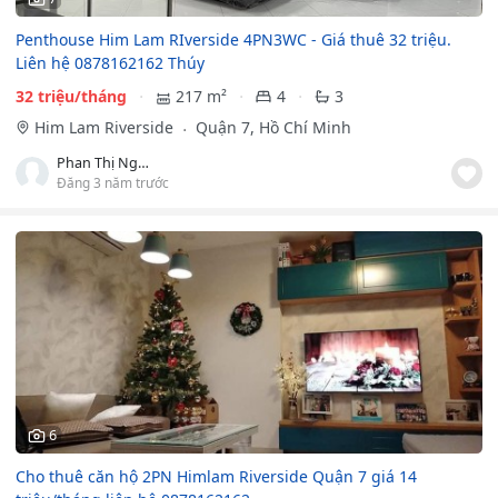
Penthouse Him Lam RIverside 4PN3WC - Giá thuê 32 triệu.
Liên hệ 0878162162 Thúy
32 triệu/tháng
217 m²
4
3
Him Lam Riverside
Quận 7, Hồ Chí Minh
Phan Thị Ngọc Thúy
Đăng 3 năm trước
6
Cho thuê căn hộ 2PN Himlam Riverside Quận 7 giá 14