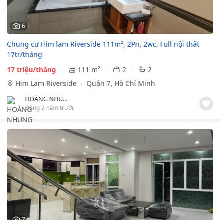
6
Chung cư Him lam Riverside 111m², 2Pn, 2wc, Full nội thất
17tr/tháng
17 triệu/tháng
111 m²
2
2
Him Lam Riverside
Quận 7, Hồ Chí Minh
HOÀNG NHUNG
Đăng 2 năm trước
7