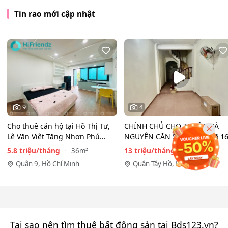
Tin rao mới cập nhật
9
4
Cho thuê căn hộ tại Hồ Thị Tư,
CHÍNH CHỦ CHO THUÊ NHÀ
Lê Văn Việt Tăng Nhơn Phú
NGUYÊN CĂN 5 TẦNG – ngõ 1
Quận 9(cũ) Thủ…
Đồng Cổ, Tây Hồ
5.8 triệu/tháng
13 triệu/tháng
36m²
37.5m²
Quận 9, Hồ Chí Minh
Quận Tây Hồ, Hà Nội
Tại sao nên tìm thuê bất động sản tại Bds123.vn?