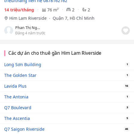
triệu/tháng liên hệ 0878162162
14 triệu/tháng
76 m²
2
2
Him Lam Riverside
Quận 7, Hồ Chí Minh
Phan Thị Ngọc Thúy
Đăng 4 năm trước
Các dự án cho thuê gần Him Lam Riverside
Long Sơn Building
1
The Golden Star
1
Lavida Plus
16
The Antonia
1
Q7 Boulevard
3
The Ascentia
5
Q7 Saigon Riverside
46