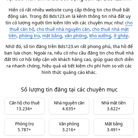
Hiện có rất nhiều website cung cấp thông tin cho thuê bất
động sản. Trong đó Bds123.vn là kênh thông tin nhà đất uy
tín có lượng người tìm kiếm lớn với các chuyên mục như:
cho
thuê căn hộ
,
cho thuê nhà nguyên căn
,
cho thuê nhà mặt
tiền
,
phòng trọ
,
mặt bằng
,
văn phòng
,
kho xưởng
,
ở ghép
.
Nhờ đó, số tin đăng trên Bds123.vn rất phong phú, tha hồ để
bạn lựa chọn. Ngoài ra, nếu có nhu cầu đăng tin cho thuê nhà
đất thì cơ hội tiếp cận với khách hàng cao, giúp giao dịch diễn
ra nhanh chóng, hiệu quả và tiết kiệm chi phí hơn so với các
hình thức quảng cáo khác.
Số lượng tin đăng tại các chuyên mục
Căn hộ cho thuê
Nhà nguyên căn
Nhà mặt tiền
13.234+
4.635+
3.622+
Phòng trọ
Văn phòng
Mặt bằng
5.787+
3.216+
3.491+