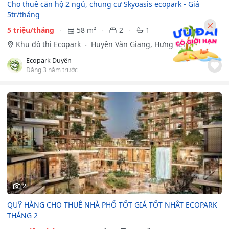
Cho thuê căn hộ 2 ngủ, chung cư Skyoasis ecopark - Giá
5tr/tháng
5 triệu/tháng
58 m²
2
1
Khu đô thị Ecopark
Huyện Văn Giang, Hưng Yên
Ecopark Duyên
Đăng 3 năm trước
2
QUỸ HÀNG CHO THUÊ NHÀ PHỐ TỐT GIÁ TỐT NHÂT ECOPARK
THÁNG 2