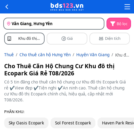
Văn Giang, Hưng Yên
Bộ lọc
Khu đô thị
Giá
Diện tích
Ecopark
Thuê
Cho thuê căn hộ Hưng Yên
Huyện Văn Giang
Khu đô
thị
Cho Thuê Căn Hộ Chung Cư Khu đô thị
Ecopark
Ecopark Giá Rẻ T08/2026
Có 5 tin đăng cho thuê căn hộ chung cư Khu đô thị Ecopark Giá
rẻ ✔️View đẹp ✔️Tiện nghi ✔️An ninh cao. Thuê căn hộ chung
cư Khu đô thị Ecopark chính chủ, hiệu quả, cập nhật mới
T08/2026.
PHÂN KHU:
Sky Oasis Ecopark
Sol Forest Ecopark
Haven Park Res