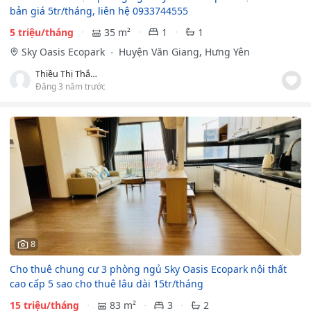
bản giá 5tr/tháng, liên hệ 0933744555
5 triệu/tháng
35 m²
1
1
Sky Oasis Ecopark
Huyện Văn Giang, Hưng Yên
Thiều Thị Thắm
Đăng 3 năm trước
8
Cho thuê chung cư 3 phòng ngủ Sky Oasis Ecopark nội thất
cao cấp 5 sao cho thuê lâu dài 15tr/tháng
15 triệu/tháng
83 m²
3
2