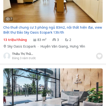
7
Cho thuê chung cư 3 phòng ngủ 83m2, nội thất hiện đại, view
Biệt thự Đảo Sky Oasis Ecopark 13tr/th
13 triệu/tháng
83 m²
3
2
Sky Oasis Ecopark
Huyện Văn Giang, Hưng Yên
Thiều Thị Thắm
Đăng 3 năm trước