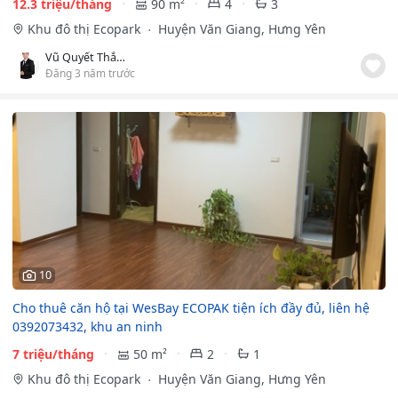
12.3 triệu/tháng
90 m²
4
3
Khu đô thị Ecopark
Huyện Văn Giang, Hưng Yên
Vũ Quyết Thắng
Đăng 3 năm trước
10
Cho thuê căn hộ tại WesBay ECOPAK tiện ích đầy đủ, liên hệ
0392073432, khu an ninh
7 triệu/tháng
50 m²
2
1
Khu đô thị Ecopark
Huyện Văn Giang, Hưng Yên