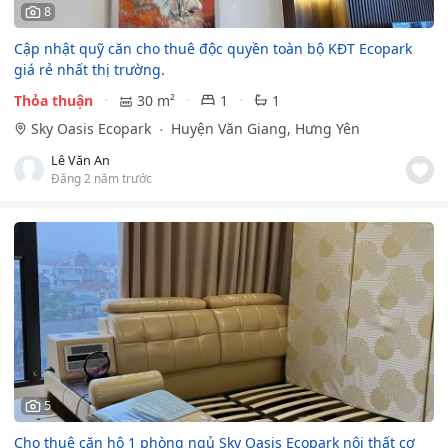
8
Cập nhật quỹ căn cho thuê độc quyền toàn bộ KĐT Ecopark
giá rẻ nhất thị trường.
Thỏa thuận
30 m²
1
1
Sky Oasis Ecopark
Huyện Văn Giang, Hưng Yên
Lê Văn An
Đăng 2 năm trước
5
Cho thuê căn hộ 1 phòng ngủ Sky Oasis Ecopark nội thất cơ