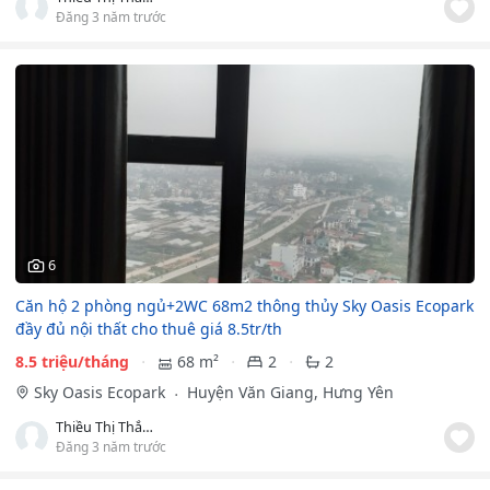
Đăng 3 năm trước
6
Căn hộ 2 phòng ngủ+2WC 68m2 thông thủy Sky Oasis Ecopark
đầy đủ nội thất cho thuê giá 8.5tr/th
8.5 triệu/tháng
68 m²
2
2
Sky Oasis Ecopark
Huyện Văn Giang, Hưng Yên
Thiều Thị Thắm
Đăng 3 năm trước