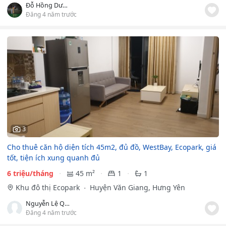
Đỗ Hồng Dương
Đăng 4 năm trước
3
Cho thuê căn hộ diện tích 45m2, đủ đồ, WestBay, Ecopark, giá
tốt, tiện ích xung quanh đủ
6 triệu/tháng
45 m²
1
1
Khu đô thị Ecopark
Huyện Văn Giang, Hưng Yên
Nguyễn Lệ Quyên
Đăng 4 năm trước