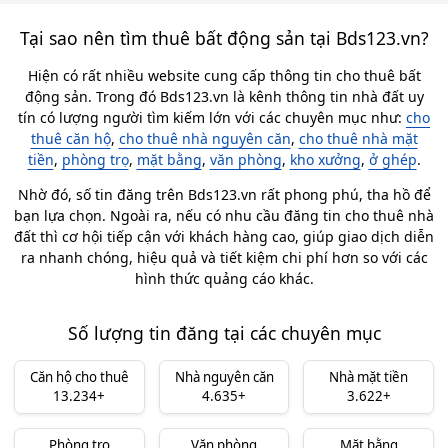
Tại sao nên tìm thuê bất động sản tại Bds123.vn?
Hiện có rất nhiều website cung cấp thông tin cho thuê bất
động sản. Trong đó Bds123.vn là kênh thông tin nhà đất uy
tín có lượng người tìm kiếm lớn với các chuyên mục như:
cho
thuê căn hộ
,
cho thuê nhà nguyên căn
,
cho thuê nhà mặt
tiền
,
phòng trọ
,
mặt bằng
,
văn phòng
,
kho xưởng
,
ở ghép
.
Nhờ đó, số tin đăng trên Bds123.vn rất phong phú, tha hồ để
bạn lựa chọn. Ngoài ra, nếu có nhu cầu đăng tin cho thuê nhà
đất thì cơ hội tiếp cận với khách hàng cao, giúp giao dịch diễn
ra nhanh chóng, hiệu quả và tiết kiệm chi phí hơn so với các
hình thức quảng cáo khác.
Số lượng tin đăng tại các chuyên mục
Căn hộ cho thuê
Nhà nguyên căn
Nhà mặt tiền
13.234+
4.635+
3.622+
Phòng trọ
Văn phòng
Mặt bằng