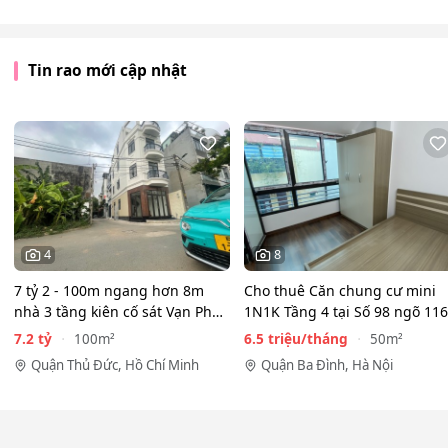
Tin rao mới cập nhật
4
8
7 tỷ 2 - 100m ngang hơn 8m
Cho thuê Căn chung cư mini
nhà 3 tầng kiên cố sát Vạn Phúc
1N1K Tầng 4 tại Số 98 ngõ 116
City - HẺM XE HƠI…
Phan Kế Bính, Ba Đình.…
7.2 tỷ
6.5 triệu/tháng
100m²
50m²
Quận Thủ Đức, Hồ Chí Minh
Quận Ba Đình, Hà Nội