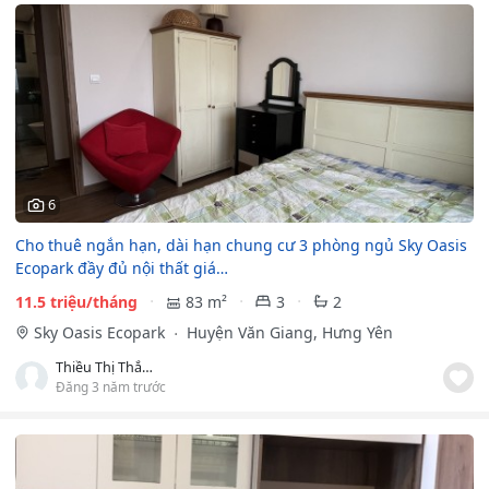
6
Cho thuê ngắn hạn, dài hạn chung cư 3 phòng ngủ Sky Oasis
Ecopark đầy đủ nội thất giá…
11.5 triệu/tháng
83 m²
3
2
Sky Oasis Ecopark
Huyện Văn Giang, Hưng Yên
Thiều Thị Thắm
Đăng 3 năm trước