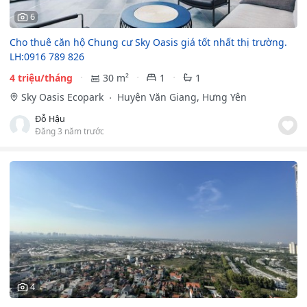
6
Cho thuê căn hộ Chung cư Sky Oasis giá tốt nhất thị trường.
LH:0916 789 826
4 triệu/tháng
30 m²
1
1
Sky Oasis Ecopark
Huyện Văn Giang, Hưng Yên
Đỗ Hậu
Đăng 3 năm trước
4