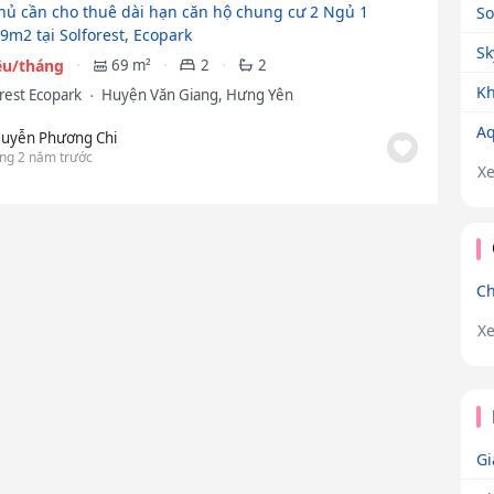
hủ cần cho thuê dài hạn căn hộ chung cư 2 Ngủ 1
So
9m2 tại Solforest, Ecopark
Sk
iệu/tháng
69 m²
2
2
Kh
orest Ecopark
Huyện Văn Giang, Hưng Yên
Aq
uyễn Phương Chi
ng 2 năm trước
X
Ch
X
Gi