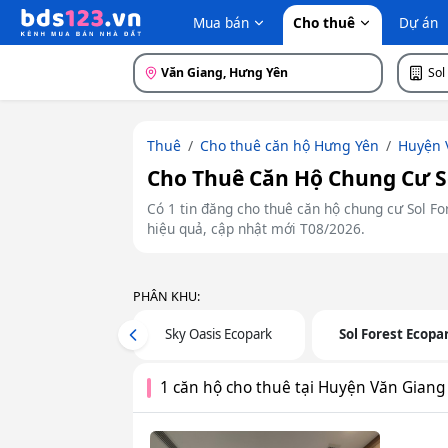
Mua bán
Cho thuê
Dự án
Văn Giang, Hưng Yên
Sol
Thuê
Cho thuê căn hộ Hưng Yên
Huyện 
Cho Thuê Căn Hộ Chung Cư So
Có 1 tin đăng cho thuê căn hộ chung cư Sol F
hiệu quả, cập nhật mới T08/2026.
PHÂN KHU:
Sky Oasis Ecopark
Sol Forest Ecopa
Previous
1 căn hộ cho thuê tại Huyện Văn Giang