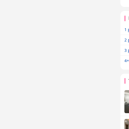
1 
2 
3 
4+