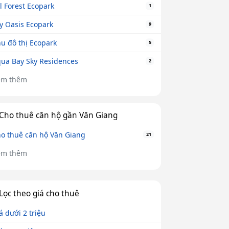
l Forest Ecopark
1
y Oasis Ecopark
9
u đô thị Ecopark
5
ua Bay Sky Residences
2
em thêm
Cho thuê căn hộ gần Văn Giang
o thuê căn hộ Văn Giang
21
em thêm
Lọc theo giá cho thuê
á dưới 2 triệu