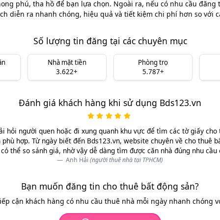
ong phú, tha hồ để bạn lựa chọn. Ngoài ra, nếu có nhu cầu đăng ti
ch diễn ra nhanh chóng, hiệu quả và tiết kiệm chi phí hơn so với 
Số lượng tin đăng tại các chuyên mục
ăn
Nhà mặt tiền
Phòng trọ
3.622+
5.787+
Đánh giá khách hàng khi sử dụng Bds123.vn
ải hỏi người quen hoặc đi xung quanh khu vực để tìm các tờ giấy cho 
 phù hợp. Từ ngày biết đến Bds123.vn, website chuyên về cho thuê b
có thể so sánh giá, nhờ vậy dễ dàng tìm được căn nhà đúng nhu cầu
Anh Hải
(người thuê nhà tại TPHCM)
Bạn muốn đăng tin cho thuê bất động sản?
tiếp cận khách hàng có nhu cầu thuê nhà mỗi ngày nhanh chóng với