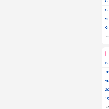
Gi
Gi
Gi
Gi
X
Dư
30
50
80
10
X