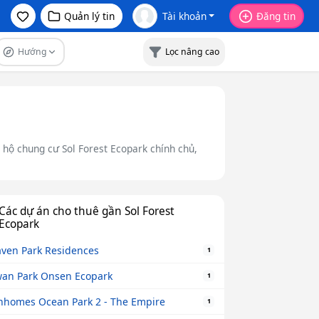
Quản lý tin
Tài khoản
Đăng tin
Hướng
Lọc nâng cao
 hộ chung cư Sol Forest Ecopark chính chủ,
Các dự án cho thuê gần Sol Forest
Ecopark
ven Park Residences
1
an Park Onsen Ecopark
1
nhomes Ocean Park 2 - The Empire
1