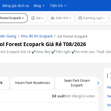
Bảng giá dịch vụ
Blog
Tiện ích
 Forest Ecopark
Giá
Diện tích
0 phòng ngủ
Văn Giang
Khu đô thị Ecopark
Sol Forest Ecopark
l Forest Ecopark Giá Rẻ T08/2026
orest Ecopark Giá rẻ ✔️View đẹp ✔️Tiện nghi ✔️An ninh cao. Thuê căn
Swan Park Onsen
rk
Haven Park Residences
Next
Ecopark
Ha
Sw
Đề xuất
Mới đăng
Có video
Vi