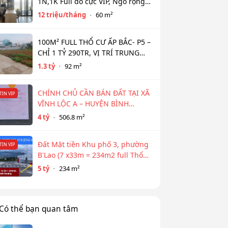
1N,1K Full đồ cực VIP, Ngõ rộng
View toàn mặt hồ Tây. Chỉ 12tr
12 triệu/tháng
60 m²
100M² FULL THỔ CƯ ẤP BẮC- P5 –
CHỈ 1 TỶ 290TR, VỊ TRÍ TRUNG
TÂM NGÂN HÀNG HỖ TRỢ 800TR
1.3 tỷ
92 m²
CHÍNH CHỦ CẦN BÁN ĐẤT TẠI XÃ
TIN VIP
VĨNH LỘC A – HUYỆN BÌNH
CHÁNH
4 tỷ
506.8 m²
Đất Mặt tiền Khu phố 3, phường
TIN VIP
B'Lao (7 x33m = 234m2 full Thổ
cư)
5 tỷ
234 m²
Có thể bạn quan tâm