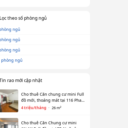
Lọc theo số phòng ngủ
phòng ngủ
phòng ngủ
phòng ngủ
 phòng ngủ
Tin rao mới cập nhật
Cho thuê Căn chung cư mini Full
đồ mới, thoáng mát tại 116 Phan
Kế Bính, Ba Đình. Chỉ 4 tr
4 triệu/tháng
26 m²
Cho thuê Căn Chung cư mini