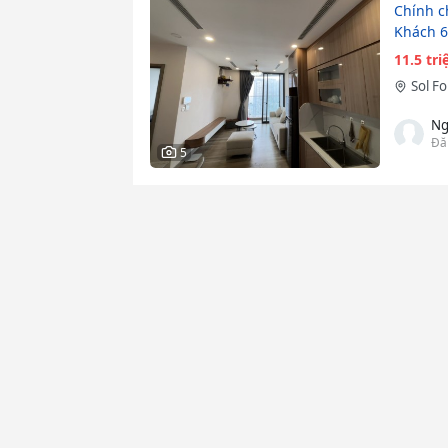
Chính c
Khách 6
11.5 tr
Sol F
Ng
Đă
5