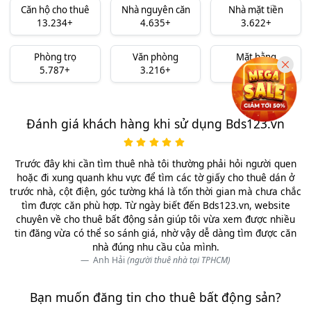
Căn hộ cho thuê
Nhà nguyên căn
Nhà mặt tiền
13.234+
4.635+
3.622+
Phòng trọ
Văn phòng
Mặt bằng
5.787+
3.216+
3.491+
Đánh giá khách hàng khi sử dụng Bds123.vn
Trước đây khi cần tìm thuê nhà tôi thường phải hỏi người quen
hoặc đi xung quanh khu vực để tìm các tờ giấy cho thuê dán ở
trước nhà, cột điện, góc tường khá là tốn thời gian mà chưa chắc
tìm được căn phù hợp. Từ ngày biết đến Bds123.vn, website
chuyên về cho thuê bất động sản giúp tôi vừa xem được nhiều
tin đăng vừa có thể so sánh giá, nhờ vậy dễ dàng tìm được căn
nhà đúng nhu cầu của mình.
Anh Hải
(người thuê nhà tại TPHCM)
Bạn muốn đăng tin cho thuê bất động sản?