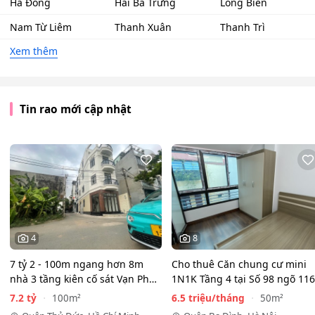
Hà Đông
Hai Bà Trưng
Long Biên
Nam Từ Liêm
Thanh Xuân
Thanh Trì
Xem thêm
Tin rao mới cập nhật
4
8
7 tỷ 2 - 100m ngang hơn 8m
Cho thuê Căn chung cư mini
nhà 3 tầng kiên cố sát Vạn Phúc
1N1K Tầng 4 tại Số 98 ngõ 116
City - HẺM XE HƠI…
Phan Kế Bính, Ba Đình.…
7.2 tỷ
6.5 triệu/tháng
100m²
50m²