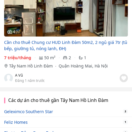
4
Cần cho thuê Chung cư HUD Linh Đàm 50m2, 2 ngủ giá 7tr (tủ
bếp, giường tủ, nóng lạnh, ĐH)
7 triệu/tháng
50 m²
2
1
Tây Nam Hồ Linh Đàm
Quận Hoàng Mai, Hà Nội
A Vũ
Đăng 1 năm trước
Các dự án cho thuê gần Tây Nam Hồ Linh Đàm
Geleximco Southern Star
2
Feliz Homes
1