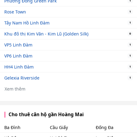
Phương Đông Green Park
1
Rose Town
1
Tây Nam Hồ Linh Đàm
1
Khu đô thị Kim Văn - Kim Lũ (Golden Silk)
0
VP5 Linh Đàm
1
VP6 Linh Đàm
1
HH4 Linh Đàm
1
Gelexia Riverside
1
Xem thêm
Cho thuê căn hộ gần Hoàng Mai
Ba Đình
Cầu Giấy
Đống Đa