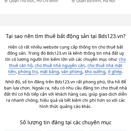
Quận Thủ Đức, Hồ Chí Minh
Quận Ba Đình, Hà Nội
Tại sao nên tìm thuê bất động sản tại Bds123.vn?
Hiện có rất nhiều website cung cấp thông tin cho thuê bất
động sản. Trong đó Bds123.vn là kênh thông tin nhà đất uy
tín có lượng người tìm kiếm lớn với các chuyên mục như:
cho
thuê căn hộ
,
cho thuê nhà nguyên căn
,
cho thuê nhà mặt
tiền
,
phòng trọ
,
mặt bằng
,
văn phòng
,
kho xưởng
,
ở ghép
.
Nhờ đó, số tin đăng trên Bds123.vn rất phong phú, tha hồ để
bạn lựa chọn. Ngoài ra, nếu có nhu cầu đăng tin cho thuê nhà
đất thì cơ hội tiếp cận với khách hàng cao, giúp giao dịch diễn
ra nhanh chóng, hiệu quả và tiết kiệm chi phí hơn so với các
hình thức quảng cáo khác.
Số lượng tin đăng tại các chuyên mục