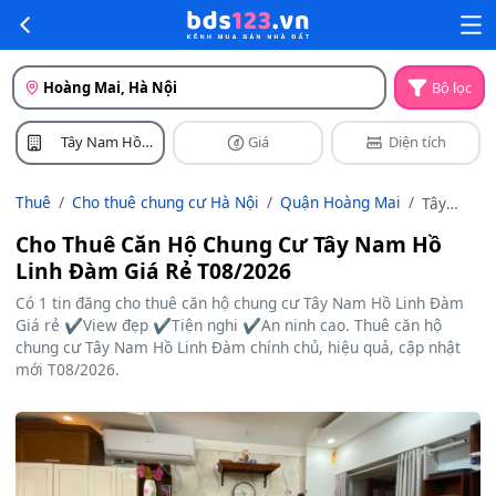
Hoàng Mai, Hà Nội
Bộ lọc
Tây Nam Hồ
Giá
Diện tích
Linh Đàm
Thuê
Cho thuê chung cư Hà Nội
Quận Hoàng Mai
Tây
Nam Hồ
Cho Thuê Căn Hộ Chung Cư Tây Nam Hồ
Linh
Linh Đàm Giá Rẻ T08/2026
Đàm
Có 1 tin đăng cho thuê căn hộ chung cư Tây Nam Hồ Linh Đàm
Giá rẻ ✔️View đẹp ✔️Tiện nghi ✔️An ninh cao. Thuê căn hộ
chung cư Tây Nam Hồ Linh Đàm chính chủ, hiệu quả, cập nhật
mới T08/2026.