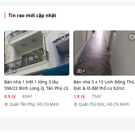
Tin rao mới cập nhật
4
4
Bán nhà 1 trệt 1 lửng 3 lầu
Bán nhà 5 x 15 Linh Đông Thủ
596/22 Bình Long Q. Tân Phú cũ
Đức & lô đất thổ cư 62m2
8.9 tỷ
1.8 tỷ
65m²
75m²
Quận Tân Phú, Hồ Chí Minh
Quận Thủ Đức, Hồ Chí Minh