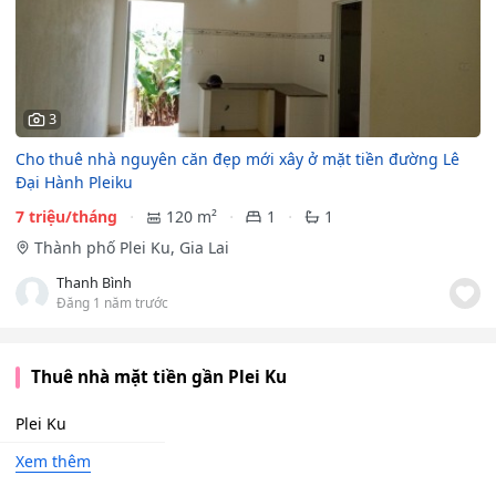
3
Cho thuê nhà nguyên căn đẹp mới xây ở mặt tiền đường Lê
Đại Hành Pleiku
7 triệu/tháng
120 m²
1
1
Thành phố Plei Ku, Gia Lai
Thanh Bình
Đăng 1 năm trước
Thuê nhà mặt tiền gần Plei Ku
Plei Ku
Xem thêm