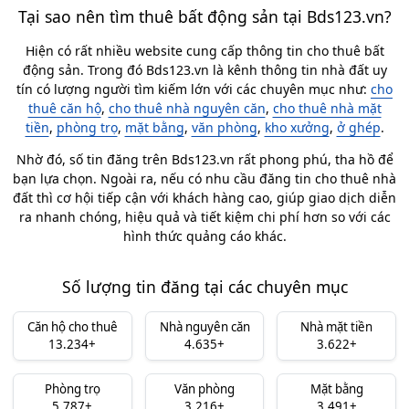
Tại sao nên tìm thuê bất động sản tại Bds123.vn?
Hiện có rất nhiều website cung cấp thông tin cho thuê bất
động sản. Trong đó Bds123.vn là kênh thông tin nhà đất uy
tín có lượng người tìm kiếm lớn với các chuyên mục như:
cho
thuê căn hộ
,
cho thuê nhà nguyên căn
,
cho thuê nhà mặt
tiền
,
phòng trọ
,
mặt bằng
,
văn phòng
,
kho xưởng
,
ở ghép
.
Nhờ đó, số tin đăng trên Bds123.vn rất phong phú, tha hồ để
bạn lựa chọn. Ngoài ra, nếu có nhu cầu đăng tin cho thuê nhà
đất thì cơ hội tiếp cận với khách hàng cao, giúp giao dịch diễn
ra nhanh chóng, hiệu quả và tiết kiệm chi phí hơn so với các
hình thức quảng cáo khác.
Số lượng tin đăng tại các chuyên mục
Căn hộ cho thuê
Nhà nguyên căn
Nhà mặt tiền
13.234+
4.635+
3.622+
Phòng trọ
Văn phòng
Mặt bằng
5.787+
3.216+
3.491+