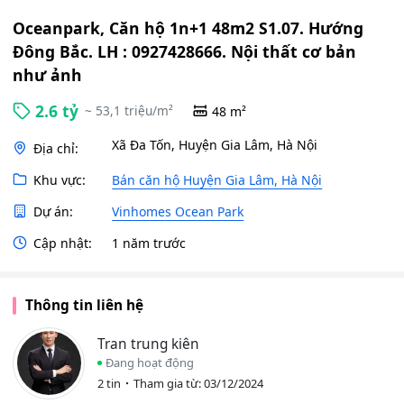
Oceanpark, Căn hộ 1n+1 48m2 S1.07. Hướng
Đông Bắc. LH : 0927428666. Nội thất cơ bản
như ảnh
2.6 tỷ
~ 53,1 triệu/m²
48 m²
Xã Đa Tốn, Huyện Gia Lâm, Hà Nội
Địa chỉ:
Khu vực:
Bán căn hộ Huyện Gia Lâm, Hà Nội
Dự án:
Vinhomes Ocean Park
Cập nhật:
1 năm trước
Thông tin liên hệ
Tran trung kiên
Đang hoạt động
2 tin
Tham gia từ: 03/12/2024