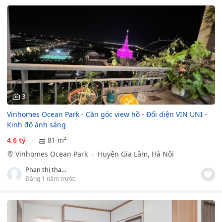
3
Vinhomes Ocean Park - Căn góc view hồ - Đối diện VIN UNI -
Kinh đô ánh sáng
4.6 tỷ
81 m²
Vinhomes Ocean Park
Huyện Gia Lâm, Hà Nội
Phan thị thanh huyền
Đăng 1 năm trước