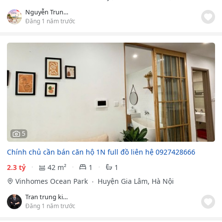
Nguyễn Trung Định
Đăng 1 năm trước
5
Chính chủ cần bán căn hộ 1N full đồ liên hệ 0927428666
2.3 tỷ
42 m²
1
1
Vinhomes Ocean Park
Huyện Gia Lâm, Hà Nội
Tran trung kiên
Đăng 1 năm trước