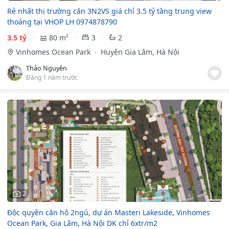
Rẻ nhất thị trường căn 3N2VS giá chỉ 3.5 tỷ tầng trung view
thoáng tại VHOP LH 0974878790
3.5 tỷ
80 m²
3
2
Vinhomes Ocean Park
Huyện Gia Lâm, Hà Nội
Thảo Nguyên
Đăng 1 năm trước
2
Độc quyền căn hộ 2ngủ, dự án Masteri Lakeside, Vinhomes
Ocean Park, Gia Lâm, Hà Nội DK chỉ 6xtr/m2