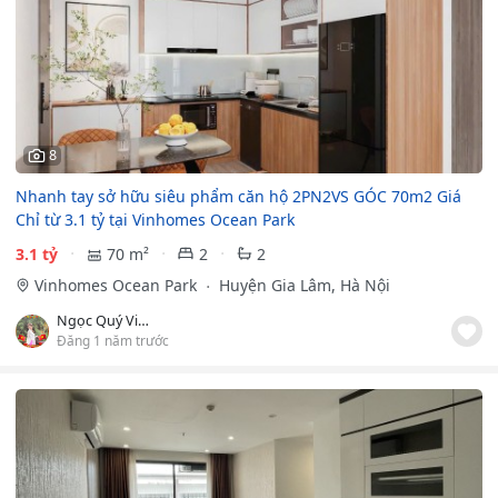
8
Nhanh tay sở hữu siêu phẩm căn hộ 2PN2VS GÓC 70m2 Giá
Chỉ từ 3.1 tỷ tại Vinhomes Ocean Park
3.1 tỷ
70 m²
2
2
Vinhomes Ocean Park
Huyện Gia Lâm, Hà Nội
Ngọc Quý Vinhomes
Đăng 1 năm trước