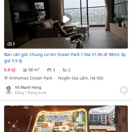
8
Bán căn góc Chung cư Vin Ocean Park 1 tòa S1.06 dt 98m2 3p
giá 5.9 tỷ
5.9 tỷ
98 m²
3
2
Vinhomes Ocean Park
Huyện Gia Lâm, Hà Nội
Vũ Mạnh Hùng
Đăng 1 tháng trước