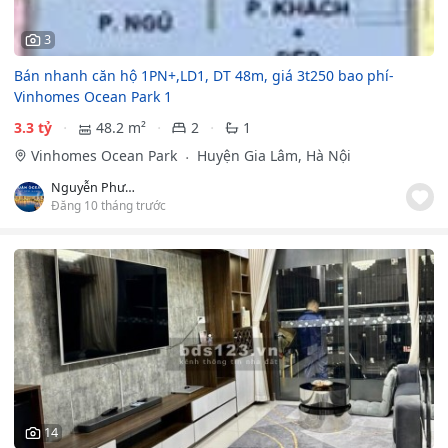
3
Bán nhanh căn hộ 1PN+,LD1, DT 48m, giá 3t250 bao phí-
Vinhomes Ocean Park 1
3.3 tỷ
48.2 m²
2
1
Vinhomes Ocean Park
Huyện Gia Lâm, Hà Nội
Nguyễn Phương
Đăng 10 tháng trước
14