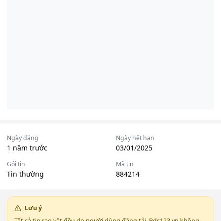
Ngày đăng
Ngày hết hạn
1 năm trước
03/01/2025
Gói tin
Mã tin
Tin thường
884214
Lưu ý
Tất cả tin rao vặt đều do người dùng đăng tải. Bds123.vn không