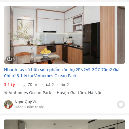
8
Nhanh tay sở hữu siêu phẩm căn hộ 2PN2VS GÓC 70m2 Giá
Chỉ từ 3.1 tỷ tại Vinhomes Ocean Park
3.1 tỷ
70 m²
2
2
Vinhomes Ocean Park
Huyện Gia Lâm, Hà Nội
Ngọc Quý Vinhomes
Đăng 1 năm trước