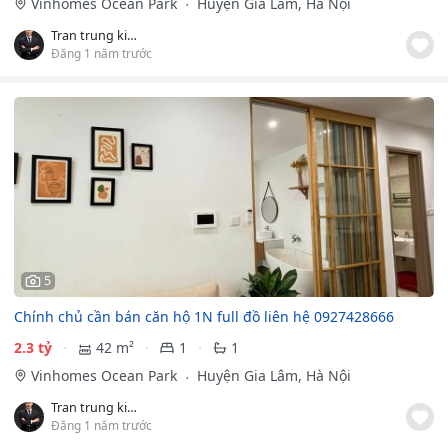
Vinhomes Ocean Park
Huyện Gia Lâm, Hà Nội
Tran trung kiên
Đăng 1 năm trước
5
Chính chủ cần bán căn hộ 1N full đồ liên hệ 0927428666
2.3 tỷ
42 m²
1
1
Vinhomes Ocean Park
Huyện Gia Lâm, Hà Nội
Tran trung kiên
Đăng 1 năm trước