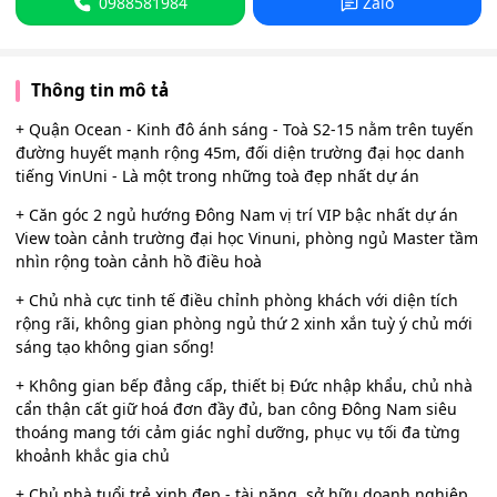
0988581984
Zalo
Thông tin mô tả
+ Quận Ocean - Kinh đô ánh sáng - Toà S2-15 nằm trên tuyến
đường huyết mạnh rộng 45m, đối diện trường đại học danh
tiếng VinUni - Là một trong những toà đẹp nhất dự án
+ Căn góc 2 ngủ hướng Đông Nam vị trí VIP bậc nhất dự án
View toàn cảnh trường đại học Vinuni, phòng ngủ Master tầm
nhìn rộng toàn cảnh hồ điều hoà
+ Chủ nhà cực tinh tế điều chỉnh phòng khách với diện tích
rộng rãi, không gian phòng ngủ thứ 2 xinh xắn tuỳ ý chủ mới
sáng tạo không gian sống!
+ Không gian bếp đẳng cấp, thiết bị Đức nhập khẩu, chủ nhà
cẩn thận cất giữ hoá đơn đầy đủ, ban công Đông Nam siêu
thoáng mang tới cảm giác nghỉ dưỡng, phục vụ tối đa từng
khoảnh khắc gia chủ
+ Chủ nhà tuổi trẻ xinh đẹp - tài năng, sở hữu doanh nghiệp