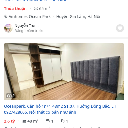
Thỏa thuận
65 m²
Vinhomes Ocean Park
Huyện Gia Lâm, Hà Nội
Nguyễn Trung Định
Đăng 1 năm trước
5
Oceanpark, Căn hộ 1n+1 48m2 S1.07. Hướng Đông Bắc. LH :
0927428666. Nội thất cơ bản như ảnh
2.6 tỷ
48 m²
1
1