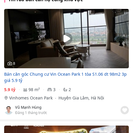
8
Bán căn góc Chung cư Vin Ocean Park 1 tòa S1.06 dt 98m2 3p
giá 5.9 tỷ
5.9 tỷ
98 m²
3
2
Vinhomes Ocean Park
Huyện Gia Lâm, Hà Nội
Vũ Mạnh Hùng
Đăng 1 tháng trước