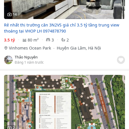
14
Rẻ nhất thị trường căn 3N2VS giá chỉ 3.5 tỷ tầng trung view
thoáng tại VHOP LH 0974878790
3.5 tỷ
80 m²
3
2
Vinhomes Ocean Park
Huyện Gia Lâm, Hà Nội
Thảo Nguyên
Đăng 1 năm trước
2