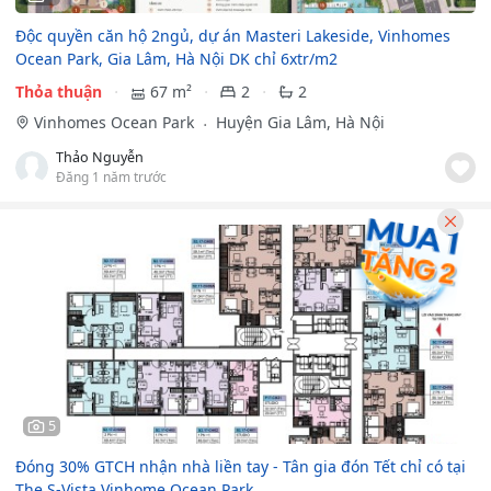
Độc quyền căn hộ 2ngủ, dự án Masteri Lakeside, Vinhomes
Ocean Park, Gia Lâm, Hà Nội DK chỉ 6xtr/m2
Thỏa thuận
67 m²
2
2
Vinhomes Ocean Park
Huyện Gia Lâm, Hà Nội
Thảo Nguyễn
Đăng 1 năm trước
5
Đóng 30% GTCH nhận nhà liền tay - Tân gia đón Tết chỉ có tại
The S-Vista Vinhome Ocean Park