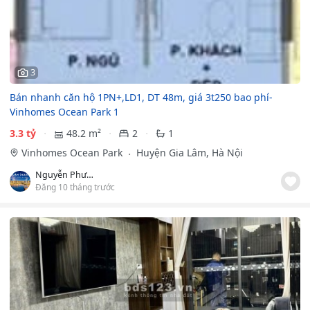
3
Bán nhanh căn hộ 1PN+,LD1, DT 48m, giá 3t250 bao phí-
Vinhomes Ocean Park 1
3.3 tỷ
48.2 m²
2
1
Vinhomes Ocean Park
Huyện Gia Lâm, Hà Nội
Nguyễn Phương
Đăng 10 tháng trước