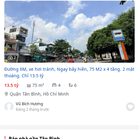
2
Đường 6M, xe hơi tránh, Ngay bảy hiền, 75 M2 x 4 tầng. 2 mặt
thoáng. Chỉ 13.5 tỷ
13.5 tỷ
75 m²
4
6
Quận Tân Bình, Hồ Chí Minh
Vũ Bích Hương
Đăng 2 tháng trước
Bán nhà gần Tân Bình