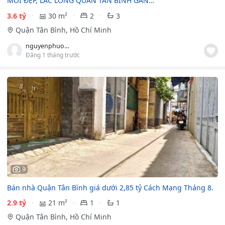
MỚI ĐẸP, LẠC LONG QUÂN TÂN BÌNH GẦN…
3.6 tỷ
30 m²
2
3
Quận Tân Bình, Hồ Chí Minh
nguyenphuong039
Đăng 1 tháng trước
9
Bán nhà Quận Tân Bình giá dưới 2,85 tỷ Cách Mạng Tháng 8.
2.9 tỷ
21 m²
1
1
Quận Tân Bình, Hồ Chí Minh