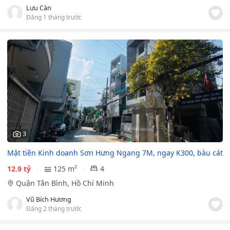
Lưu Càn
Đăng 1 tháng trước
3
Mặt tiền Kinh doanh Sơn Hưng Ngang 7M, ngay K300, bàu cát
12.9 tỷ
125 m²
4
Quận Tân Bình, Hồ Chí Minh
Vũ Bích Hương
Đăng 2 tháng trước