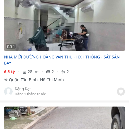
4
NHÀ MỚI ĐƯỜNG HOÀNG VĂN THỤ - HXH THÔNG - SÁT SÂN
BAY
6.5 tỷ
28 m²
2
2
Quận Tân Bình, Hồ Chí Minh
Đặng Đạt
Đăng 1 tháng trước