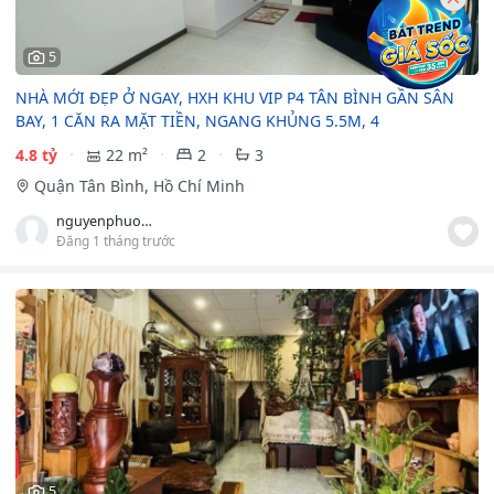
5
NHÀ MỚI ĐẸP Ở NGAY, HXH KHU VIP P4 TÂN BÌNH GẦN SÂN
BAY, 1 CĂN RA MẶT TIỀN, NGANG KHỦNG 5.5M, 4
4.8 tỷ
22 m²
2
3
Quận Tân Bình, Hồ Chí Minh
nguyenphuong039
Đăng 1 tháng trước
5