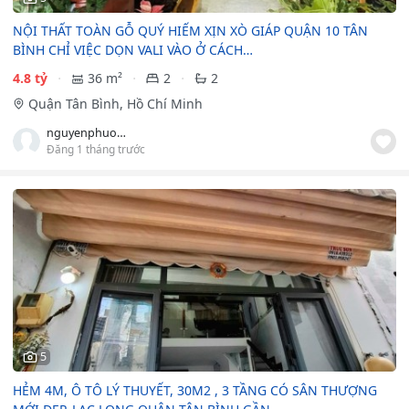
NỘI THẤT TOÀN GỖ QUÝ HIẾM XỊN XÒ GIÁP QUẬN 10 TÂN
BÌNH CHỈ VIỆC DỌN VALI VÀO Ở CÁCH…
4.8 tỷ
36 m²
2
2
Quận Tân Bình, Hồ Chí Minh
nguyenphuong039
Đăng 1 tháng trước
5
HẺM 4M, Ô TÔ LÝ THUYẾT, 30M2 , 3 TẦNG CÓ SÂN THƯỢNG