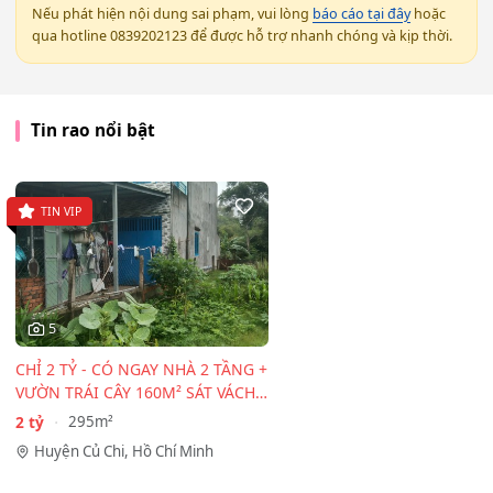
Nếu phát hiện nội dung sai phạm, vui lòng
báo cáo tại đây
hoặc
qua hotline 0839202123 để được hỗ trợ nhanh chóng và kịp thời.
Tin rao nổi bật
TIN VIP
5
CHỈ 2 TỶ - CÓ NGAY NHÀ 2 TẦNG +
VƯỜN TRÁI CÂY 160M² SÁT VÁCH
TP.HCM!
2 tỷ
295m²
Huyện Củ Chi, Hồ Chí Minh