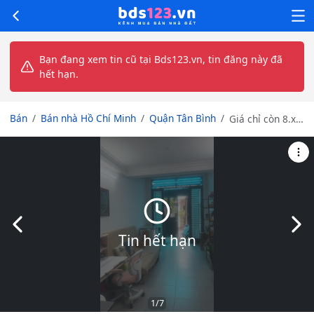
Bạn đang xem tin cũ tại Bds123.vn, tin đăng này đã
hết hạn.
Bán
Bán nhà Hồ Chí Minh
Quận Tân Bình
Giá chỉ còn 8.x
tỷ! Nhà 5 tầng
mới – Hẻm xe
hơi tránh – Sát
mặt tiền CMT8,
Cư xá Tự Do!
Slide trước
Slid
Tin hết hạn
1
/7