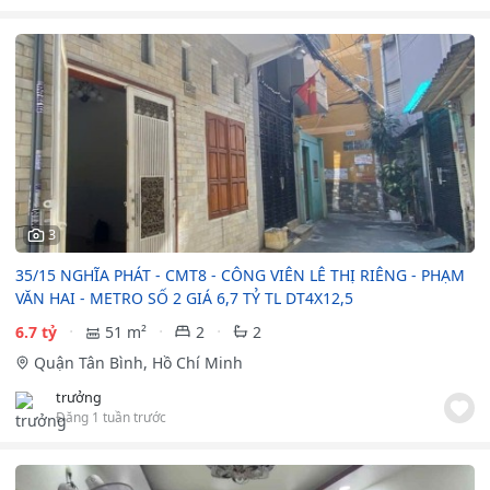
3
35/15 NGHĨA PHÁT - CMT8 - CÔNG VIÊN LÊ THỊ RIÊNG - PHẠM
VĂN HAI - METRO SỐ 2 GIÁ 6,7 TỶ TL DT4X12,5
6.7 tỷ
51 m²
2
2
Quận Tân Bình, Hồ Chí Minh
trưởng
Đăng 1 tuần trước