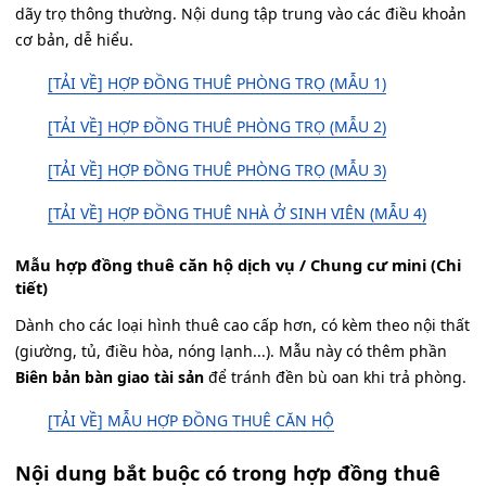
dãy trọ thông thường. Nội dung tập trung vào các điều khoản
cơ bản, dễ hiểu.
[TẢI VỀ] HỢP ĐỒNG THUÊ PHÒNG TRỌ (MẪU 1)
[TẢI VỀ] HỢP ĐỒNG THUÊ PHÒNG TRỌ (MẪU 2)
[TẢI VỀ] HỢP ĐỒNG THUÊ PHÒNG TRỌ (MẪU 3)
[TẢI VỀ] HỢP ĐỒNG THUÊ NHÀ Ở SINH VIÊN (MẪU 4)
Mẫu hợp đồng thuê căn hộ dịch vụ / Chung cư mini (Chi
tiết)
Dành cho các loại hình thuê cao cấp hơn, có kèm theo nội thất
(giường, tủ, điều hòa, nóng lạnh...). Mẫu này có thêm phần
Biên bản bàn giao tài sản
để tránh đền bù oan khi trả phòng.
[TẢI VỀ] MẪU HỢP ĐỒNG THUÊ CĂN HỘ
Nội dung bắt buộc có trong hợp đồng thuê