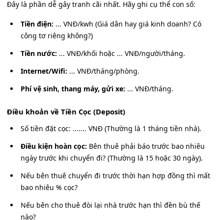
Đây là phần dễ gây tranh cãi nhất. Hãy ghi cụ thể con số:
Tiền điện:
... VNĐ/kwh (Giá dân hay giá kinh doanh? Có
công tơ riêng không?)
Tiền nước:
... VNĐ/khối hoặc ... VNĐ/người/tháng.
Internet/Wifi:
... VNĐ/tháng/phòng.
Phí vệ sinh, thang máy, gửi xe:
... VNĐ/tháng.
Điều khoản về Tiền Cọc (Deposit)
Số tiền đặt cọc: ....... VNĐ (Thường là 1 tháng tiền nhà).
Điều kiện hoàn cọc:
Bên thuê phải báo trước bao nhiêu
ngày trước khi chuyển đi? (Thường là 15 hoặc 30 ngày).
Nếu bên thuê chuyển đi trước thời hạn hợp đồng thì mất
bao nhiêu % cọc?
Nếu bên cho thuê đòi lại nhà trước hạn thì đền bù thế
nào?