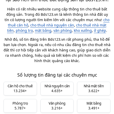
Hiện có rất nhiều website cung cấp thông tin cho thuê bất
động sản. Trong đó Bds123.vn là kênh thông tin nhà đất uy
tín có lượng người tìm kiếm lớn với các chuyên mục như:
cho
thuê căn hộ
,
cho thuê nhà nguyên căn
,
cho thuê nhà mặt
tiền
,
phòng trọ
,
mặt bằng
,
văn phòng
,
kho xưởng
,
ở ghép
.
Nhờ đó, số tin đăng trên Bds123.vn rất phong phú, tha hồ để
bạn lựa chọn. Ngoài ra, nếu có nhu cầu đăng tin cho thuê nhà
đất thì cơ hội tiếp cận với khách hàng cao, giúp giao dịch diễn
ra nhanh chóng, hiệu quả và tiết kiệm chi phí hơn so với các
hình thức quảng cáo khác.
Số lượng tin đăng tại các chuyên mục
Căn hộ cho thuê
Nhà nguyên căn
Nhà mặt tiền
13.234+
4.635+
3.622+
Phòng trọ
Văn phòng
Mặt bằng
5.787+
3.216+
3.491+