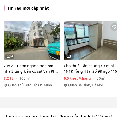
Tin rao mới cập nhật
4
8
7 tỷ 2 - 100m ngang hơn 8m
Cho thuê Căn chung cư mini
nhà 3 tầng kiên cố sát Vạn Phúc
1N1K Tầng 4 tại Số 98 ngõ 116
City - HẺM XE HƠI…
Phan Kế Bính, Ba Đình.…
7.2 tỷ
6.5 triệu/tháng
100m²
50m²
Quận Thủ Đức, Hồ Chí Minh
Quận Ba Đình, Hà Nội
Tại sao nên tìm thuê bất động sản tại Bds123.vn?