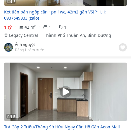
3
Kẹt tiền bán ngộp căn 1pn,1wc, 42m2 gần VSIP1 LH:
0937549833 (zalo)
1 tỷ
42 m²
1
1
Legacy Central
Thành Phố Thuận An, Bình Dương
Ánh nguyệt
Đăng 1 năm trước
8
Trả Góp 2 Triệu/Tháng Sở Hữu Ngay Căn Hộ Gần Aeon Mall