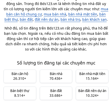
động sản. Trong đó Bds123.vn là kênh thông tin nhà đất uy
tín có lượng người tìm kiếm lớn với các chuyên mục như:
mua
bán căn hộ chung cư
,
mua bán nhà
,
bán nhà mặt tiền
,
bán
biệt thự
,
bán đất
,
đất nền dự án
,
bán nhà trọ
,
bán khách sạn
.
Nhờ đó, số tin đăng trên Bds123.vn rất phong phú, tha hồ để
bạn lựa chọn. Ngoài ra, nếu có nhu cầu đăng tin mua bán bất
động sản thì cơ hội tiếp cận với khách hàng cao, giúp giao
dịch diễn ra nhanh chóng, hiệu quả và tiết kiệm chi phí hơn
so với các hình thức quảng cáo khác.
Số lượng tin đăng tại các chuyên mục
Bán căn hộ
Bán nhà
Bán nhà mặt tiền
26.310+
70.436+
15.164+
Bán biệt thự
Bán đất
Bán đất nền dự án
8.514+
33.686+
10.324+