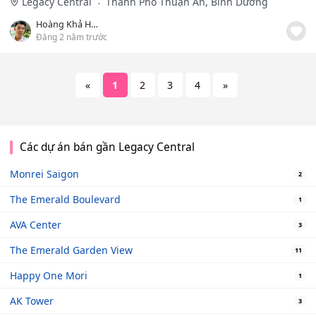
Legacy Central
Thành Phố Thuận An, Bình Dương
Hoàng Khả Huy
Đăng 2 năm trước
«
1
2
3
4
»
Các dự án bán gần Legacy Central
Monrei Saigon
2
The Emerald Boulevard
1
AVA Center
3
The Emerald Garden View
11
Happy One Mori
1
AK Tower
3