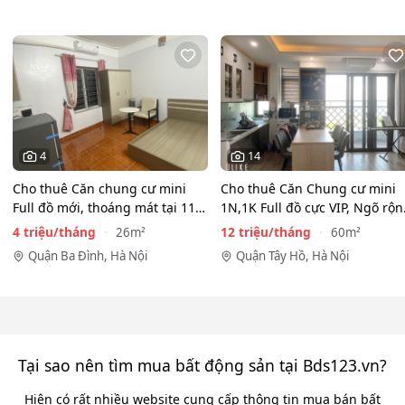
4
14
Cho thuê Căn chung cư mini
Cho thuê Căn Chung cư mini
Full đồ mới, thoáng mát tại 116
1N,1K Full đồ cực VIP, Ngõ rộ
Phan Kế Bính, Ba…
View toàn mặt hồ…
4 triệu/tháng
12 triệu/tháng
26m²
60m²
Quận Ba Đình, Hà Nội
Quận Tây Hồ, Hà Nội
Tại sao nên tìm mua bất động sản tại Bds123.vn?
Hiện có rất nhiều website cung cấp thông tin mua bán bất