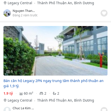
Legacy Central
Thành Phố Thuận An, Bình Dương
Nguyen Thanh Viet
Đăng 2 năm trước
9
Bán căn hộ Legacy 2PN ngay trung tâm thành phố thuận an
giá 1,9 tỷ.
1.9 tỷ
60 m²
2
2
Legacy Central
Thành Phố Thuận An, Bình Dương
Chuc Le Kim Hai