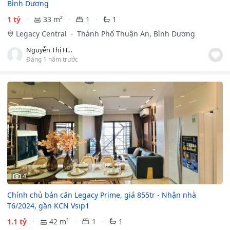
Bình Dương
1 tỷ
33 m²
1
1
Legacy Central
Thành Phố Thuận An, Bình Dương
Nguyễn Thị Huệ
Đăng 1 năm trước
4
Chính chủ bán căn Legacy Prime, giá 855tr - Nhận nhà
T6/2024, gần KCN Vsip1
1.1 tỷ
42 m²
1
1