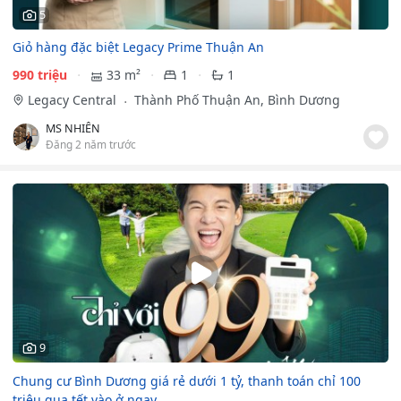
5
Giỏ hàng đặc biệt Legacy Prime Thuận An
990 triệu
33 m²
1
1
Legacy Central
Thành Phố Thuận An, Bình Dương
MS NHIÊN
Đăng 2 năm trước
9
Chung cư Bình Dương giá rẻ dưới 1 tỷ, thanh toán chỉ 100
triệu qua tết vào ở ngay