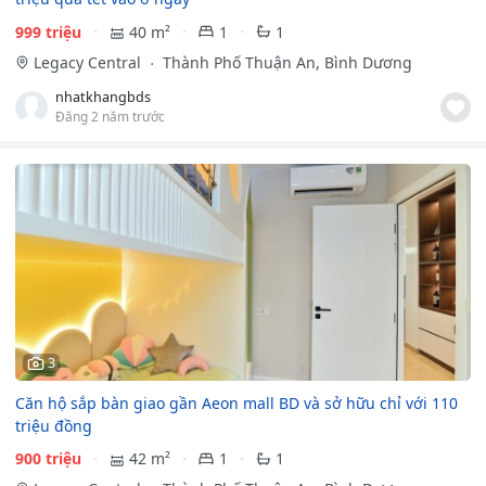
999 triệu
40 m²
1
1
Legacy Central
Thành Phố Thuận An, Bình Dương
nhatkhangbds
Đăng 2 năm trước
3
Căn hộ sắp bàn giao gần Aeon mall BD và sở hữu chỉ với 110
triệu đồng
900 triệu
42 m²
1
1