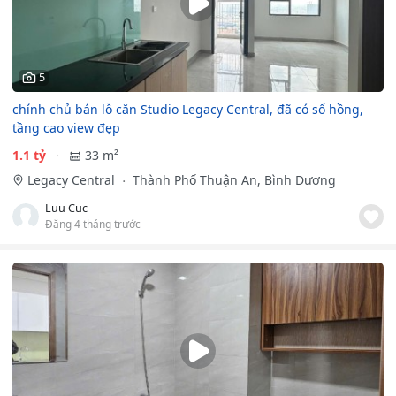
5
chính chủ bán lỗ căn Studio Legacy Central, đã có sổ hồng,
tầng cao view đẹp
1.1 tỷ
33 m²
Legacy Central
Thành Phố Thuận An, Bình Dương
Luu Cuc
Đăng 4 tháng trước