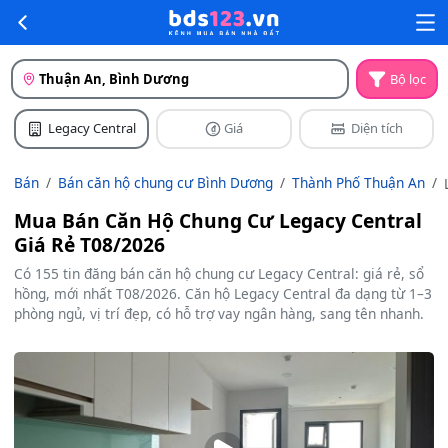
Thuận An, Bình Dương
Bộ lọc
Legacy Central
Giá
Diện tích
Bán
Bán căn hộ chung cư Bình Dương
Thành Phố Thuận An
Mua Bán Căn Hộ Chung Cư Legacy Central
Giá Rẻ T08/2026
Có 155 tin đăng bán căn hộ chung cư Legacy Central: giá rẻ, sổ
hồng, mới nhất T08/2026. Căn hộ Legacy Central đa dạng từ 1–3
phòng ngủ, vị trí đẹp, có hỗ trợ vay ngân hàng, sang tên nhanh.