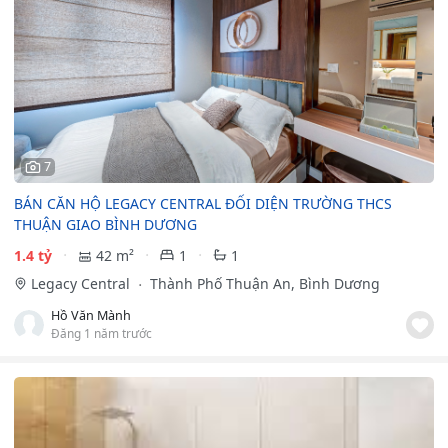
7
BÁN CĂN HỘ LEGACY CENTRAL ĐỐI DIỆN TRƯỜNG THCS
THUẬN GIAO BÌNH DƯƠNG
1.4 tỷ
42 m²
1
1
Legacy Central
Thành Phố Thuận An, Bình Dương
Hồ Văn Mành
Đăng 1 năm trước