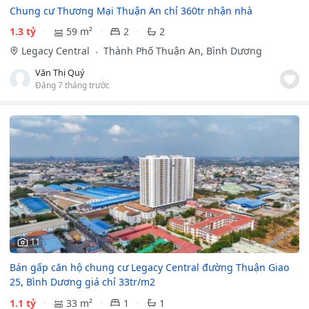
Chung cư Thương Mại Thuận An chỉ 360tr nhận nhà
1.3 tỷ
59 m²
2
2
Legacy Central
Thành Phố Thuận An, Bình Dương
Văn Thị Quý
Đăng 7 tháng trước
11
Bán gấp căn hộ chung cư Legacy Central đường Thuận Giao
25, Bình Dương giá chỉ 33tr/m2
1.1 tỷ
33 m²
1
1