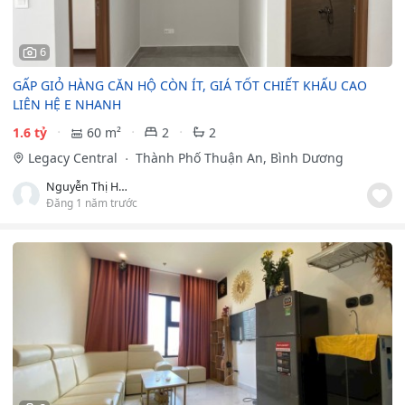
6
GẤP GIỎ HÀNG CĂN HỘ CÒN ÍT, GIÁ TỐT CHIẾT KHẤU CAO
LIÊN HỆ E NHANH
1.6 tỷ
60 m²
2
2
Legacy Central
Thành Phố Thuận An, Bình Dương
Nguyễn Thị Huệ
Đăng 1 năm trước