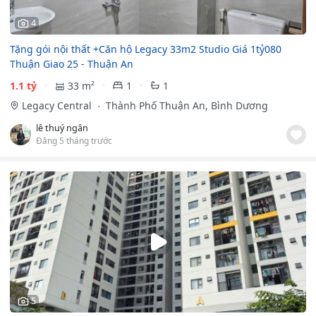
4
Tặng gói nội thất +Căn hộ Legacy 33m2 Studio Giá 1tỷ080
Thuận Giao 25 - Thuận An
1.1 tỷ
33 m²
1
1
Legacy Central
Thành Phố Thuận An, Bình Dương
lê thuý ngân
Đăng 5 tháng trước
5