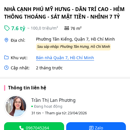
NHÀ CẠNH PHÚ MỸ HƯNG - DÂN TRÍ CAO - HẺM
THÔNG THOÁNG - SÁT MẶT TIỀN - NHỈNH 7 TỶ
7.6 tỷ
~ 100,0 triệu/m²
76 m²
Phường Tân Kiểng, Quận 7, Hồ Chí Minh
Địa chỉ:
Sau sáp nhập: Phường Tân Hưng, Hồ Chí Minh
Khu vực:
Bán nhà Quận 7, Hồ Chí Minh
Cập nhật:
2 tháng trước
Thông tin liên hệ
Trần Thị Lan Phương
Đang hoạt động
31 tin
Tham gia từ: 23/04/2026
0967045264
Zalo