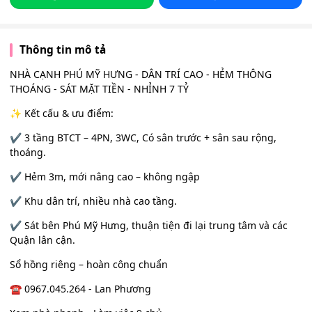
Thông tin mô tả
NHÀ CẠNH PHÚ MỸ HƯNG - DÂN TRÍ CAO - HẺM THÔNG
THOÁNG - SÁT MẶT TIỀN - NHỈNH 7 TỶ
✨ Kết cấu & ưu điểm:
✔️ 3 tầng BTCT – 4PN, 3WC, Có sân trước + sân sau rộng,
thoáng.
✔️ Hẻm 3m, mới nâng cao – không ngập
✔️ Khu dân trí, nhiều nhà cao tầng.
✔️ Sát bên Phú Mỹ Hưng, thuận tiện đi lại trung tâm và các
Quận lân cận.
Sổ hồng riêng – hoàn công chuẩn
☎️ 0967.045.264 - Lan Phương