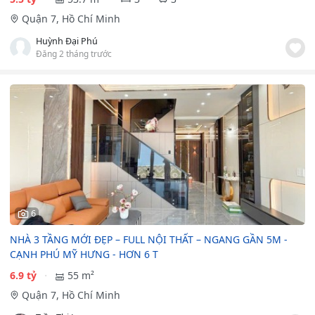
Quận 7, Hồ Chí Minh
Huỳnh Đại Phú
Đăng 2 tháng trước
6
NHÀ 3 TẦNG MỚI ĐẸP – FULL NỘI THẤT – NGANG GẦN 5M -
CẠNH PHÚ MỸ HƯNG - HƠN 6 T
6.9 tỷ
55 m²
Quận 7, Hồ Chí Minh