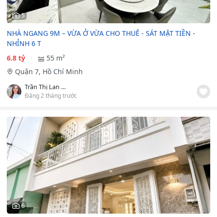
5
NHÀ NGANG 9M – VỪA Ở VỪA CHO THUÊ - SÁT MẶT TIỀN -
NHỈNH 6 T
6.8 tỷ
55 m²
Quận 7, Hồ Chí Minh
Trần Thị Lan Phương
Đăng 2 tháng trước
6