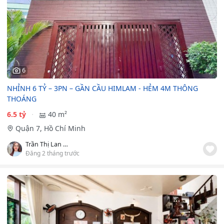
6
NHỈNH 6 TỶ – 3PN – GẦN CẦU HIMLAM - HẺM 4M THÔNG
THOÁNG
6.5 tỷ
40 m²
Quận 7, Hồ Chí Minh
Trần Thị Lan Phương
Đăng 2 tháng trước