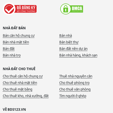
NHÀ ĐẤT BÁN
Bán căn hộ chung cư
Bán nhà
Bán nhà mặt tiền
Bán biệt thự
Bán đất
Bán đất nền dự án
Bán nhà trọ
Bán nhà hàng, khách sạn
NHÀ ĐẤT CHO THUÊ
Cho thuê căn hộ chung cư
Thuê nhà nguyên căn
Cho thuê nhà mặt tiền
Cho thuê phòng trọ
Cho thuê mặt bằng
Cho thuê văn phòng
Cho thuê kho, nhà xưởng, đất
Tìm người ở ghép
VỀ BDS123.VN