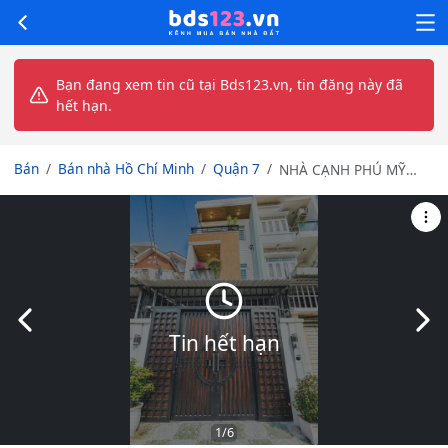
Bạn đang xem tin cũ tại Bds123.vn, tin đăng này đã
hết hạn.
Bán
Bán nhà Hồ Chí Minh
Quận 7
NHÀ CẠNH PHÚ MỸ
HƯNG - DÂN TRÍ CAO -
HẺM THÔNG THOÁNG -
SÁT MẶT TIỀN - NHỈNH
7 TỶ
Slide trước
Slid
Tin hết hạn
1
/6