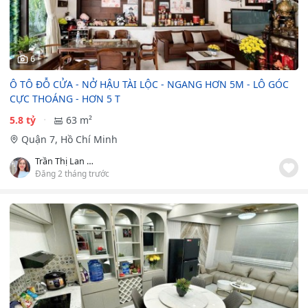
6
Ô TÔ ĐỖ CỬA - NỞ HẬU TÀI LỘC - NGANG HƠN 5M - LÔ GÓC
CỰC THOÁNG - HƠN 5 T
5.8 tỷ
63 m²
Quận 7, Hồ Chí Minh
Trần Thị Lan Phương
Đăng 2 tháng trước