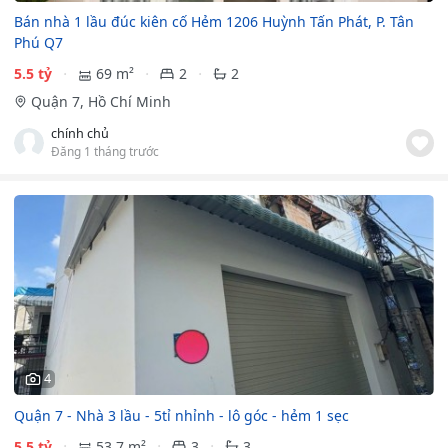
Bán nhà 1 lầu đúc kiên cố Hẻm 1206 Huỳnh Tấn Phát, P. Tân
Phú Q7
5.5 tỷ
69 m²
2
2
Quận 7, Hồ Chí Minh
chính chủ
Đăng 1 tháng trước
4
Quận 7 - Nhà 3 lầu - 5tỉ nhỉnh - lô góc - hẻm 1 sẹc
5.5 tỷ
53.7 m²
3
3