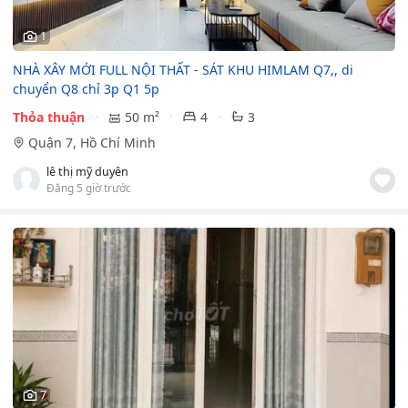
1
NHÀ XÂY MỚI FULL NỘI THẤT - SÁT KHU HIMLAM Q7,, di
chuyển Q8 chỉ 3p Q1 5p
Thỏa thuận
50 m²
4
3
Quận 7, Hồ Chí Minh
lê thị mỹ duyên
Đăng 5 giờ trước
7