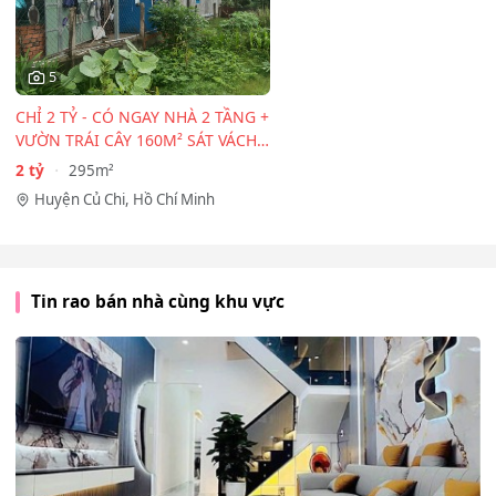
5
CHỈ 2 TỶ - CÓ NGAY NHÀ 2 TẦNG +
VƯỜN TRÁI CÂY 160M² SÁT VÁCH
TP.HCM!
2 tỷ
295m²
Huyện Củ Chi, Hồ Chí Minh
Tin rao bán nhà cùng khu vực