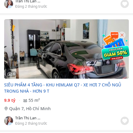
Trần Thị Lan Phương
Đăng 2 tháng trước
6
SIÊU PHẨM 4 TẦNG - KHU HIMLAM Q7 - XE HƠI 7 CHỖ NGỦ
TRONG NHÀ - HƠN 9 T
9.9 tỷ
55 m²
Quận 7, Hồ Chí Minh
Trần Thị Lan Phương
Đăng 2 tháng trước