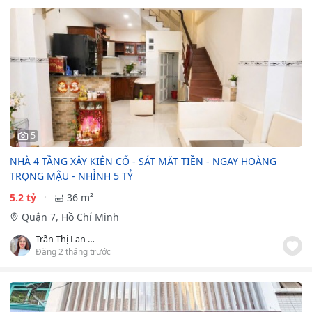
5
NHÀ 4 TẦNG XÂY KIÊN CỐ - SÁT MẶT TIỀN - NGAY HOÀNG
TRỌNG MẬU - NHỈNH 5 TỶ
5.2 tỷ
36 m²
Quận 7, Hồ Chí Minh
Trần Thị Lan Phương
Đăng 2 tháng trước