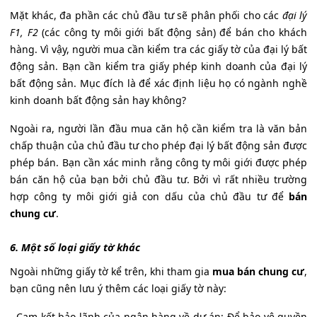
Mặt khác, đa phần các chủ đầu tư sẽ phân phối cho các
đại lý
F1, F2
(các công ty môi giới bất động sản) để bán cho khách
hàng. Vì vậy, người mua cần kiểm tra các giấy tờ của đại lý bất
động sản. Bạn cần kiểm tra giấy phép kinh doanh của đại lý
bất động sản. Mục đích là để xác định liệu họ có ngành nghề
kinh doanh bất động sản hay không?
Ngoài ra, người lần đầu mua căn hộ cần kiểm tra là văn bản
chấp thuận của chủ đầu tư cho phép đại lý bất động sản được
phép bán. Bạn cần xác minh rằng công ty môi giới được phép
bán căn hộ của bạn bởi chủ đầu tư. Bởi vì rất nhiều trường
hợp công ty môi giới giả con dấu của chủ đầu tư để
bán
chung cư
.
6. Một số loại giấy tờ khác
Ngoài những giấy tờ kể trên, khi tham gia
mua bán chung cư
,
bạn cũng nên lưu ý thêm các loại giấy tờ này:
- Cam kết bảo lãnh của ngân hàng về dự án: Để bảo vệ quyền