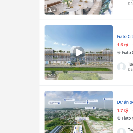
Đă
4
Fiato C
1.6 tỷ
Fiato 
Tu
Đă
9
Dự án s
1.7 tỷ
Fiato 
Tu