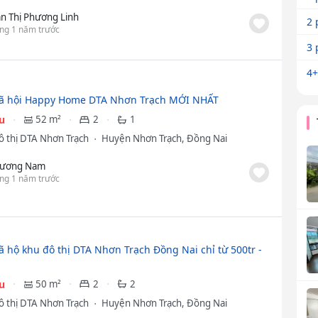
ần Thị Phương Linh
2 
ng 1 năm trước
3 
4+
ã hội Happy Home DTA Nhơn Trạch MỚI NHẤT
ệu
52 m²
2
1
ô thị DTA Nhơn Trạch
Huyện Nhơn Trạch, Đồng Nai
ương Nam
ng 1 năm trước
ã hộ khu đô thị DTA Nhơn Trạch Đồng Nai chỉ từ 500tr -
ệu
50 m²
2
2
ô thị DTA Nhơn Trạch
Huyện Nhơn Trạch, Đồng Nai