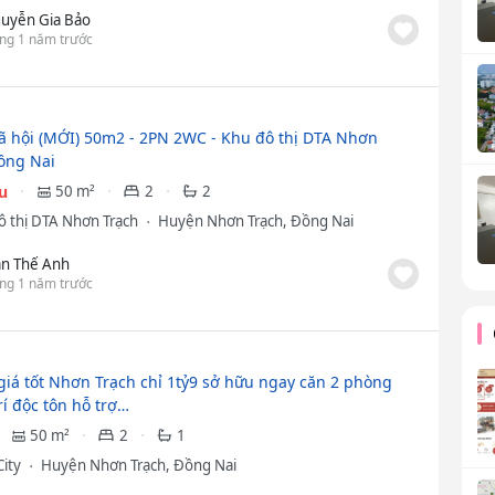
uyễn Gia Bảo
ng 1 năm trước
ã hội (MỚI) 50m2 - 2PN 2WC - Khu đô thị DTA Nhơn
ồng Nai
ệu
50 m²
2
2
ô thị DTA Nhơn Trạch
Huyện Nhơn Trạch, Đồng Nai
ần Thế Anh
ng 1 năm trước
giá tốt Nhơn Trạch chỉ 1tỷ9 sở hữu ngay căn 2 phòng
rí độc tôn hỗ trợ…
50 m²
2
1
City
Huyện Nhơn Trạch, Đồng Nai