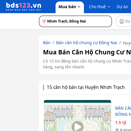
Mua bán
Cho thuê
Dự án
Nhơn Trạch, Đồng Nai
Dự
Bán
Bán căn hộ chung cư Đồng Nai
Huy
Mua Bán Căn Hộ Chung Cư Nh
Có 15 tin đăng bán căn hộ chung cư Nhơn Trạch
hàng, sang tên nhanh.
15 căn hộ bán tại Huyện Nhơn Trạch
BÁN CĂ
ĐỒNG N
1.5 tỷ
K-Ho