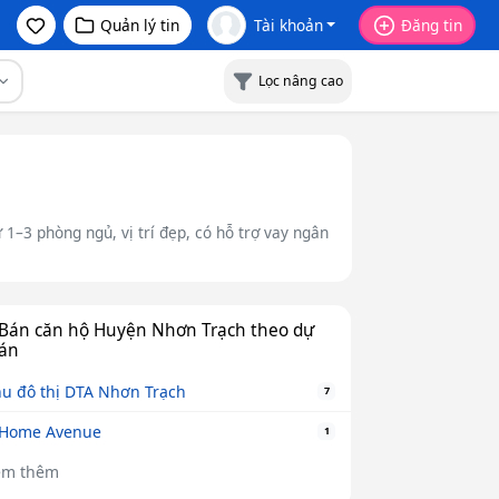
Quản lý tin
Tài khoản
Đăng tin
Lọc nâng cao
1–3 phòng ngủ, vị trí đẹp, có hỗ trợ vay ngân
Bán căn hộ Huyện Nhơn Trạch theo dự
án
u đô thị DTA Nhơn Trạch
7
-Home Avenue
1
em thêm