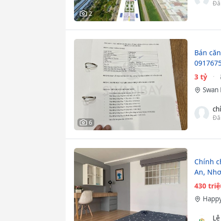
Đă
2
Bán căn
091767
3 tỷ
Swan 
ch
Đă
6
Chính c
An, Nhơ
430 tri
Happ
Lê