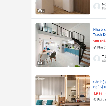
Ng
Đă
9
Nhà ở x
Trạch Đ
500 tri
Khu đ
Tr
Đă
5
Căn hộ 
ngủ vị t
1.9 tỷ
Fiato 