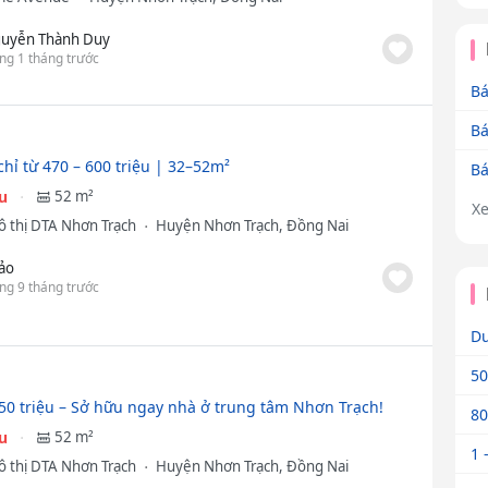
uyễn Thành Duy
ng 1 tháng trước
Bá
Bá
chỉ từ 470 – 600 triệu | 32–52m²
Bá
ệu
52 m²
X
ô thị DTA Nhơn Trạch
Huyện Nhơn Trạch, Đồng Nai
ảo
ng 9 tháng trước
Dư
50
150 triệu – Sở hữu ngay nhà ở trung tâm Nhơn Trạch!
80
ệu
52 m²
1 
ô thị DTA Nhơn Trạch
Huyện Nhơn Trạch, Đồng Nai