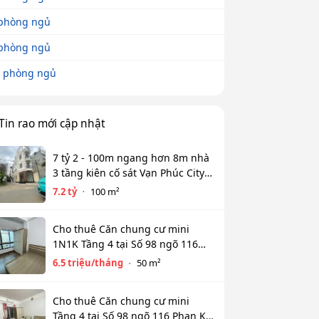
phòng ngủ
phòng ngủ
 phòng ngủ
Tin rao mới cập nhật
7 tỷ 2 - 100m ngang hơn 8m nhà
3 tầng kiên cố sát Vạn Phúc City -
HẺM XE HƠI TỚI CỬA
7.2 tỷ
100 m²
Cho thuê Căn chung cư mini
1N1K Tầng 4 tại Số 98 ngõ 116
Phan Kế Bính, Ba Đình. Chỉ 6.5tr
6.5 triệu/tháng
50 m²
Cho thuê Căn chung cư mini
Tầng 4 tại Số 98 ngõ 116 Phan Kế