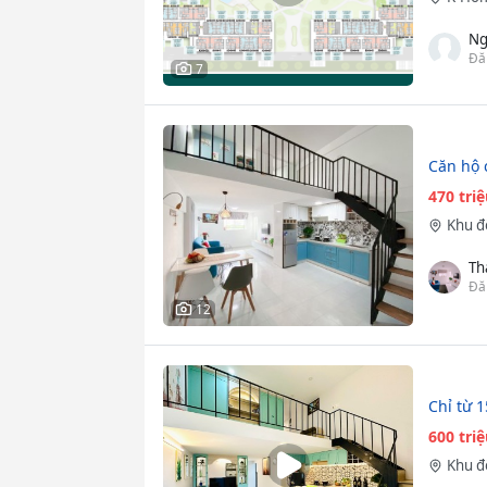
Ng
Đă
7
Căn hộ 
470 tri
Khu đ
Th
Đă
12
Chỉ từ 
600 tri
Khu đ