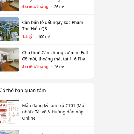
Bính, Cống Vị, Ba Đình. Chỉ 4tr
4 triệu/tháng
26 m²
Cần bán lô đất ngay kdc Phạm
Thế Hiển Q8
1.5 tỷ
100 m²
Cho thuê Căn chung cư mini Full
đồ mới, thoáng mát tại 116 Phan
Kế Bính, Ba Đình. Chỉ 4 tr
4 triệu/tháng
26 m²
Có thể bạn quan tâm
Mẫu đăng ký tạm trú CT01 (Mới
nhất): Tải về & Hướng dẫn nộp
Online