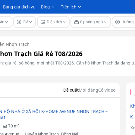
Bảng giá dịch vụ
Blog
Tiện ích
 án
Giá
Diện tích
0 phòng ngủ
Hướng
ện Nhơn Trạch
ơn Trạch Giá Rẻ T08/2026
: giá rẻ, sổ hồng, mới nhất T08/2026. Căn hộ Nhơn Trạch đa dạng từ 
Đề xuất
Mới đăng
Có video
Kh
N HỘ NHÀ Ở XÃ HỘI K-HOME AVENUE NHƠN TRẠCH –
K
AI
70 m²
X
me Avenue
Huyện Nhơn Trạch, Đồng Nai