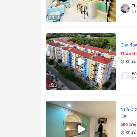
Th
Đă
14
Giai đo
Thỏa t
Khu đ
Ph
Đă
3
Nhà Ở X
Lai
500 tri
Khu đ