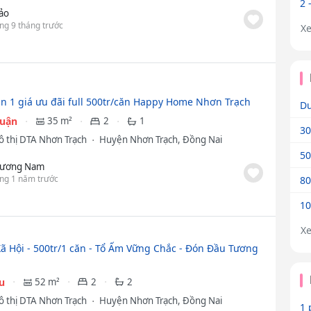
2 
ảo
ng 9 tháng trước
X
ạn 1 giá ưu đãi full 500tr/căn Happy Home Nhơn Trạch
Dư
huận
35 m²
2
1
30
ô thị DTA Nhơn Trạch
Huyện Nhơn Trạch, Đồng Nai
50
ương Nam
ng 1 năm trước
80
10
X
ã Hội - 500tr/1 căn - Tổ Ấm Vững Chắc - Đón Đầu Tương
ệu
52 m²
2
2
ô thị DTA Nhơn Trạch
Huyện Nhơn Trạch, Đồng Nai
1 