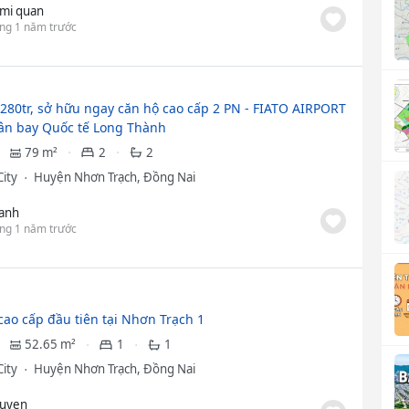
mi quan
ng 1 năm trước
 280tr, sở hữu ngay căn hộ cao cấp 2 PN - FIATO AIRPORT
Sân bay Quốc tế Long Thành
79 m²
2
2
City
Huyện Nhơn Trạch, Đồng Nai
anh
ng 1 năm trước
cao cấp đầu tiên tại Nhơn Trạch 1
52.65 m²
1
1
City
Huyện Nhơn Trạch, Đồng Nai
uyen