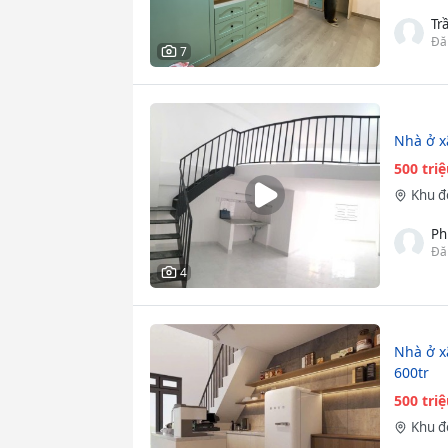
Tr
Đă
7
Nhà ở x
500 tri
Khu đ
Ph
Đă
4
Nhà ở x
600tr
500 tri
Khu đ