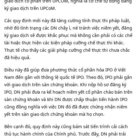
giao dịch cổ phần trên UPCOM, nghĩa là cơ chế tự động đăng
ký giao dịch trên UPCoM.
Các quy định mới này đã tăng cường tính thực thi pháp luật,
nhờ đó tình trạng các DN chây ì, né tránh việc niêm yết, đăng
ký giao dịch sẽ được khắc phục mà không cần phải có các chế
tài hoặc thực hiện các biện pháp cưỡng chế thực thi khác.
Thực tế cho thấy các giải pháp cưỡng chế thực thi chưa chắc
đã hiệu quả.
Điều này đã giúp đưa phương thức cổ phần hóa IPO ở Việt
Nam đến gần với thông lệ quốc tế IPO. Theo đó, IPO phải gắn
với giao dịch trên sàn chứng khoán. Khi nộp hồ sơ đăng ký
IPO, DN phải đưa ra kế hoạch niêm yết cổ phần chào bán trên
sàn chứng khoán và khi DN được chấp thuận tiến hành IPO
cũng đồng nghĩa với việc DN đó đã được chứng nhận niêm
yết trên sàn giao dịch chứng khoán mà họ chọn.
Bên cạnh đó, quy định này cũng bám sát tiến trình cải cách
thủ tục hành chính của Chính phủ. Trước đây, DN phải trải