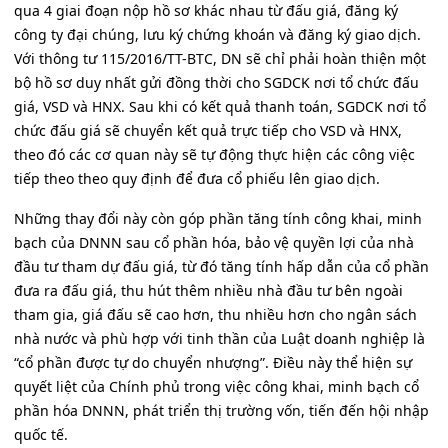
qua 4 giai đoạn nộp hồ sơ khác nhau từ đấu giá, đăng ký
công ty đại chúng, lưu ký chứng khoán và đăng ký giao dịch.
Với thông tư 115/2016/TT-BTC, DN sẽ chỉ phải hoàn thiện một
bộ hồ sơ duy nhất gửi đồng thời cho SGDCK nơi tổ chức đấu
giá, VSD và HNX. Sau khi có kết quả thanh toán, SGDCK nơi tổ
chức đấu giá sẽ chuyển kết quả trực tiếp cho VSD và HNX,
theo đó các cơ quan này sẽ tự động thực hiện các công việc
tiếp theo theo quy định để đưa cổ phiếu lên giao dịch.
Những thay đổi này còn góp phần tăng tính công khai, minh
bạch của DNNN sau cổ phần hóa, bảo vệ quyền lợi của nhà
đầu tư tham dự đấu giá, từ đó tăng tính hấp dẫn của cổ phần
đưa ra đấu giá, thu hút thêm nhiều nhà đầu tư bên ngoài
tham gia, giá đấu sẽ cao hơn, thu nhiều hơn cho ngân sách
nhà nước và phù hợp với tinh thần của Luật doanh nghiệp là
“cổ phần được tự do chuyển nhượng”. Điều này thể hiện sự
quyết liệt của Chính phủ trong việc công khai, minh bạch cổ
phần hóa DNNN, phát triển thị trường vốn, tiến đến hội nhập
quốc tế.