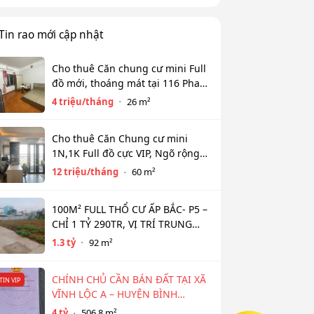
Tin rao mới cập nhật
Cho thuê Căn chung cư mini Full
đồ mới, thoáng mát tại 116 Phan
Kế Bính, Ba Đình. Chỉ 4 tr
4 triệu/tháng
26 m²
Cho thuê Căn Chung cư mini
1N,1K Full đồ cực VIP, Ngõ rộng
View toàn mặt hồ Tây. Chỉ 12tr
12 triệu/tháng
60 m²
100M² FULL THỔ CƯ ẤP BẮC- P5 –
CHỈ 1 TỶ 290TR, VỊ TRÍ TRUNG
TÂM NGÂN HÀNG HỖ TRỢ 800TR
1.3 tỷ
92 m²
CHÍNH CHỦ CẦN BÁN ĐẤT TẠI XÃ
TIN VIP
VĨNH LỘC A – HUYỆN BÌNH
CHÁNH
4 tỷ
506.8 m²