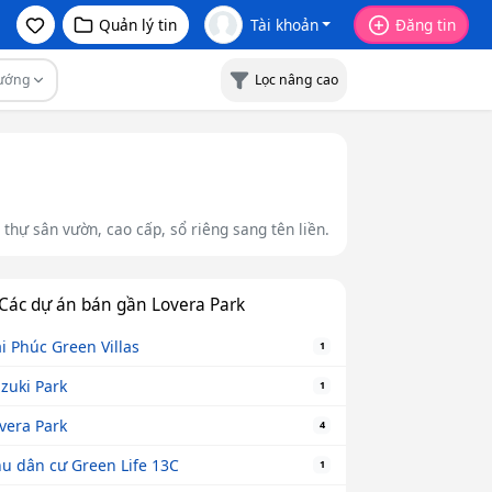
Quản lý tin
Tài khoản
Đăng tin
ướng
Lọc nâng cao
 thự sân vườn, cao cấp, sổ riêng sang tên liền.
Các dự án bán gần Lovera Park
i Phúc Green Villas
1
zuki Park
1
vera Park
4
u dân cư Green Life 13C
1