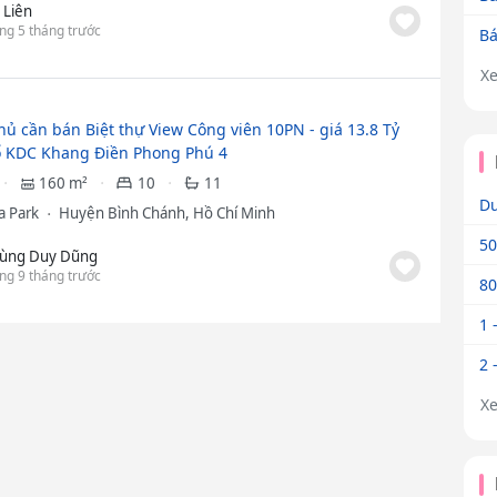
ị Liên
ng 5 tháng trước
Bá
X
hủ cần bán Biệt thự View Công viên 10PN - giá 13.8 Tỷ
ổ KDC Khang Điền Phong Phú 4
160 m²
10
11
Dư
a Park
Huyện Bình Chánh, Hồ Chí Minh
50
ùng Duy Dũng
ng 9 tháng trước
80
1 
2 
X