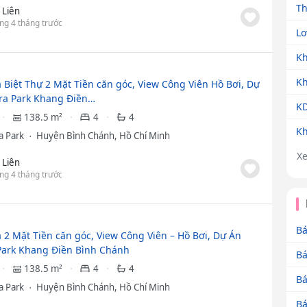
T
ị Liên
ng 4 tháng trước
Lo
Kh
Kh
 Biệt Thự 2 Mặt Tiền căn góc, View Công Viên Hồ Bơi, Dự
ra Park Khang Điền…
KD
138.5 m²
4
4
Kh
a Park
Huyện Bình Chánh, Hồ Chí Minh
X
ị Liên
ng 4 tháng trước
Bá
 2 Mặt Tiền căn góc, View Công Viên – Hồ Bơi, Dự Án
Park Khang Điền Bình Chánh
Bá
138.5 m²
4
4
Bá
a Park
Huyện Bình Chánh, Hồ Chí Minh
Bá