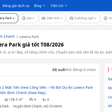
Bảng giá dịch vụ
Blog
Tiện ích
era Park
Giá
Diện tích
0 phòng ngủ
H
nh Chánh
Lovera Park
era Park giá tốt T08/2026
 rẻ, vị trí đẹp, sổ hồng chính chủ. Chuyên bán nhà liền kề dự án, biệt
Đề xuất
Mới đăng
Có video
Đạ
 2 Mặt Tiền View Công Viên – Hồ Bơi Dự Án Lovera Park
Mi
iền Bình Chánh (View Đẹp)
Lo
138.5 m²
4
4
Kh
a Park
Huyện Bình Chánh, Hồ Chí Minh