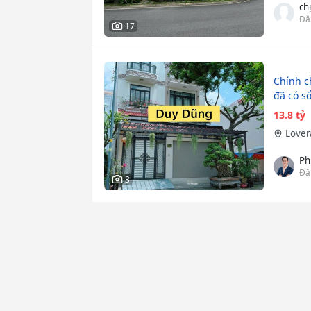
ch
Đă
17
Chính c
đã có s
13.8 tỷ
Lover
Ph
Đă
3