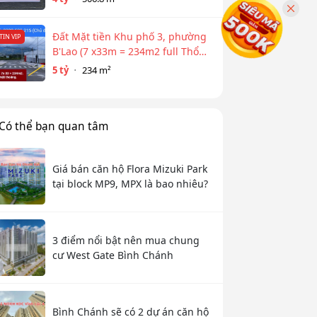
Đất Mặt tiền Khu phố 3, phường
TIN VIP
B'Lao (7 x33m = 234m2 full Thổ
cư)
5 tỷ
234 m²
Có thể bạn quan tâm
Giá bán căn hộ Flora Mizuki Park
tại block MP9, MPX là bao nhiêu?
3 điểm nổi bật nên mua chung
cư West Gate Bình Chánh
Bình Chánh sẽ có 2 dự án căn hộ