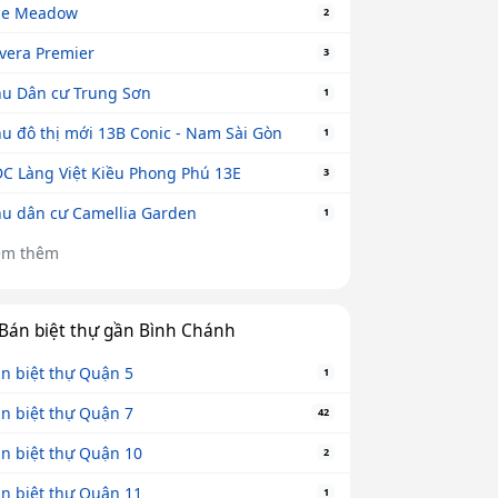
he Meadow
2
vera Premier
3
u Dân cư Trung Sơn
1
u đô thị mới 13B Conic - Nam Sài Gòn
1
C Làng Việt Kiều Phong Phú 13E
3
u dân cư Camellia Garden
1
em thêm
Bán biệt thự gần Bình Chánh
n biệt thự Quận 5
1
n biệt thự Quận 7
42
n biệt thự Quận 10
2
n biệt thự Quận 11
1