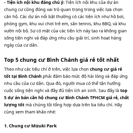
- Tiện ích nội khu đáng chú ý:
Tiện ích nội khu của dự án
chung cư cũng đóng vai trò quan trọng trong việc lựa chọn
căn hộ. Các dự án nổi bật thường có các tiện ích như hồ bơi,
phòng gym, khu vui chơi trẻ em, sân tennis, khu BBQ, và khu
vườn nội bộ. Sự có mặt của các tiện ích này tạo ra không gian
sống tiện nghi và đáp ứng nhu cầu giải trí, sinh hoạt hàng
ngày của cư dân.
Top 5 chung cư Bình Chánh giá rẻ tốt nhất
Theo như các tiêu chí ở trên, việc lựa chọn
chung cư giá rẻ
tốt tại Bình Chánh
phải đảm bảo mức độ hài lòng và đáp ứng
nhu cầu của cư dân. Qua đó, người mua có thể tận hưởng
cuộc sống tiện nghi và đầy đủ tiện ích an sinh. Sau đây là
top
5 dự án bán căn hộ chung cư Bình Chánh TPHCM giá rẻ, chất
lượng tốt
mà chúng tôi tổng hợp dựa trên ba tiêu chí. Hãy
cùng xem tham khảo nhé:
1. Chung cư Mizuki Park