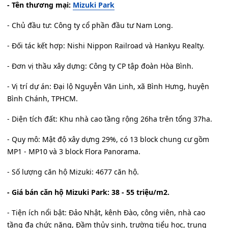
- Tên thương mại:
Mizuki Park
- Chủ đầu tư: Công ty cổ phần đầu tư Nam Long.
- Đối tác kết hợp: Nishi Nippon Railroad và Hankyu Realty.
- Đơn vị thầu xây dựng: Công ty CP tập đoàn Hòa Bình.
- Vị trí dự án: Đại lộ Nguyễn Văn Linh, xã Bình Hưng, huyện
Bình Chánh, TPHCM.
- Diện tích đất: Khu nhà cao tầng rộng 26ha trên tổng 37ha.
- Quy mô: Mật độ xây dựng 29%, có 13 block chung cư gồm
MP1 - MP10 và 3 block Flora Panorama.
- Số lượng căn hộ Mizuki: 4677 căn hộ.
- Giá bán căn hộ Mizuki Park: 38 - 55 triệu/m2.
- Tiện ích nổi bật: Đảo Nhật, kênh Đào, công viên, nhà cao
tầng đa chức năng, Đầm thủy sinh, trường tiểu học, trung