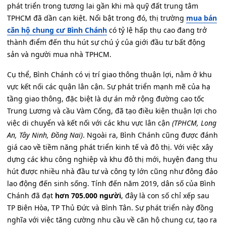
phát triển trong tương lai gần khi mà quỹ đất trung tâm
TPHCM đã dần cạn kiệt. Nổi bật trong đó, thị trường
mua bán
căn hộ chung cư Bình Chánh
có tỷ lệ hấp thụ cao đang trở
thành điểm đến thu hút sự chú ý của giới đầu tư bất động
sản và người mua nhà TPHCM.
Cụ thể, Bình Chánh có vị trí giao thông thuận lợi, nằm ở khu
vực kết nối các quận lân cận. Sự phát triển mạnh mẽ của hạ
tầng giao thông, đặc biệt là dự án mở rộng đường cao tốc
Trung Lương và cầu Vàm Cống, đã tạo điều kiện thuận lợi cho
việc di chuyển và kết nối với các khu vực lân cận
(TPHCM, Long
An, Tây Ninh, Đồng Nai)
. Ngoài ra, Bình Chánh cũng được đánh
giá cao về tiềm năng phát triển kinh tế và đô thị. Với việc xây
dựng các khu công nghiệp và khu đô thị mới, huyện đang thu
hút được nhiều nhà đầu tư và công ty lớn cũng như đông đảo
lao động đến sinh sống. Tính đến năm 2019, dân số của Bình
Chánh đã đạt
hơn 705.000 người
, đây là con số chỉ xếp sau
TP Biên Hòa, TP Thủ Đức và Bình Tân. Sự phát triển này đồng
nghĩa với việc tăng cường nhu cầu về căn hộ chung cư, tạo ra