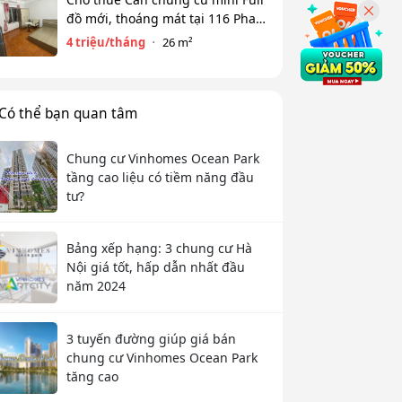
đồ mới, thoáng mát tại 116 Phan
Kế Bính, Ba Đình. Chỉ 4 tr
4 triệu/tháng
26 m²
Có thể bạn quan tâm
Chung cư Vinhomes Ocean Park
tầng cao liệu có tiềm năng đầu
tư?
Bảng xếp hạng: 3 chung cư Hà
Nội giá tốt, hấp dẫn nhất đầu
năm 2024
3 tuyến đường giúp giá bán
chung cư Vinhomes Ocean Park
tăng cao