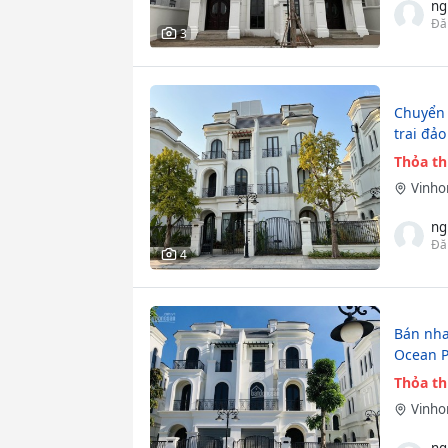
ng
Đă
3
Chuyển 
trai đả
Thỏa t
Vinho
ng
Đă
4
Bán nha
Ocean P
Thỏa t
Vinho
ng