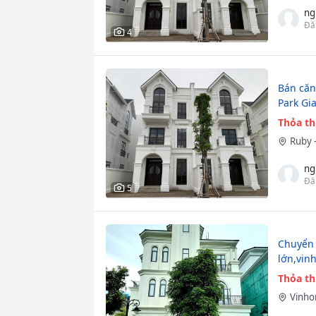
ng
Đă
4
Bán căn
Park Gi
Thỏa t
Ruby 
ng
Đă
5
Chuyển 
lớn,vin
Thỏa t
Vinho