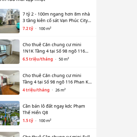
7 tỷ 2 - 100m ngang hơn 8m nhà
3 tầng kiên cố sát Vạn Phúc City -
HẺM XE HƠI TỚI CỬA
7.2 tỷ
100 m²
Cho thuê Căn chung cư mini
1N1K Tầng 4 tại Số 98 ngõ 116
Phan Kế Bính, Ba Đình. Chỉ 6.5tr
6.5 triệu/tháng
50 m²
Cho thuê Căn chung cư mini
Tầng 4 tại Số 98 ngõ 116 Phan Kế
Bính, Cống Vị, Ba Đình. Chỉ 4tr
4 triệu/tháng
26 m²
Cần bán lô đất ngay kdc Phạm
Thế Hiển Q8
1.5 tỷ
100 m²
Cho thuê Căn chung cư mini Full