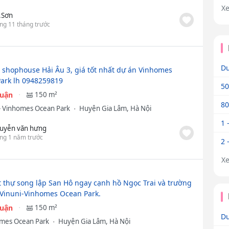
X
.Sơn
ng 11 tháng trước
Dư
 shophouse Hải Âu 3, giá tốt nhất dự án Vinhomes
ark lh 0948259819
50
huận
150 m²
80
- Vinhomes Ocean Park
Huyện Gia Lâm, Hà Nội
1 
uyễn văn hưng
ng 1 năm trước
2 
X
t thự song lập San Hô ngay cạnh hồ Ngọc Trai và trường
 Vinuni-Vinhomes Ocean Park.
huận
150 m²
Dư
mes Ocean Park
Huyện Gia Lâm, Hà Nội