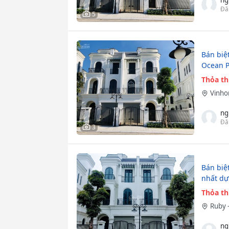
Đă
5
Bán biệ
Ocean P
Thỏa t
Vinho
ng
Đă
3
Bán biệ
nhất dự
Thỏa t
Ruby 
ng