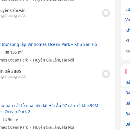
Eu
uyễn Cẩm Vân
ng 2 tháng trước
Vi
Kh
Kh
t thự song lập Vinhomes Ocean Park – Khu San Hô
X
135 m²
mes Ocean Park
Huyện Gia Lâm, Hà Nội
nh Điều BĐS
ng 9 tháng trước
Bá
Bá
Bá
hủ bán cắt lỗ nhà liền kề Hải Âu 07 căn xẻ khe,96M –
s Ocean Park 2.
Bá
96 m²
Bá
mes Ocean Park
Huyện Gia Lâm, Hà Nội