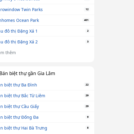
rowindow Twin Parks
12
nhomes Ocean Park
401
u đô thị Đặng Xá 1
2
u đô thị Đặng Xá 2
3
em thêm
Bán biệt thự gần Gia Lâm
n biệt thự Ba Đình
22
n biệt thự Bắc Từ Liêm
29
n biệt thự Cầu Giấy
29
n biệt thự Đống Đa
9
n biệt thự Hai Bà Trưng
8