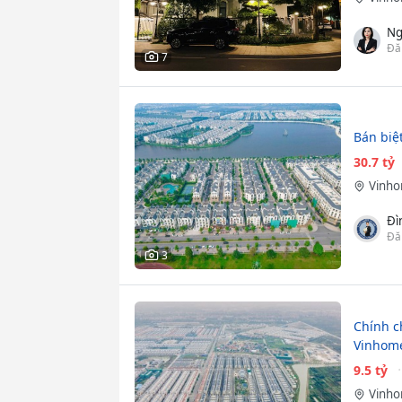
Ng
Đă
7
Bán biệ
30.7 tỷ
Vinho
Đì
Đă
3
Chính c
Vinhome
9.5 tỷ
Vinho