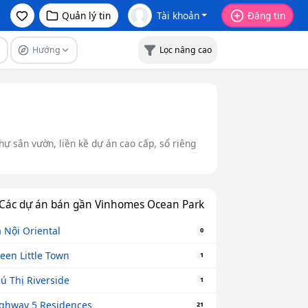
Quản lý tin
Tài khoản
Đăng tin
Hướng
Lọc nâng cao
hự sân vườn, liền kề dự án cao cấp, sổ riêng
Các dự án bán gần Vinhomes Ocean Park
 Nội Oriental
0
een Little Town
1
ú Thị Riverside
1
ghway 5 Residences
21