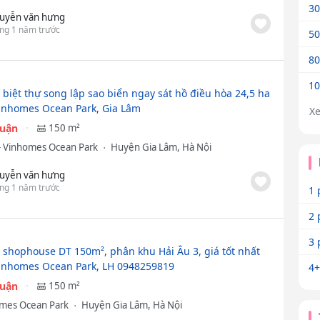
30
uyễn văn hưng
ng 1 năm trước
50
80
10
 biệt thự song lập sao biển ngay sát hồ điều hòa 24,5 ha
inhomes Ocean Park, Gia Lâm
X
huận
150 m²
- Vinhomes Ocean Park
Huyện Gia Lâm, Hà Nội
uyễn văn hưng
ng 1 năm trước
1 
2 
3 
 shophouse DT 150m², phân khu Hải Âu 3, giá tốt nhất
inhomes Ocean Park, LH 0948259819
4+
huận
150 m²
mes Ocean Park
Huyện Gia Lâm, Hà Nội