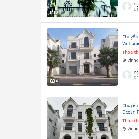
ng
Đă
3
Chuyển 
Vinhome
Thỏa t
Vinho
ng
Đă
4
Chuyển 
Ocean P
Thỏa t
Vinho