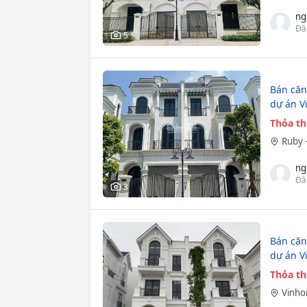
ng
Đă
5
Bán căn
dự án V
Thỏa t
Ruby 
ng
Đă
3
Bán căn
dự án V
Thỏa t
Vinho