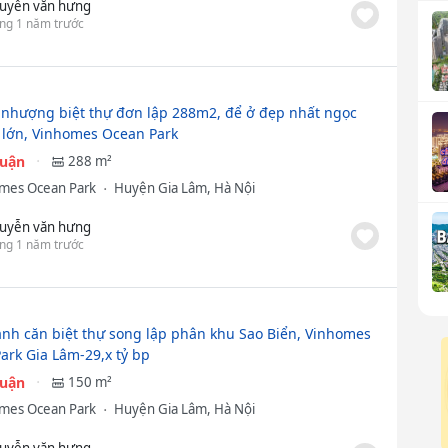
uyễn văn hưng
ng 1 năm trước
nhượng biệt thự đơn lập 288m2, để ở đẹp nhất ngọc
o lớn, Vinhomes Ocean Park
huận
288 m²
mes Ocean Park
Huyện Gia Lâm, Hà Nội
uyễn văn hưng
ng 1 năm trước
nh căn biệt thự song lập phân khu Sao Biển, Vinhomes
ark Gia Lâm-29,x tỷ bp
huận
150 m²
mes Ocean Park
Huyện Gia Lâm, Hà Nội
uyễn văn hưng