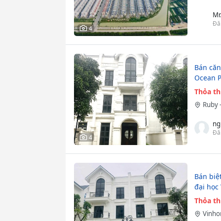
Mr
Đă
4
Bán căn
Ocean P
Thỏa t
Ruby 
ng
Đă
4
Bán biệ
đại học
Thỏa t
Vinho