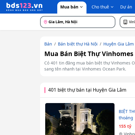
Mua bán
Cho thuê
Dự án
Gia Lâm, Hà Nội
Vi
Bán
Bán biệt thự Hà Nội
Huyện Gia Lâm
Mua Bán Biệt Thự Vinhomes O
Có 401 tin đăng mua bán biệt thự Vinhomes Ocea
sang tên nhanh tại Vinhomes Ocean Park.
401 biệt thự bán tại Huyện Gia Lâm
BIỆT TH
thoáng 
155 tỷ
Vinho