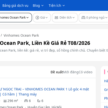
Bảng giá dịch vụ
Blog
Tiện ích
nhomes Ocean Park
Giá
Diện tích
0 phòng ngủ
Vinhomes Ocean Park
cean Park, Liền Kề Giá Rẻ T08/2026
n Park, liền kề: giá rẻ, vị trí đẹp, sổ hồng chính chủ. Chuyên biệt t
Đề xuất
Mới đăng
Có video
Hà
Ự NGỌC TRAI – VINHOMES OCEAN PARK 1 Lô góc 4 mặt
Gr
| Có hầm | Thang máy
Ph
296 m²
6
6
Hi
mes Ocean Park
Huyện Gia Lâm, Hà Nội