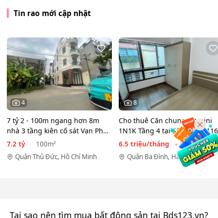
Tin rao mới cập nhật
4
8
7 tỷ 2 - 100m ngang hơn 8m
Cho thuê Căn chung cư mini
nhà 3 tầng kiên cố sát Vạn Phúc
1N1K Tầng 4 tại Số 98 ngõ 116
City - HẺM XE HƠI…
Phan Kế Bính, Ba Đình.…
7.2 tỷ
6.5 triệu/tháng
100m²
50m²
Quận Thủ Đức, Hồ Chí Minh
Quận Ba Đình, Hà Nội
Tại sao nên tìm mua bất động sản tại Bds123.vn?