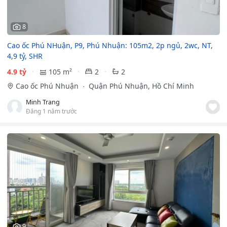
8
Cao ốc Phú NHuận, P9, Phú Nhuận: 105m2, 2p ngủ, 2wc, NT,
4,9 tỷ, SHR
4.9 tỷ
105 m²
2
2
Cao ốc Phú Nhuận
Quận Phú Nhuận, Hồ Chí Minh
Minh Trang
Đăng 1 năm trước
9