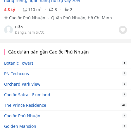
hồng riêng, ngân hàng hỗ trợ vay 70%
4.8 tỷ
110 m²
3
2
Cao ốc Phú Nhuận
Quận Phú Nhuận, Hồ Chí Minh
Hiền
Đăng 2 năm trước
Các dự án bán gần Cao ốc Phú Nhuận
Botanic Towers
1
PN-Techcons
6
Orchard Park View
3
Cao ốc Satra - Eximland
3
The Prince Residence
49
Cao ốc Phú Nhuận
4
Golden Mansion
3