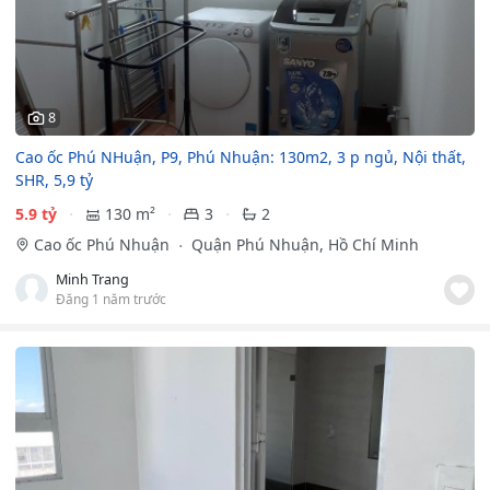
8
Cao ốc Phú NHuận, P9, Phú Nhuận: 130m2, 3 p ngủ, Nội thất,
SHR, 5,9 tỷ
5.9 tỷ
130 m²
3
2
Cao ốc Phú Nhuận
Quận Phú Nhuận, Hồ Chí Minh
Minh Trang
Đăng 1 năm trước