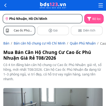
Phú Nhuận, Hồ Chí Minh
Bộ lọc
Cao ốc Phú
Giá
Diện tích
Nhuận
Bán
Bán căn hộ chung cư Hồ Chí Minh
Quận Phú Nhuận
Cao
ốc
Mua Bán Căn Hộ Chung Cư Cao ốc Phú
Phú
Nhuận Giá Rẻ T08/2026
Nh
Có 4 tin đăng bán căn hộ chung cư Cao ốc Phú Nhuận: giá rẻ, sổ
hồng, mới nhất T08/2026. Căn hộ Cao ốc Phú Nhuận đa dạng từ
1–3 phòng ngủ, vị trí đẹp, có hỗ trợ vay ngân hàng, sang tên
nhanh.