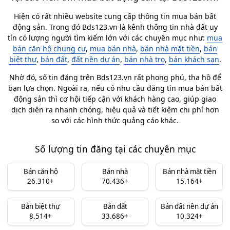
Hiện có rất nhiều website cung cấp thông tin mua bán bất
động sản. Trong đó Bds123.vn là kênh thông tin nhà đất uy
tín có lượng người tìm kiếm lớn với các chuyên mục như:
mua
bán căn hộ chung cư
,
mua bán nhà
,
bán nhà mặt tiền
,
bán
biệt thự
,
bán đất
,
đất nền dự án
,
bán nhà trọ
,
bán khách sạn
.
Nhờ đó, số tin đăng trên Bds123.vn rất phong phú, tha hồ để
bạn lựa chọn. Ngoài ra, nếu có nhu cầu đăng tin mua bán bất
động sản thì cơ hội tiếp cận với khách hàng cao, giúp giao
dịch diễn ra nhanh chóng, hiệu quả và tiết kiệm chi phí hơn
so với các hình thức quảng cáo khác.
Số lượng tin đăng tại các chuyên mục
Bán căn hộ
Bán nhà
Bán nhà mặt tiền
26.310+
70.436+
15.164+
Bán biệt thự
Bán đất
Bán đất nền dự án
8.514+
33.686+
10.324+