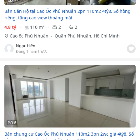
Bán Căn Hộ tại Cao Ốc Phú Nhuận 2pn 110m2 4tỷ8. Sổ hồng
riêng, tầng cao view thoáng mát
4.8 tỷ
110 m²
2
2
Cao ốc Phú Nhuận
Quận Phú Nhuận, Hồ Chí Minh
Ngọc Hiền
Đăng 1 năm trước
9
Bán chung cư Cao Ốc Phú Nhuận 110m2 3pn 2wc giá 4tỷ8. Sổ