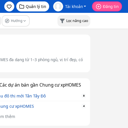
Quản lý tin
Tài khoản
Đăng tin
Hướng
Lọc nâng cao
ES đa dạng từ 1–3 phòng ngủ, vị trí đẹp, có
Các dự án bán gần Chung cư xpHOMES
u đô thị mới Tân Tây Đô
8
hung cư xpHOMES
4
em thêm