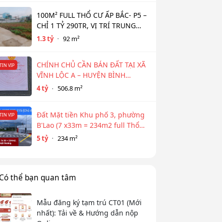
100M² FULL THỔ CƯ ẤP BẮC- P5 –
CHỈ 1 TỶ 290TR, VỊ TRÍ TRUNG
TÂM NGÂN HÀNG HỖ TRỢ 800TR
1.3 tỷ
92 m²
CHÍNH CHỦ CẦN BÁN ĐẤT TẠI XÃ
TIN VIP
VĨNH LỘC A – HUYỆN BÌNH
CHÁNH
4 tỷ
506.8 m²
Đất Mặt tiền Khu phố 3, phường
TIN VIP
B'Lao (7 x33m = 234m2 full Thổ
cư)
5 tỷ
234 m²
Có thể bạn quan tâm
Mẫu đăng ký tạm trú CT01 (Mới
nhất): Tải về & Hướng dẫn nộp