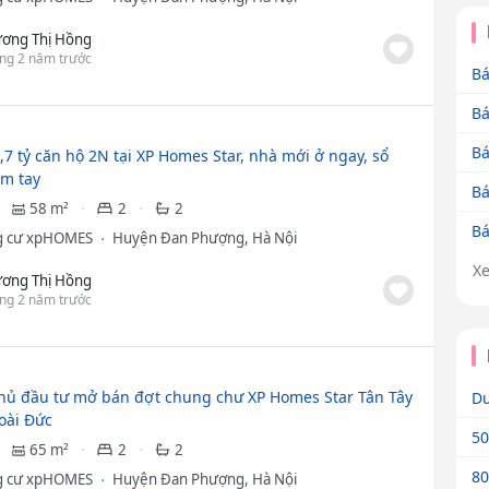
ơng Thị Hồng
ng 2 năm trước
Bá
Bá
Bá
,7 tỷ căn hộ 2N tại XP Homes Star, nhà mới ở ngay, sổ
m tay
Bá
58 m²
2
2
Bá
g cư xpHOMES
Huyện Đan Phượng, Hà Nội
X
ơng Thị Hồng
ng 2 năm trước
hủ đầu tư mở bán đợt chung chư XP Homes Star Tân Tây
Dư
oài Đức
50
65 m²
2
2
80
g cư xpHOMES
Huyện Đan Phượng, Hà Nội