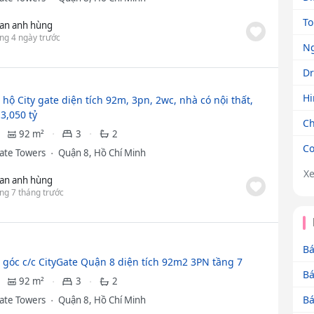
To
an anh hùng
ng 4 ngày trước
N
Dr
H
hộ City gate diện tích 92m, 3pn, 2wc, nhà có nội thất,
3,050 tỷ
Ch
92 m²
3
2
Co
Gate Towers
Quận 8, Hồ Chí Minh
X
an anh hùng
ng 7 tháng trước
Bá
 góc c/c CityGate Quận 8 diện tích 92m2 3PN tầng 7
Bá
92 m²
3
2
Bá
Gate Towers
Quận 8, Hồ Chí Minh