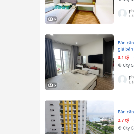
ph
Đă
6
Bán căn 
giá bán 
3.1 tỷ
City 
ph
Đă
5
Bán căn
2.7 tỷ
City 