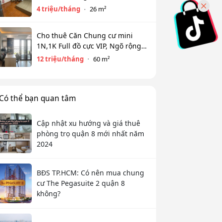
Kế Bính, Ba Đình. Chỉ 4 tr
4 triệu/tháng
26 m²
Cho thuê Căn Chung cư mini
1N,1K Full đồ cực VIP, Ngõ rộng
View toàn mặt hồ Tây. Chỉ 12tr
12 triệu/tháng
60 m²
Có thể bạn quan tâm
Cập nhật xu hướng và giá thuê
phòng trọ quận 8 mới nhất năm
2024
BĐS TP.HCM: Có nên mua chung
cư The Pegasuite 2 quận 8
không?