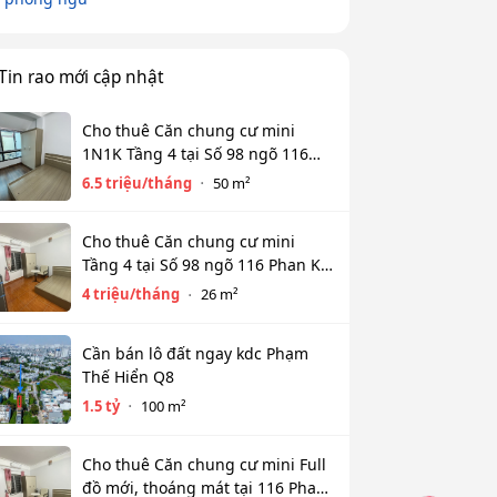
Tin rao mới cập nhật
Cho thuê Căn chung cư mini
1N1K Tầng 4 tại Số 98 ngõ 116
Phan Kế Bính, Ba Đình. Chỉ 6.5tr
6.5 triệu/tháng
50 m²
Cho thuê Căn chung cư mini
Tầng 4 tại Số 98 ngõ 116 Phan Kế
Bính, Cống Vị, Ba Đình. Chỉ 4tr
4 triệu/tháng
26 m²
Cần bán lô đất ngay kdc Phạm
Thế Hiển Q8
1.5 tỷ
100 m²
Cho thuê Căn chung cư mini Full
đồ mới, thoáng mát tại 116 Phan