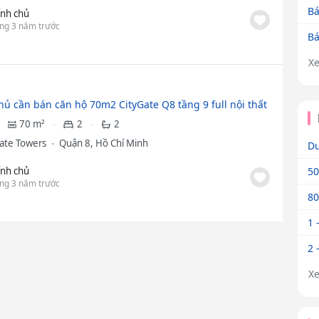
Bá
ính chủ
ng 3 năm trước
Bá
X
hủ cần bán căn hộ 70m2 CityGate Q8 tầng 9 full nội thất
70 m²
2
2
Gate Towers
Quận 8, Hồ Chí Minh
Dư
ính chủ
50
ng 3 năm trước
80
1 
2 
X