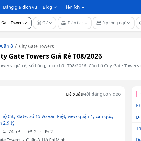
Bảng giá dịch vụ
Blog
Tiện ích
y Gate Towers
Giá
Diện tích
0 phòng ngủ
uận 8
City Gate Towers
y Gate Towers Giá Rẻ T08/2026
owers: giá rẻ, sổ hồng, mới nhất T08/2026. Căn hộ City Gate Towers đ
Đề xuất
Mới đăng
Có video
Kh
hộ City Gate, số 15 Võ Văn Kiệt, view quận 1, căn góc,
D
 2,9 tỷ
Th
74 m²
2
2
Di
Gate Towers
Quận 8, Hồ Chí Minh