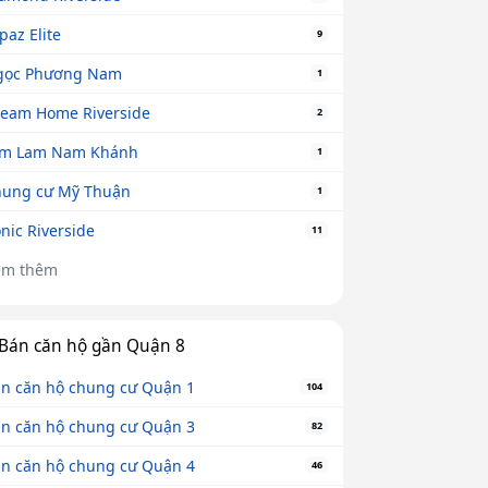
paz Elite
9
gọc Phương Nam
1
eam Home Riverside
2
im Lam Nam Khánh
1
ung cư Mỹ Thuận
1
nic Riverside
11
em thêm
Bán căn hộ gần Quận 8
n căn hộ chung cư Quận 1
104
n căn hộ chung cư Quận 3
82
n căn hộ chung cư Quận 4
46