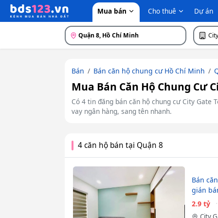
Mua bán
Cho thuê
Dự án
Quận 8, Hồ Chí Minh
Cit
Bán
Bán căn hộ chung cư Hồ Chí Minh
Q
Mua Bán Căn Hộ Chung Cư Cit
Có 4 tin đăng bán căn hộ chung cư City Gate T
vay ngân hàng, sang tên nhanh.
4 căn hộ bán tại Quận 8
Bán căn 
gián bán
2.9 tỷ
City 