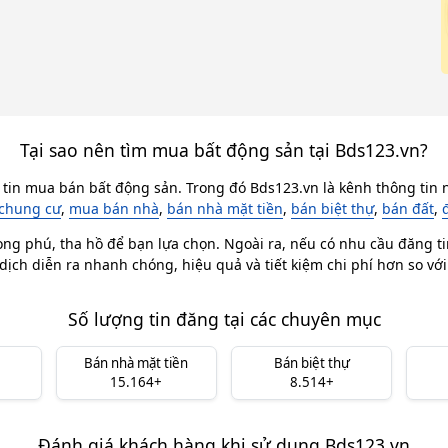
Tại sao nên tìm mua bất động sản tại Bds123.vn?
 tin mua bán bất động sản. Trong đó Bds123.vn là kênh thông tin n
chung cư
,
mua bán nhà
,
bán nhà mặt tiền
,
bán biệt thự
,
bán đất
,
ong phú, tha hồ để bạn lựa chọn. Ngoài ra, nếu có nhu cầu đăng ti
dịch diễn ra nhanh chóng, hiệu quả và tiết kiệm chi phí hơn so vớ
Số lượng tin đăng tại các chuyên mục
Bán nhà mặt tiền
Bán biệt thự
15.164+
8.514+
Đánh giá khách hàng khi sử dụng Bds123.vn