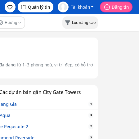
Quản lý tin
Tài khoản
Đăng tin
Hướng
Lọc nâng cao
a dạng từ 1–3 phòng ngủ, vị trí đẹp, có hỗ trợ
Các dự án bán gần City Gate Towers
ang Gia
1
-Aqua
3
e Pegasuite 2
2
amond Riverside
3