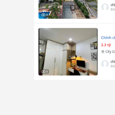
ch
Đă
8
Chính c
2.3 tỷ
City 
ch
Đă
6