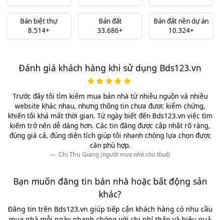
Bán biệt thự
Bán đất
Bán đất nền dự án
8.514+
33.686+
10.324+
Đánh giá khách hàng khi sử dụng Bds123.vn
Trước đây tôi tìm kiếm mua bán nhà từ nhiều nguồn và nhiều
website khác nhau, nhưng thông tin chưa được kiểm chứng,
khiến tôi khá mất thời gian. Từ ngày biết đến Bds123.vn việc tìm
kiếm trở nên dễ dàng hơn. Các tin đăng được cập nhật rõ ràng,
đúng giá cả, đúng diện tích giúp tôi nhanh chóng lựa chọn được
căn phù hợp.
Chị Thu Giang
(người mua nhà cho thuê)
Bạn muốn đăng tin bán nhà hoặc bất động sản
khác?
Đăng tin trên Bds123.vn giúp tiếp cận khách hàng có nhu cầu
mua nhà mỗi ngày nhanh chóng với chi phí thấp và hiệu quả