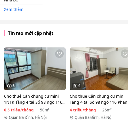
Xem thêm
Tin rao mới cập nhật
8
6
Cho thuê Căn chung cư mini
Cho thuê Căn chung cư mini
1N1K Tầng 4 tại Số 98 ngõ 116
Tầng 4 tại Số 98 ngõ 116 Phan
Phan Kế Bính, Ba Đình.…
Kế Bính, Cống Vị, Ba…
6.5 triệu/tháng
4 triệu/tháng
50m²
26m²
Quận Ba Đình, Hà Nội
Quận Ba Đình, Hà Nội