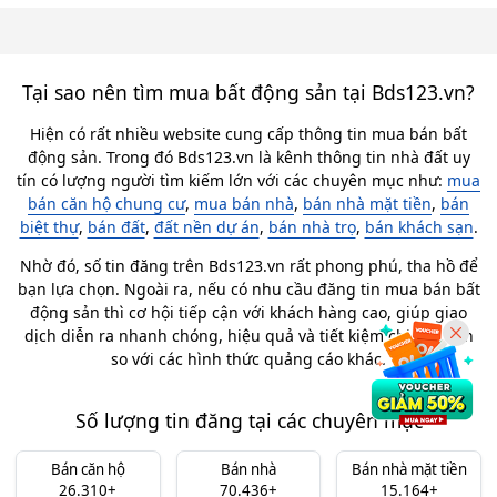
Tại sao nên tìm mua bất động sản tại Bds123.vn?
Hiện có rất nhiều website cung cấp thông tin mua bán bất
động sản. Trong đó Bds123.vn là kênh thông tin nhà đất uy
tín có lượng người tìm kiếm lớn với các chuyên mục như:
mua
bán căn hộ chung cư
,
mua bán nhà
,
bán nhà mặt tiền
,
bán
biệt thự
,
bán đất
,
đất nền dự án
,
bán nhà trọ
,
bán khách sạn
.
Nhờ đó, số tin đăng trên Bds123.vn rất phong phú, tha hồ để
bạn lựa chọn. Ngoài ra, nếu có nhu cầu đăng tin mua bán bất
động sản thì cơ hội tiếp cận với khách hàng cao, giúp giao
dịch diễn ra nhanh chóng, hiệu quả và tiết kiệm chi phí hơn
so với các hình thức quảng cáo khác.
Số lượng tin đăng tại các chuyên mục
Bán căn hộ
Bán nhà
Bán nhà mặt tiền
26.310+
70.436+
15.164+