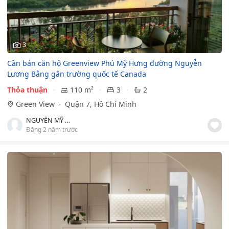
3
Cần bán căn hộ Greenview Phú Mỹ Hưng đường Nguyễn
Lương Bằng gân trường quốc tế Canada
Thỏa thuận
110 m²
3
2
Green View
Quận 7, Hồ Chí Minh
NGUYỄN MỸ TRÚC
Đăng 2 năm trước