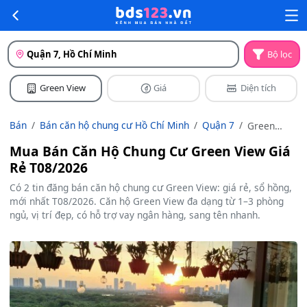
Quận 7, Hồ Chí Minh
Bộ lọc
Green View
Giá
Diện tích
Bán
Bán căn hộ chung cư Hồ Chí Minh
Quận 7
Green
View
Mua Bán Căn Hộ Chung Cư Green View Giá
Rẻ T08/2026
Có 2 tin đăng bán căn hộ chung cư Green View: giá rẻ, sổ hồng,
mới nhất T08/2026. Căn hộ Green View đa dạng từ 1–3 phòng
ngủ, vị trí đẹp, có hỗ trợ vay ngân hàng, sang tên nhanh.