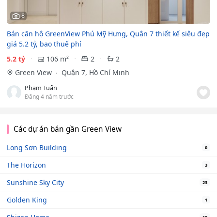
8
Bán căn hộ GreenView Phú Mỹ Hưng, Quận 7 thiết kế siêu đẹp
giá 5.2 tỷ, bao thuế phí
5.2 tỷ
106 m²
2
2
Green View
Quận 7, Hồ Chí Minh
Phạm Tuấn
Đăng 4 năm trước
Các dự án bán gần Green View
Long Sơn Building
0
The Horizon
3
Sunshine Sky City
23
Golden King
1