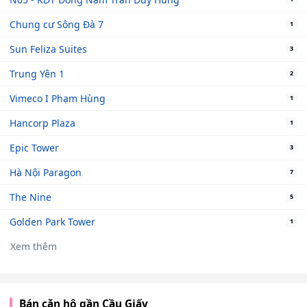
Chung cư Sông Đà 7
1
Sun Feliza Suites
3
Trung Yên 1
2
Vimeco I Phạm Hùng
1
Hancorp Plaza
1
Epic Tower
3
Hà Nội Paragon
7
The Nine
5
Golden Park Tower
1
Xem thêm
Bán căn hộ gần Cầu Giấy