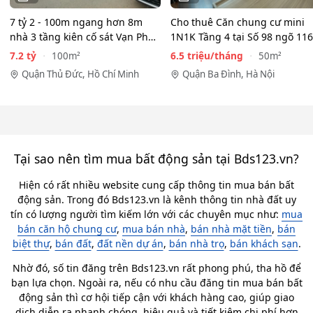
7 tỷ 2 - 100m ngang hơn 8m
Cho thuê Căn chung cư mini
nhà 3 tầng kiên cố sát Vạn Phúc
1N1K Tầng 4 tại Số 98 ngõ 116
City - HẺM XE HƠI…
Phan Kế Bính, Ba Đình.…
7.2 tỷ
6.5 triệu/tháng
100m²
50m²
Quận Thủ Đức, Hồ Chí Minh
Quận Ba Đình, Hà Nội
Tại sao nên tìm mua bất động sản tại Bds123.vn?
Hiện có rất nhiều website cung cấp thông tin mua bán bất
động sản. Trong đó Bds123.vn là kênh thông tin nhà đất uy
tín có lượng người tìm kiếm lớn với các chuyên mục như:
mua
bán căn hộ chung cư
,
mua bán nhà
,
bán nhà mặt tiền
,
bán
biệt thự
,
bán đất
,
đất nền dự án
,
bán nhà trọ
,
bán khách sạn
.
Nhờ đó, số tin đăng trên Bds123.vn rất phong phú, tha hồ để
bạn lựa chọn. Ngoài ra, nếu có nhu cầu đăng tin mua bán bất
động sản thì cơ hội tiếp cận với khách hàng cao, giúp giao
dịch diễn ra nhanh chóng, hiệu quả và tiết kiệm chi phí hơn