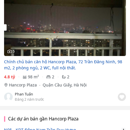
5
Chính chủ bán căn hộ Hancorp Plaza, 72 Trần Đăng Ninh, 98
m2, 2 phòng ngủ, 2 WC, full nội thất.
4.8 tỷ
98 m²
2
2
Hancorp Plaza
Quận Cầu Giấy, Hà Nội
Phan Tuấn
Đăng 2 năm trước
Các dự án bán gần Hancorp Plaza
N05 - KDT Đông Nam Trần Duy Hưng
1